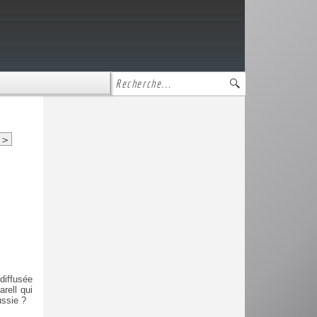
>
diffusée
rell qui
ssie ?