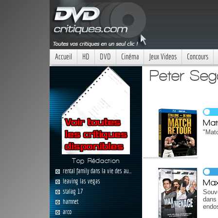
Accueil
HD
DVD
Cinéma
Jeux Videos
Concours
Peter Seg
Mat
"Matc
Top Rédaction
rental family dans la vie des au...
leaving las vegas
Max
stalag 17
Souv
dans 
hamnet
endos
arco