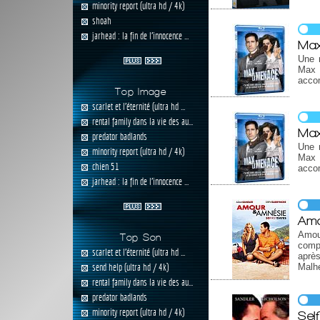
minority report (ultra hd / 4k)
shoah
jarhead : la fin de l'innocence ...
Max
Une n
Max 
accom
Top Image
scarlet et l'éternité (ultra hd ...
rental family dans la vie des au...
Max
predator badlands
Une n
minority report (ultra hd / 4k)
Max 
chien 51
accom
jarhead : la fin de l'innocence ...
Amo
Amou
Top Son
compa
scarlet et l'éternité (ultra hd ...
après
send help (ultra hd / 4k)
Malhe
rental family dans la vie des au...
predator badlands
minority report (ultra hd / 4k)
Self