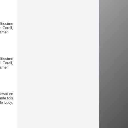
ltissime
 Carell,
rner.
ltissime
 Carell,
rner.
Hawaï en
nde fois
le Lucy.