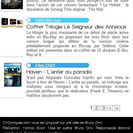
poussif, ce deuxième opus nous plonge-t-il tout de suite
dans l’action de cet univers fantastique ? Le Hobbit : la
désolation de Smaug Titre original : The Hob
Coffret Trilogie Le Seigneur des Anneaux
La trilogie la plus marquante de ce début de siècle arrive
enfin en Blu-Ray en proposant les trois films dans leur
version longue qui diffère de la version cinéma
préalablement proposée en Blu-ray par l'éditeur. Cette
édition est présentée dans un coffret de 15 disques (6 Blu-
Ray et 9
Haven - L'enfer au paradis
N’est pas Alejandro Gonzalez Inarritu qui veut. Voila la
leçon à tirer de Haven – L’enfer au paradis, un métrage aux
multiples sous intrigues et à la chronologie éclatée,
procédé périlleux que le réalisateur (Frank E. Flowers) ne
maîtrise absolument pas.
1
2
3
<
>
DVDcritiques.com vous est proposé sur une idée de Bruno Orrú
Réalisation
Yannick Evain
Mise en scène
Bruno Orrú
Responsable éditorial