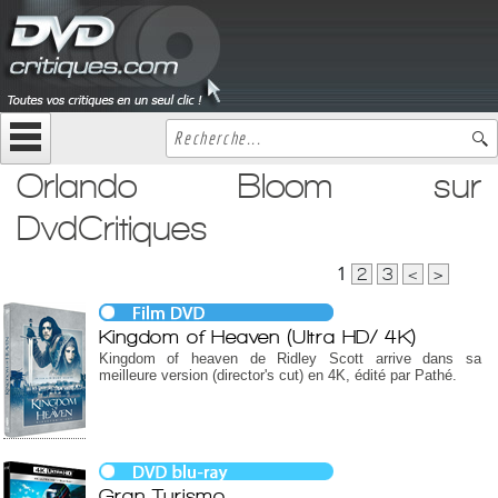
Orlando Bloom sur
DvdCritiques
1
2
3
<
>
Kingdom of Heaven (Ultra HD/ 4K)
Kingdom of heaven de Ridley Scott arrive dans sa
meilleure version (director's cut) en 4K, édité par Pathé.
Gran Turismo