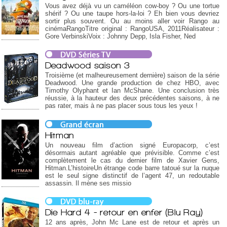
Vous avez déjà vu un caméléon cow-boy ? Ou une tortue
shérif ? Ou une taupe hors-la-loi ? Eh bien vous devriez
sortir plus souvent. Ou au moins aller voir Rango au
cinémaRangoTitre original : RangoUSA, 2011Réalisateur :
Gore VerbinskiVoix : Johnny Depp, Isla Fisher, Ned
Deadwood saison 3
Troisième (et malheureusement dernière) saison de la série
Deadwood. Une grande production de chez HBO, avec
Timothy Olyphant et Ian McShane. Une conclusion très
réussie, à la hauteur des deux précédentes saisons, à ne
pas rater, mais à ne pas placer sous tous les yeux !
Hitman
Un nouveau film d’action signé Europacorp, c’est
désormais autant agréable que prévisible. Comme c’est
complètement le cas du dernier film de Xavier Gens,
Hitman.L’histoireUn étrange code barre tatoué sur la nuque
est le seul signe distinctif de l’agent 47, un redoutable
assassin. Il mène ses missio
Die Hard 4 - retour en enfer (Blu Ray)
12 ans après, John Mc Lane est de retour et après un