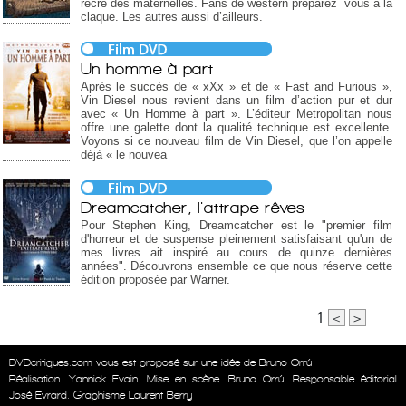
récré des maternelles. Fans de western préparez vous à la
claque. Les autres aussi d’ailleurs.
Un homme à part
Après le succès de « xXx » et de « Fast and Furious »,
Vin Diesel nous revient dans un film d’action pur et dur
avec « Un Homme à part ». L’éditeur Metropolitan nous
offre une galette dont la qualité technique est excellente.
Voyons si ce nouveau film de Vin Diesel, que l’on appelle
déjà « le nouvea
Dreamcatcher, l'attrape-rêves
Pour Stephen King, Dreamcatcher est le "premier film
d'horreur et de suspense pleinement satisfaisant qu'un de
mes livres ait inspiré au cours de quinze dernières
années". Découvrons ensemble ce que nous réserve cette
édition proposée par Warner.
1
<
>
DVDcritiques.com vous est proposé sur une idée de Bruno Orrú
Réalisation
Yannick Evain
Mise en scène
Bruno Orrú
Responsable éditorial
José Evrard. Graphisme Laurent Berry