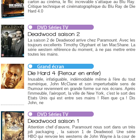
carton au cinéma, le flic increvable s’attaque au Blu Ray.
Critique technique et cinématographique du Blu Ray de Die
Hard 4.0
Deadwood saison 2
La saison 2 de Deadwood arrive chez Paramount. Avec les
toujours excellents Timothy Olyphant et Ian MacShane. La
série western référence du moment, à ne pas mettre entre
toutes les mains.
Die Hard 4 (Retour en enfer)
Inusable, infatiguable, indémodable même à l'ère du tout
numérique, John McClane et son imperturbable sens de
l'humour reviennent en grande forme sur nos écrans. Après
l'immeuble, l'aéroport, la ville de New York, c'est le sort des
Etats Unis qui est entre ses mains ! Rien que ça ! Dis
John, ne
Deadwood saison 1
Attention chef d’œuvre, Paramount nous sort dans un très
joli packaging , la saison 1 de Deadwood. Une série
HBO qui renvoie les westerns de John Wayne à la cour de