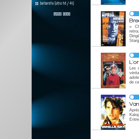
barbarella (ultra hd / 4k)
Bre
« Ch
retro
Diri
Starg
L'or
Les s
vérit
adole
de ce
Van
Aprè
Kalop
Entre