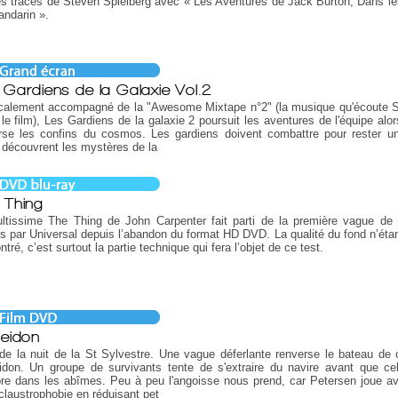
es traces de Steven Spielberg avec « Les Aventures de Jack Burton, Dans les
ndarin ».
 Gardiens de la Galaxie Vol.2
calement accompagné de la "Awesome Mixtape n°2" (la musique qu'écoute S
le film), Les Gardiens de la galaxie 2 poursuit les aventures de l'équipe alor
rse les confins du cosmos. Les gardiens doivent combattre pour rester un
s découvrent les mystères de la
 Thing
ltissime The Thing de John Carpenter fait parti de la première vague de 
s par Universal depuis l’abandon du format HD DVD. La qualité du fond n’étan
tré, c’est surtout la partie technique qui fera l’objet de ce test.
eidon
de la nuit de la St Sylvestre. Une vague déferlante renverse le bateau de c
don. Un groupe de survivants tente de s'extraire du navire avant que cel
e dans les abîmes. Peu à peu l'angoisse nous prend, car Petersen joue av
 claustrophobie en réduisant pet