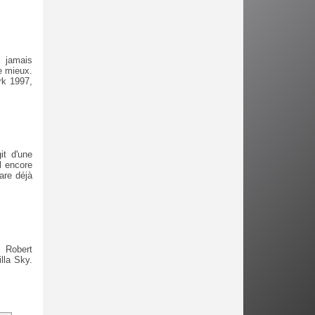
 jamais
e mieux.
rk 1997,
it d'une
l encore
are déjà
 Robert
lla Sky.