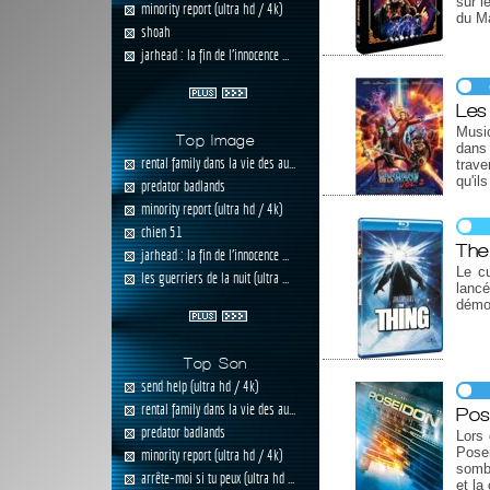
sur l
minority report (ultra hd / 4k)
du Ma
shoah
jarhead : la fin de l'innocence ...
Les
Musi
Top Image
dans 
rental family dans la vie des au...
trave
qu'il
predator badlands
minority report (ultra hd / 4k)
chien 51
The
jarhead : la fin de l'innocence ...
Le cu
les guerriers de la nuit (ultra ...
lancé
démon
Top Son
send help (ultra hd / 4k)
rental family dans la vie des au...
Pos
predator badlands
Lors 
Posei
minority report (ultra hd / 4k)
sombr
arrête-moi si tu peux (ultra hd ...
et la