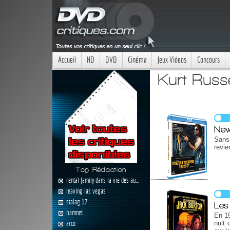
Accueil
HD
DVD
Cinéma
Jeux Videos
Concours
Kurt Russ
New
Sans
revie
Top Rédaction
rental family dans la vie des au...
leaving las vegas
stalag 17
Les
hamnet
En 19
arco
nuit 