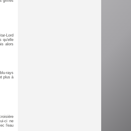
 griffes
tar-Lord
s qu'elle
is alors
blu-rays
t plus à
roisière
ui-ci ne
ec l'eau