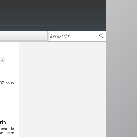
>
997 nous
rin
ween, la
se lance