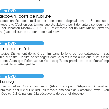
akdown, point de rupture
aque année, des milliers de personnes disparaissent... Et ne sont
uvées... ». C’est en ces termes que Breakdown, point de rupture se résume l
gé par Jonathan Mostow (U-571, T3), et emmené par un Kurt Russel (New Yo
ate) au meilleur de sa forme, ce road movie
dinateur en folie
tudios Disney ont déniché ce film dans le fond de leur catalogue. Il s'ag
able curiosité, un film de teenagers dont le héros n'est autre que Kurt Russe
scent. Alors que l'informatique n'en est qu'à ses prémisses, le cinéma s'emp
 sujet dans cette gentille
illa sky
s avoir adoré Ouvre les yeux (Abre los ojos) d'Alejandro Amenabar,
htalmos s'est rué sur le DVD du remake américain de Cameron Crowe : Vani
 rêve et réalité, partons à la découverte de ce chef d'oeuvre...