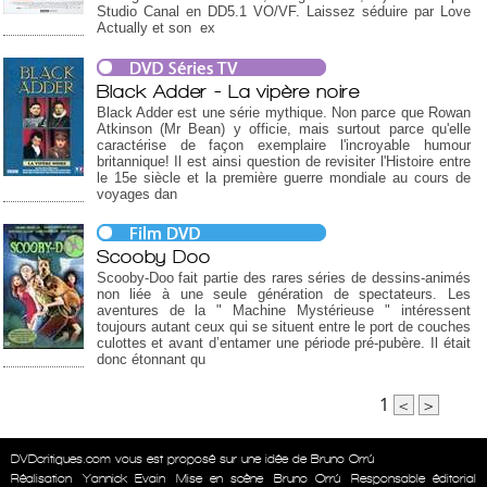
Studio Canal en DD5.1 VO/VF. Laissez séduire par Love
Actually et son ex
Black Adder - La vipère noire
Black Adder est une série mythique. Non parce que Rowan
Atkinson (Mr Bean) y officie, mais surtout parce qu'elle
caractérise de façon exemplaire l'incroyable humour
britannique! Il est ainsi question de revisiter l'Histoire entre
le 15e siècle et la première guerre mondiale au cours de
voyages dan
Scooby Doo
Scooby-Doo fait partie des rares séries de dessins-animés
non liée à une seule génération de spectateurs. Les
aventures de la " Machine Mystérieuse " intéressent
toujours autant ceux qui se situent entre le port de couches
culottes et avant d’entamer une période pré-pubère. Il était
donc étonnant qu
1
<
>
DVDcritiques.com vous est proposé sur une idée de Bruno Orrú
Réalisation
Yannick Evain
Mise en scène
Bruno Orrú
Responsable éditorial