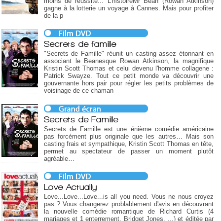
moins de réussite... L'histoireMr Bean (Rowan Atkinson)
gagne à la lotterie un voyage à Cannes. Mais pour profiter
de la p
Secrets de famille
"Secrets de Famille" réunit un casting assez étonnant en
associant le Beanesque Rowan Atkinson, la magnifique
Kristin Scott Thomas et celui devenu l'homme collagene :
Patrick Swayze. Tout ce petit monde va découvrir une
gouvernante hors pair pour régler les petits problèmes de
voisinage de ce chaman
Secrets de Famille
Secrets de Famille est une énième comédie américaine
pas forcément plus originale que les autres… Mais son
casting frais et sympathique, Kristin Scott Thomas en tête,
permet au spectateur de passer un moment plutôt
agréable…
Love Actually
Love...Love...Love...is all you need. Vous ne nous croyez
pas ? Vous changerez problablement d'avis en découvrant
la nouvelle comédie romantique de Richard Curtis (4
mariages et 1 enterrement, Bridget Jones, ...) et éditée par