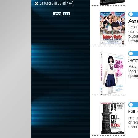
barbarella (ultra hd / 4k)
Ast
Les a
été c
plutô
serv
San
Plus 
long 
queue
Kil
Seco
grinç
son é