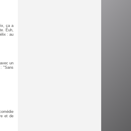
ix, ça a
te. Euh,
élix : au
 avec un
 : "Sans
comédie
re et de