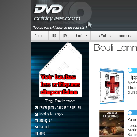
Accueil
HD
DVD
Cinéma
Jeux Videos
Concours
Bouli Lann
Hip
Aprè
Thoma
d’un 
Top Rédaction
rental family dans la vie des au...
leaving las vegas
Adi
stalag 17
Lorsq
hamnet
parti
arco
Sa qu