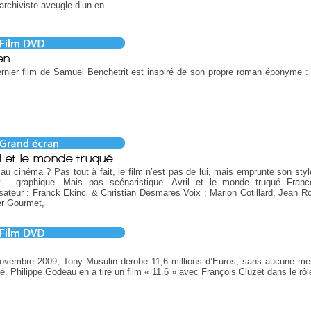
 archiviste aveugle d’un en
en
rnier film de Samuel Benchetrit est inspiré de son propre roman éponyme :
il et le monde truqué
 au cinéma ? Pas tout à fait, le film n’est pas de lui, mais emprunte son styl
nt… graphique. Mais pas scénaristique. Avril et le monde truqué Fran
sateur : Franck Ekinci & Christian Desmares Voix : Marion Cotillard, Jean Ro
er Gourmet,
6
ovembre 2009, Tony Musulin dérobe 11,6 millions d’Euros, sans aucune me
é. Philippe Godeau en a tiré un film « 11.6 » avec François Cluzet dans le rôle