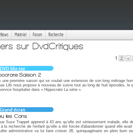
News
Matériel
Forum
Recherche
ers sur DvdCritiques
1
2
<
pocrate Saison 2
s une première saison qui se voulait une extension de son long métrage h
s Lilti nous propose à nouveau de suivre tout au long de huit épisodes, le q
service hospitalier dans « Hippocrate La série ».
eu les Cons
ue Suze Trappet apprend à 43 ans qu’elle est sérieusement malade, elle d
r à la recherche de l'enfant qu’elle a été forcée d'abandonner quand elle avai
ête administrative va lui faire croiser JB, quinquagénaire en plein burn ou