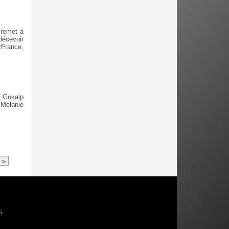
 remet à
décevoir
France,
s Gokalp
 Mélanie
>
P