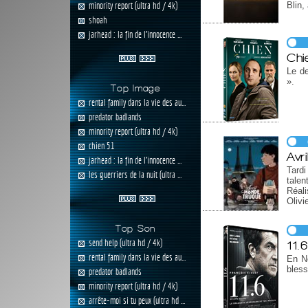
minority report (ultra hd / 4k)
Blin,
shoah
jarhead : la fin de l'innocence ...
Chi
Le de
».
Top Image
rental family dans la vie des au...
predator badlands
minority report (ultra hd / 4k)
chien 51
Avr
jarhead : la fin de l'innocence ...
Tardi
les guerriers de la nuit (ultra ...
tale
Réali
Olivi
Top Son
send help (ultra hd / 4k)
11.
rental family dans la vie des au...
En N
bless
predator badlands
minority report (ultra hd / 4k)
arrête-moi si tu peux (ultra hd ...