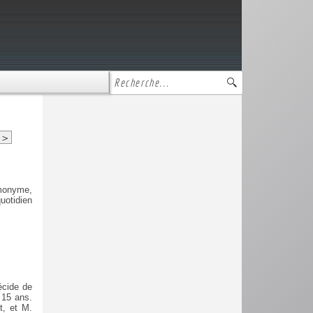
>
omonyme,
uotidien
écide de
t 15 ans.
t, et M.