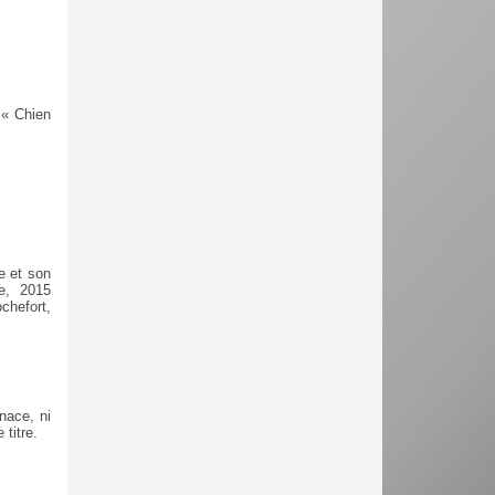
 « Chien
e et son
ce, 2015
chefort,
nace, ni
 titre.