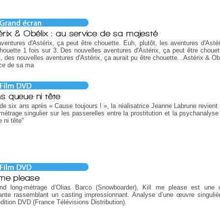
érix & Obélix : au service de sa majesté
ventures d'Astérix, ça peut être chouette. Euh, plutôt, les aventures d'Astér
houette 1 fois sur 3. Des nouvelles aventures d'Astérix, ça peut être chouet
t, des nouvelles aventures d'Astérix, ça aurait pu être chouette...Astérix & Ob
ice de sa ma
s queue ni tête
de six ans après « Cause toujours ! », la réalisatrice Jeanne Labrune revient
métrage singulier sur les passerelles entre la prostitution et la psychanalyse
 ni tête"
l me please
nd long-métrage d’Olias Barco (Snowboarder), Kill me please est une 
ante rassemblant un casting impressionnant. Analyse d’une œuvre singuliè
dition DVD (France Télévisions Distribution).