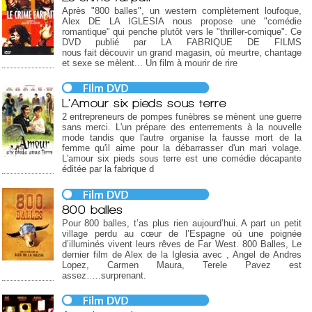
Après "800 balles", un western complètement loufoque,
Alex DE LA IGLESIA nous propose une "comédie
romantique" qui penche plutôt vers le "thriller-comique". Ce
DVD publié par LA FABRIQUE DE FILMS
nous fait découvir un grand magasin, où meurtre, chantage
et sexe se mèlent... Un film à mourir de rire
L’Amour six pieds sous terre
2 entrepreneurs de pompes funèbres se mènent une guerre
sans merci. L'un prépare des enterrements à la nouvelle
mode tandis que l'autre organise la fausse mort de la
femme qu'il aime pour la débarrasser d'un mari volage.
L'amour six pieds sous terre est une comédie décapante
éditée par la fabrique d
800 balles
Pour 800 balles, t’as plus rien aujourd’hui. A part un petit
village perdu au cœur de l’Espagne où une poignée
d’illuminés vivent leurs rêves de Far West. 800 Balles, Le
dernier film de Alex de la Iglesia avec , Angel de Andres
Lopez, Carmen Maura, Terele Pavez est
assez…..surprenant.