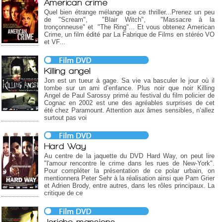
American crime
Quel bien étrange mélange que ce thriller...Prenez un peu
de "Scream", "Blair Witch", "Massacre à la
tronçonneuse" et "The Ring"... Et vous obtenez American
Crime, un film édité par La Fabrique de Films en stéréo VO
et VF...
Killing angel
Jon est un tueur à gage. Sa vie va basculer le jour où il
tombe sur un ami d’enfance. Plus noir que noir Killing
Angel de Paul Sarossy primé au festival du film policier de
Cognac en 2002 est une des agréables surprises de cet
été chez Paramount. Attention aux âmes sensibles, n’allez
surtout pas voi
Hard Way
Au centre de la jaquette du DVD Hard Way, on peut lire
"l'amour rencontre le crime dans les rues de New-York".
Pour compléter la présentation de ce polar urbain, on
mentionnera Peter Sehr à la réalisation ainsi que Pam Grier
et Adrien Brody, entre autres, dans les rôles principaux. La
critique de ce
Jericho mansions