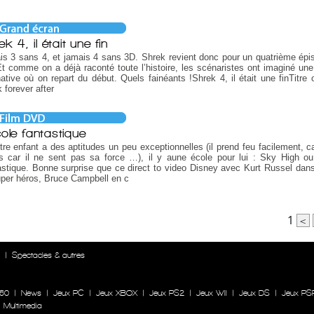
k 4, il était une fin
s 3 sans 4, et jamais 4 sans 3D. Shrek revient donc pour un quatrième épi
t comme on a déjà raconté toute l’histoire, les scénaristes ont imaginé une 
native où on repart du début. Quels fainéants !Shrek 4, il était une finTitre o
 forever after
cole fantastique
tre enfant a des aptitudes un peu exceptionnelles (il prend feu facilement, c
s car il ne sent pas sa force …), il y aune école pour lui : Sky High ou
stique. Bonne surprise que ce direct to video Disney avec Kurt Russel dans
per héros, Bruce Campbell en c
1
<
n
|
Spectacles & autres
60
|
News
|
Jeux PC
|
Jeux XBOX
|
Jeux PS2
|
Jeux WII
|
Jeux DS
|
Jeux PS
|
Multimedia