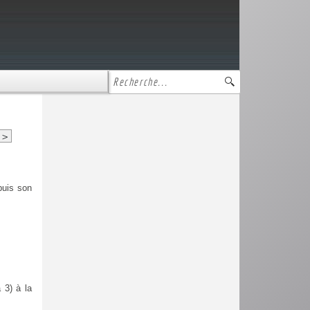
>
puis son
 3) à la