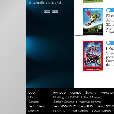
barbarella (ultra hd / 4k)
Shre
Jamai
3D. E
alter
Shrek
L'é
Si vo
porte
Fanta
de su
DVD
Film DVD
|
Musique
|
Série TV
|
Animatio
HD
Blu-Ray
|
HD-DVD
|
Test Materiel
Cinéma
Section Cinéma
|
Musique de films
Jeux Vidéos
Jeux XBOX ONE
|
Jeux PS3
|
Jeux XBOX3
Matériel
HD & TNT
|
Test Materiel
|
News Materiel