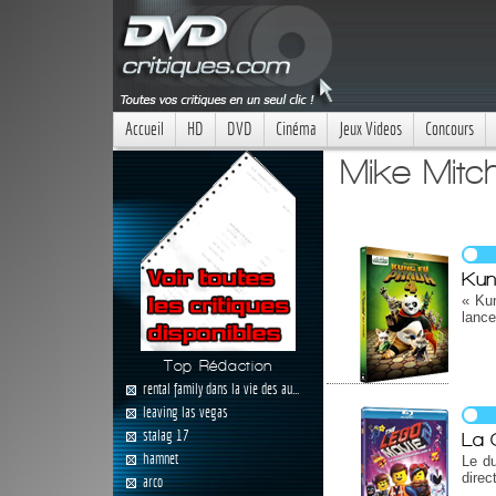
Accueil
HD
DVD
Cinéma
Jeux Videos
Concours
Mike Mitch
Kun
« Ku
lanc
Top Rédaction
rental family dans la vie des au...
leaving las vegas
stalag 17
La 
hamnet
Le du
direc
arco