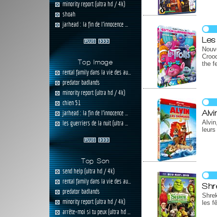
minority report (ultra hd / 4k)
shoah
jarhead : la fin de l'innocence ...
Les 
Nouv
Crood
Top Image
the f
rental family dans la vie des au...
predator badlands
minority report (ultra hd / 4k)
chien 51
Alv
jarhead : la fin de l'innocence ...
Alvin
les guerriers de la nuit (ultra ...
leurs
Top Son
send help (ultra hd / 4k)
rental family dans la vie des au...
Shre
predator badlands
Shrek
minority report (ultra hd / 4k)
les f
arrête-moi si tu peux (ultra hd ...