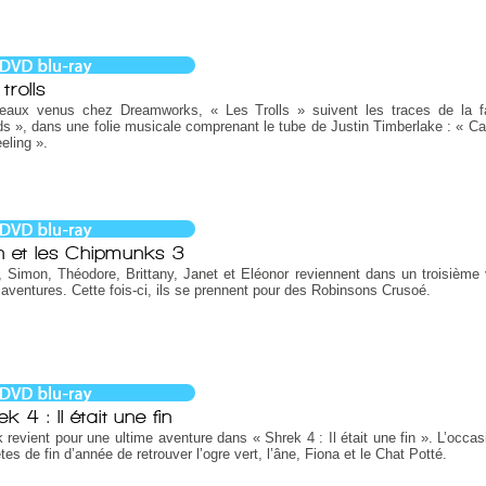
trolls
eaux venus chez Dreamworks, « Les Trolls » suivent les traces de la f
s », dans une folie musicale comprenant le tube de Justin Timberlake : « Ca
eeling ».
in et les Chipmunks 3
, Simon, Théodore, Brittany, Janet et Eléonor reviennent dans un troisième 
 aventures. Cette fois-ci, ils se prennent pour des Robinsons Crusoé.
k 4 : Il était une fin
 revient pour une ultime aventure dans « Shrek 4 : Il était une fin ». L’occas
êtes de fin d’année de retrouver l’ogre vert, l’âne, Fiona et le Chat Potté.