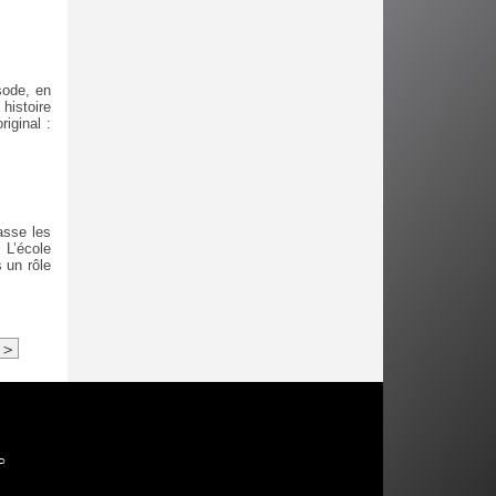
sode, en
histoire
riginal :
asse les
 L’école
 un rôle
>
P