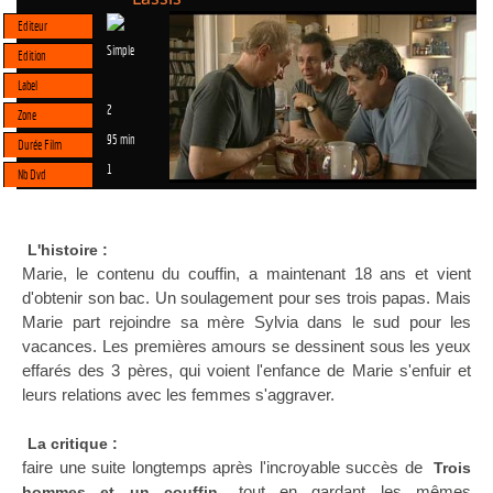
Editeur
Simple
Edition
Label
2
Zone
95 min
Durée Film
1
Nb Dvd
L'histoire :
Marie, le contenu du couffin, a maintenant 18 ans et vient
d'obtenir son bac. Un soulagement pour ses trois papas. Mais
Marie part rejoindre sa mère Sylvia dans le sud pour les
vacances. Les premières amours se dessinent sous les yeux
effarés des 3 pères, qui voient l'enfance de Marie s'enfuir et
leurs relations avec les femmes s'aggraver.
La critique :
faire une suite longtemps après l'incroyable succès de
Trois
tout en gardant les mêmes
hommes et un couffin