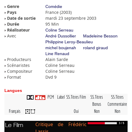
Genre
Comédie
Pays
France (2003)
Date de sortie
mardi 23 septembre 2003
Durée
95 Min
Réalisateur
Coline Serreau
Avec
André Dussollier
Madeleine Besson
Philippine Leroy-Beaulieu
michel boujenah
roland giraud
Line Renaud
Producteurs
Alain Sarde
Scénaristes
Coline Serreau
Compositeur
Coline Serreau
Format
Dvd 9
Langues
PCM
Label
SS.Titres Film
SS.Titres
SS.Titres
Bonus
Commentaire
Français
Oui
Non
Non
Critique de Frédéric
Le Film
Lassis