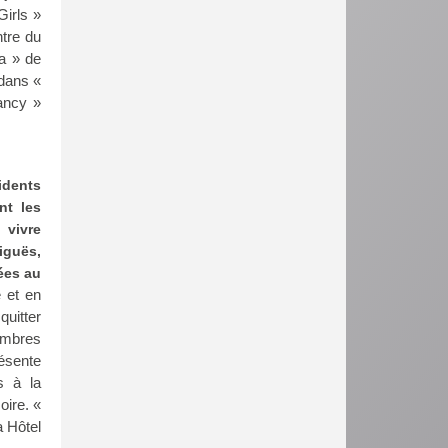
irls »
ntre du
a » de
 dans «
ancy »
idents
nt les
 vivre
xiguës,
ées au
 et en
quitter
embres
résente
s à la
oire. «
a Hôtel