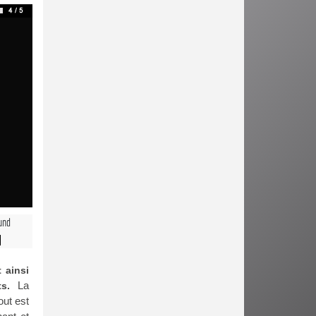
und
 ainsi
La
ts.
out est