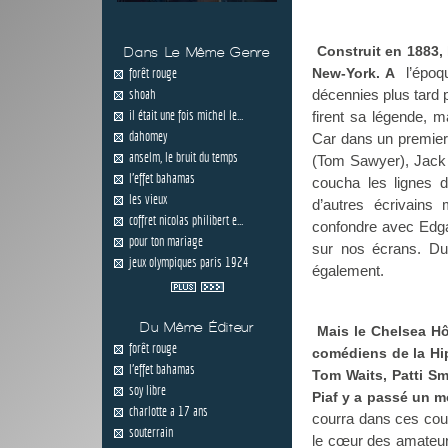
Construit en 1883, 
Dans Le Même Genre
l’époqu
forêt rouge
New-York. A
shoah
décennies plus tard 
il était une fois michel le...
firent sa légende, m
dahomey
Car dans un premie
anselm, le bruit du temps
(Tom Sawyer), Jack K
l'effet bahamas
coucha les lignes 
les vieux
d’autres écrivain
coffret nicolas philibert e...
confondre avec Edga
pour ton mariage
sur nos écrans. Du
jeux olympiques paris 1924
également.
Du Même Éditeur
Mais le Chelsea Hô
forêt rouge
comédiens de la Hi
l'effet bahamas
Tom Waits, Patti S
soy libre
Piaf y a passé un 
charlotte a 17 ans
courra dans ces coul
souterrain
le cœur des amateurs