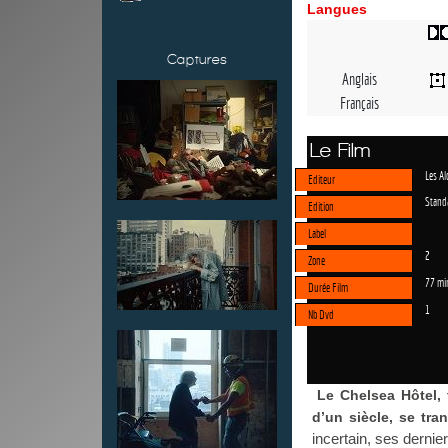
Langues
Captures
Anglais
Français
Le Film
Les Al
Editeur
Stand
Edition
Label
2
Zone
77 mi
Durée Film
1
Nb Dvd
Le Chelsea Hôtel, 
d’un siècle, se tra
incertain, ses dernie