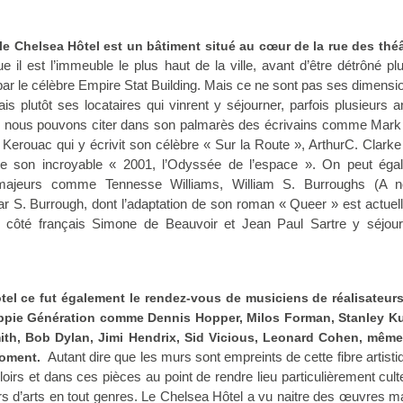
le Chelsea Hôtel est un bâtiment situé au cœur de la rue des théâ
e il est l’immeuble le plus haut de la ville, avant d’être détrôné pl
par le célèbre Empire Stat Building. Mais ce ne sont pas ses dimensi
ais plutôt ses locataires qui vinrent y séjourner, parfois plusieurs 
r nous pouvons citer dans son palmarès des écrivains comme Mark
erouac qui y écrivit son célèbre « Sur la Route », ArthurC. Clarke 
de son incroyable « 2001, l’Odyssée de l’espace ». On peut éga
s majeurs comme Tennesse Williams, William S. Burroughs (A 
r S. Burrough, dont l’adaptation de son roman « Queer » est actuel
 côté français Simone de Beauvoir et Jean Paul Sartre y séjour
tel ce fut également le rendez-vous de musiciens de réalisateurs
ppie Génération comme Dennis Hopper, Milos Forman, Stanley Ku
mith, Bob Dylan, Jimi Hendrix, Sid Vicious, Leonard Cohen, même
Autant dire que les murs sont empreints de cette fibre artisti
moment.
oirs et dans ces pièces au point de rendre lieu particulièrement cul
 d’arts en tout genres. Le Chelsea Hôtel a vu naitre des œuvres m