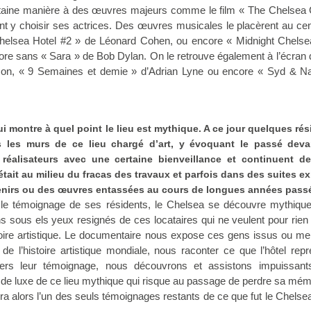
ertaine manière à des œuvres majeurs comme le film « The Chelsea G
nt y choisir ses actrices. Des œuvres musicales le placèrent au ce
elsea Hotel #2 » de Léonard Cohen, ou encore « Midnight Chelse
re sans « Sara » de Bob Dylan. On le retrouve également à l’écran
on, « 9 Semaines et demie » d’Adrian Lyne ou encore « Syd & N
i montre à quel point le lieu est mythique. A ce jour quelques rés
 les murs de ce lieu chargé d’art, y évoquant le passé deva
éalisateurs avec une certaine bienveillance et continuent de
tait au milieu du fracas des travaux et parfois dans des suites e
nirs ou des œuvres entassées au cours de longues années pass
 le témoignage de ses résidents, le Chelsea se découvre mythique
ns sous els yeux resignés de ces locataires qui ne veulent pour rien 
stoire artistique. Le documentaire nous expose ces gens issus ou m
de l’histoire artistique mondiale, nous raconter ce que l’hôtel rep
ers leur témoignage, nous découvrons et assistons impuissant
l de luxe de ce lieu mythique qui risque au passage de perdre sa mém
a alors l’un des seuls témoignages restants de ce que fut le Chelse