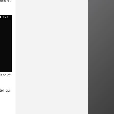
ant et
site et
el qui