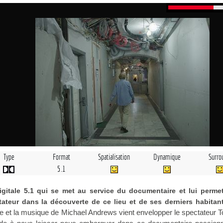
Type
Format
Spatialisation
Dynamique
Surro
5.1
gitale 5.1 qui se met au service du documentaire et lui permet
tateur dans la découverte de ce lieu et de ses derniers habitan
née et la musique de Michael Andrews vient envelopper le spectateur T