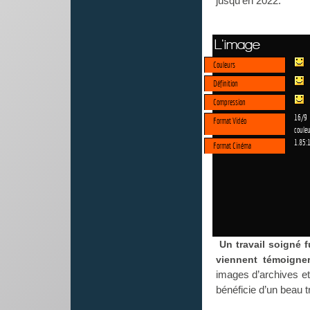
jusqu’en 2022.
L'image
Couleurs
Définition
Compression
16/9
Format Vidéo
couleu
1.85:
Format Cinéma
Un travail soigné 
viennent témoigne
images d’archives et 
bénéficie d’un beau 