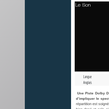
Le Son
Langue
Anglais
Une Piste Dolby Di
d’impliquer le spec
répartition est soig