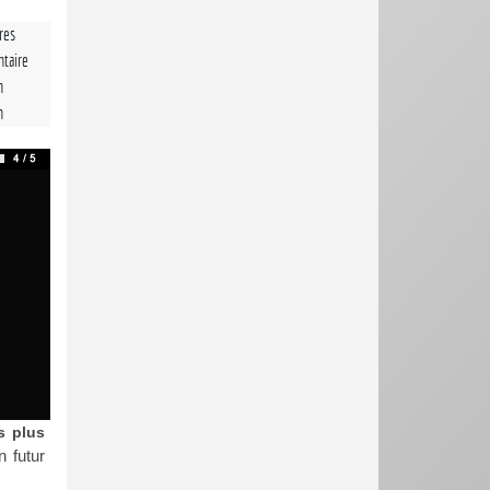
tres
taire
n
n
s plus
 futur