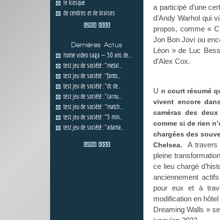
le kiosque
a participé d’une c
de cendres et de braises
d’Andy Warhol qui vi
propos, comme « Ch
Jon Bon Jovi ou enco
Dernières Actus
Léon » de Luc Bess
home video saga — 50 ans de...
d’Alex Cox.
test jeu de société :"metal...
test jeu de société :"fanto...
test jeu de société :"dc de...
U
n court résumé qu
test jeu de société :"carnu...
vivent encore dans
test jeu de société :"match...
caméras des deux r
test jeu de société :"5 min...
comme si de rien n’é
test jeu de société :"adama...
chargées des souve
A travers
Chelsea.
pleine transformatio
ce lieu chargé d’hi
anciennement actifs 
pour eux et à trav
modification en hôte
Dreaming Walls » ser