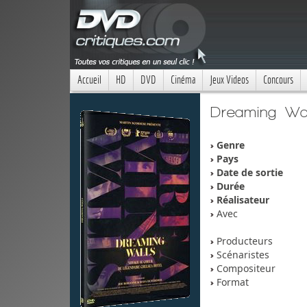
Accueil
HD
DVD
Cinéma
Jeux Videos
Concours
Dreaming Wal
Genre
Pays
Date de sortie
Durée
Réalisateur
Avec
Producteurs
Scénaristes
Compositeur
Format