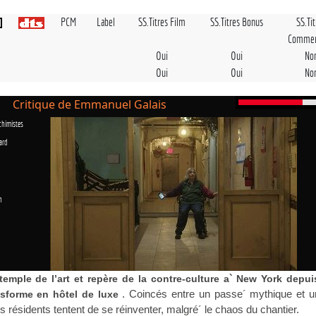
PCM
Label
SS.Titres Film
SS.Titres Bonus
SS.Ti
Commen
Oui
Oui
No
Oui
Oui
No
Critique de Emmanuel Galais
chimistes
ard
n
temple de l’art et repère de la contre-culture a` New York depui
. Coincés entre un passe´ mythique et un
nsforme en hôtel de luxe
rs résidents tentent de se réinventer, malgré´ le chaos du chantier.