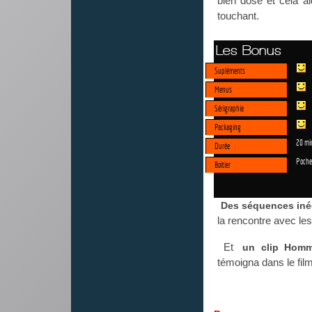
bien dosé et cela a
touchant.
Les Bonus
Supléments
Menus
Sérigraphie
Packaging
20 mi
Durée
Poche
Boitier
Des séquences iné
la rencontre avec les
Et
un clip Homma
témoigna dans le fil