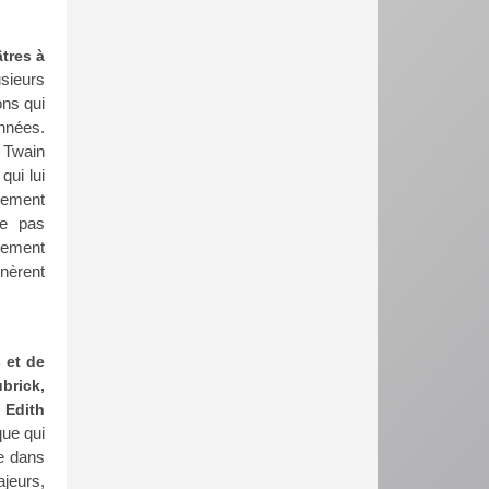
tres à
usieurs
ons qui
années.
 Twain
qui lui
lement
ne pas
lement
nèrent
 et de
brick,
 Edith
que qui
te dans
ajeurs,