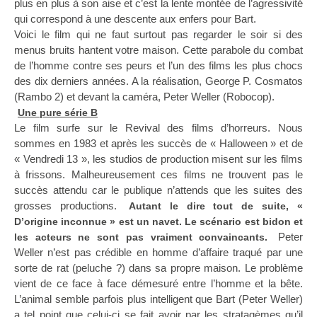
plus en plus à son aise et c’est la lente montée de l’agressivité
qui correspond à une descente aux enfers pour Bart.
Voici le film qui ne faut surtout pas regarder le soir si des
menus bruits hantent votre maison. Cette parabole du combat
de l’homme contre ses peurs et l’un des films les plus chocs
des dix derniers années. A la réalisation, George P. Cosmatos
(Rambo 2) et devant la caméra, Peter Weller (Robocop).
Une pure série B
Le film surfe sur le Revival des films d’horreurs. Nous
sommes en 1983 et après les succès de « Halloween » et de
« Vendredi 13 », les studios de production misent sur les films
à frissons. Malheureusement ces films ne trouvent pas le
succès attendu car le publique n’attends que les suites des
grosses productions.
Autant le dire tout de suite, «
D’origine inconnue » est un navet. Le scénario est bidon et
Peter
les acteurs ne sont pas vraiment convaincants.
Weller n’est pas crédible en homme d’affaire traqué par une
sorte de rat (peluche ?) dans sa propre maison. Le problème
vient de ce face à face démesuré entre l’homme et la bête.
L’animal semble parfois plus intelligent que Bart (Peter Weller)
a tel point que celui-ci se fait avoir par les stratagèmes qu’il