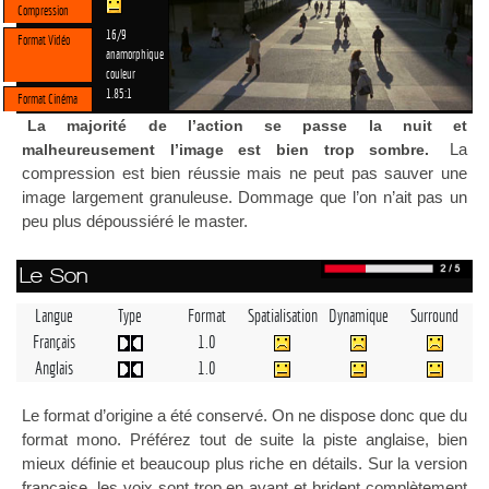
Compression
16/9
Format Vidéo
anamorphique
couleur
1.85:1
Format Cinéma
La majorité de l’action se passe la nuit et
La
malheureusement l’image est bien trop sombre.
compression est bien réussie mais ne peut pas sauver une
image largement granuleuse. Dommage que l’on n’ait pas un
peu plus dépoussiéré le master.
Le Son
Langue
Type
Format
Spatialisation
Dynamique
Surround
Français
1.0
Anglais
1.0
Le format d’origine a été conservé. On ne dispose donc que du
format mono. Préférez tout de suite la piste anglaise, bien
mieux définie et beaucoup plus riche en détails. Sur la version
française, les voix sont trop en avant et brident complètement