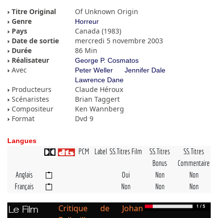
Titre Original
Of Unknown Origin
Genre
Horreur
Pays
Canada (1983)
Date de sortie
mercredi 5 novembre 2003
Durée
86 Min
Réalisateur
George P. Cosmatos
Avec
Peter Weller
Jennifer Dale
Lawrence Dane
Producteurs
Claude Héroux
Scénaristes
Brian Taggert
Compositeur
Ken Wannberg
Format
Dvd 9
Langues
PCM
Label
SS.Titres Film
SS.Titres
SS.Titres
Bonus
Commentaire
Anglais
Oui
Non
Non
Français
Non
Non
Non
Critique de Johan
Le Film