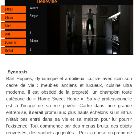
Belleville
Warner
Editeur
Simple
Edition
Label
2
Zone
86 min
Durée Film
1
Nb Dvd
Synopsis
Bart Hugues, dynamique et ambitieux, cultive avec soin son
cadre de vie : meubles anciens et luxueux, cuisine ultra
moderne. Il est obsédé de la propreté, un champion toute
catégorie du « Home Sweet Home ». Sa vie professionnelle
est à l’image de sa vie privée. Cadre dans une grande
entreprise, il serait promu aux plus hauts échelons si un intrus
n’était pas entré dans sa vie et sa maison pour lui pourrir
l’existence. Tout commence par des menus bruits, des objets
renversés, des sachets grignotés... Puis la chose en prend de