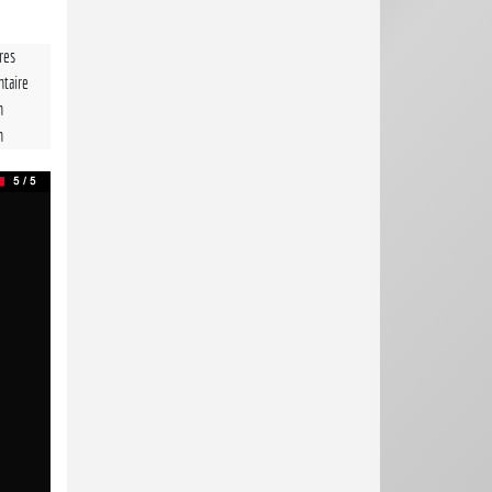
tres
taire
n
n