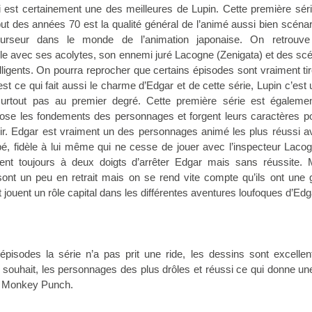
 est certainement une des meilleures de Lupin. Cette première sér
 des années 70 est la qualité général de l’animé aussi bien scénar
curseur dans le monde de l’animation japonaise. On retrouve
ible avec ses acolytes, son ennemi juré Lacogne (Zenigata) et des sc
elligents. On pourra reprocher que certains épisodes sont vraiment ti
t ce qui fait aussi le charme d’Edgar et de cette série, Lupin c’est 
surtout pas au premier degré. Cette première série est égalemen
pose les fondements des personnages et forgent leurs caractères p
nir. Edgar est vraiment un des personnages animé les plus réussi 
é, fidèle à lui même qui ne cesse de jouer avec l’inspecteur Laco
nt toujours à deux doigts d’arrêter Edgar mais sans réussite. M
nt un peu en retrait mais on se rend vite compte qu’ils ont une 
t jouent un rôle capital dans les différentes aventures loufoques d’Edg
épisodes la série n’a pas prit une ride, les dessins sont excellen
à souhait, les personnages des plus drôles et réussi ce qui donne un
he Monkey Punch.