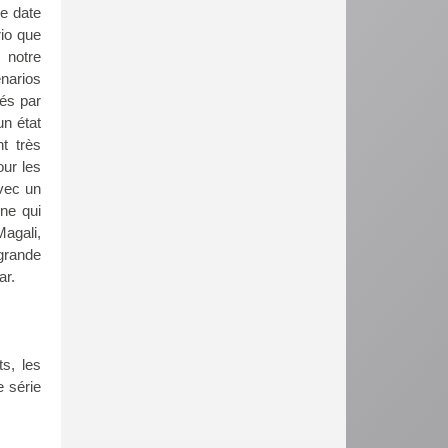
ie date
io que
 notre
énarios
rés par
un état
t très
our les
avec un
gne qui
agali,
grande
ar.
ts, les
e série