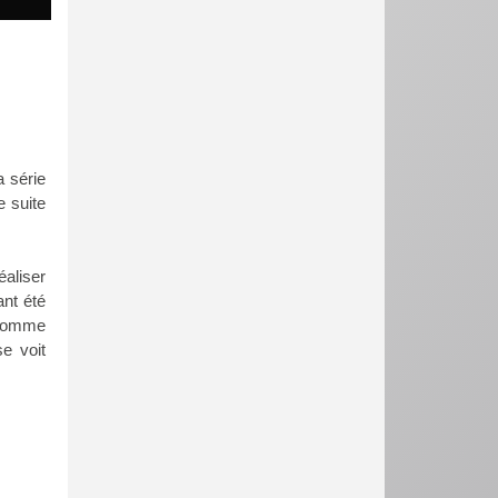
a série
e suite
aliser
nt été
e comme
e voit