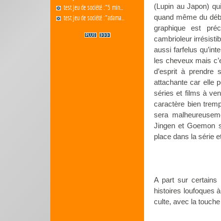
(Lupin au Japon) qui
test jeu de société :"5 min...
quand même du début
test jeu de société :"adama...
graphique est pré
cambrioleur irrésist
aussi farfelus qu’int
les cheveux mais c’es
d’esprit à prendre 
attachante car elle 
séries et films à ve
caractère bien tremp
sera malheureuseme
Jingen et Goemon so
place dans la série e
A part sur certains 
histoires loufoques 
culte, avec la touc