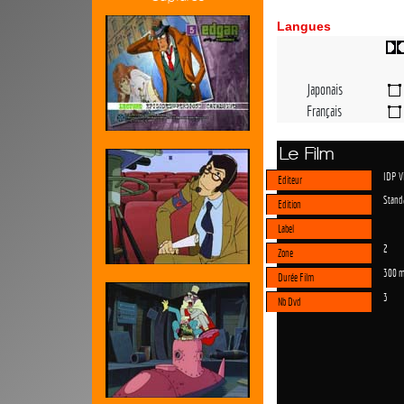
Langues
Japonais
Français
Le Film
IDP V
Editeur
Stand
Edition
Label
2
Zone
300 m
Durée Film
3
Nb Dvd