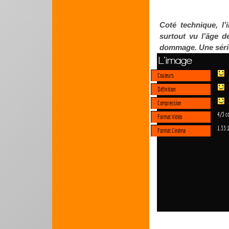
Coté technique, l’
surtout vu l’âge d
dommage. Une série
L'image
Couleurs
Définition
Compression
4/3 c
Format Vidéo
1.33:
Format Cinéma