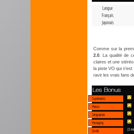
Langue
Français
Japonais
Comme sur la premiè
2.0
. La qualité de c
claires et une stéréo
la piste VO qui n’e
ravir les vrais fans d
Les Bonus
Supléments
Menus
Sérigraphie
Packaging
15 mi
Durée