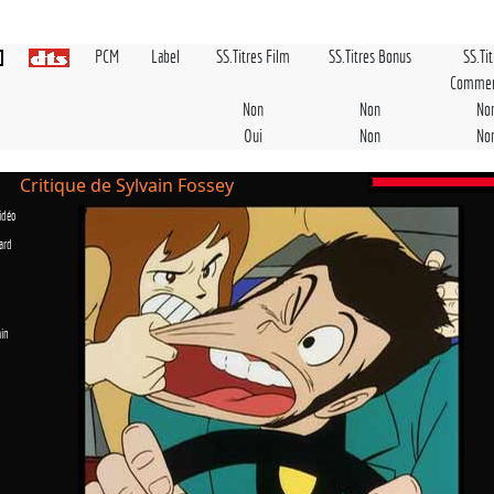
PCM
Label
SS.Titres Film
SS.Titres Bonus
SS.Ti
Commen
Non
Non
No
Oui
Non
No
Critique de Sylvain Fossey
idéo
ard
in