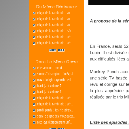
Du Même Réalisateur
edgar de la cambriole : vol...
edgar de la cambriole : vol...
A propose de la sé
edgar de la cambriole : vol...
edgar de la cambriole - sér...
edgar de la cambriole : sér...
edgar de la cambriole : sér...
En France, seuls 52 
Lupin III est divisé
aux difficultés liées 
Dans Le Même Genre
elie semoun : merki...
Monkey Punch accept
samuraï champloo - intégral...
une série TV basée 
magic knight rayearth : edi...
revu et corrigé sur 
black jack volume 2
la plus appréciée p
black jack volume 1
réalisée par le trio
edgar de la cambriole : sér...
edgar de la cambriole : sér...
pandi-panda : les histoires...
sous le signe des mousqueta...
cat's eye (édition premium)...
Liste des épisodes 