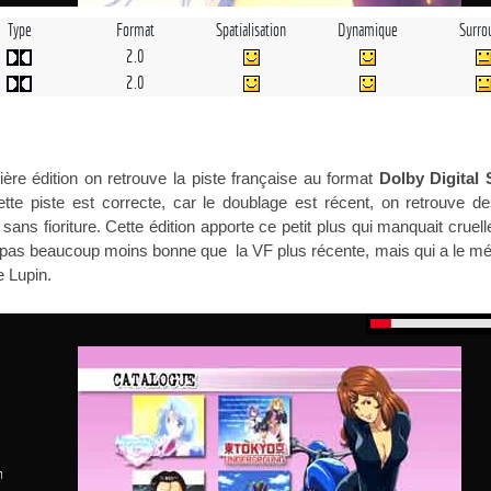
Type
Format
Spatialisation
Dynamique
Surro
2.0
2.0
re édition on retrouve la piste française au format
Dolby Digital 
ette piste est correcte, car le doublage est récent, on retrouve d
 sans fioriture. Cette édition apporte ce petit plus qui manquait cruel
st pas beaucoup moins bonne que
la VF
plus récente, mais qui a le mé
e Lupin.
n