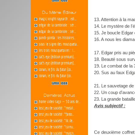
Du Même Éditeur
magic knight rayearth : edi...
13. Attention à la m
edgar de la cambriole : sér...
14. Le mystère de l
edgar de la cambriole : sér...
15. Je boucle Edgar 
pandi-panda : les histoires...
16. A nous les diama
sous le signe des mousqueta...
les trois mousquetaires : l...
17. Edgar pris au pi
cat's eye (édition premium)...
18. Beauté sous surv
cat's eye (édition premium)...
19. Le combat de la 
conan, le fils du futur (co...
20. Sus au faux Edga
conan, le fils du futur (co...
21. Le sauvetage de l
22. Un coup d'avanc
Dernières Actus
23. La grande bataill
home video saga — 50 ans de...
Avis subjectif :
test jeu de société :"metal...
test jeu de société :"fanto...
test jeu de société :"dc de...
test jeu de société :"carnu...
Ce deuxième coffret 
test jeu de société :"match...