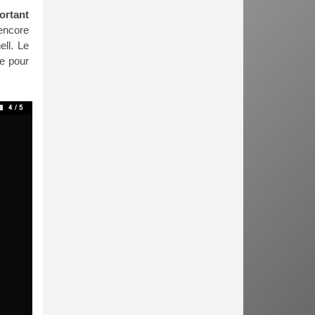
ortant
encore
ell. Le
me pour