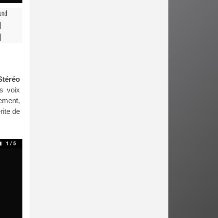
und
Stéréo
es voix
lement,
rite de