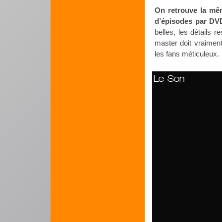
On retrouve la mê
d’épisodes par DV
belles, les détails r
master doit vraiment
les fans méticuleux.
Le Son