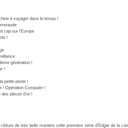
achine à voyager dans le temps !
'émeraude
et cap sur l'Europe
nts !
ège
eillance
3ème génération !
r !
a petite peste !
e ! Opération Computer !
e des pièces d'or !
clôture de très belle manière cette première série d’Edgar de la ca