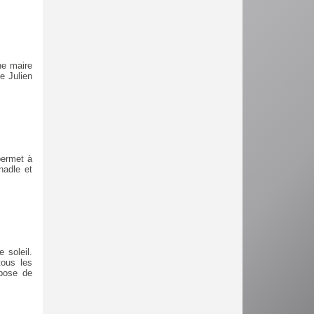
ne maire
e Julien
permet à
nadle et
 soleil.
tous les
pose de