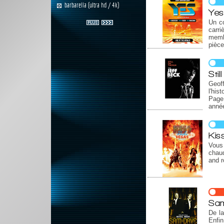
barbarella (ultra hd / 4k)
Yes
Un c
carr
memb
pièce
Sti
Geoff
l'his
Page,
anné
Kis
Vous
chaud
and ro
Sam
De l
Enfin