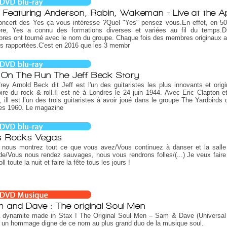
 Featuring Anderson, Rabin, Wakeman - Live at the Ap
oncert des Yes ça vous intéresse ?Quel "Yes" pensez vous.En effet, en 5
ière, Yes a connu des formations diverses et variées au fil du temps.Di
res ont tourné avec le nom du groupe. Chaque fois des membres originaux 
s rapportées.C'est en 2016 que les 3 membr
ll On The Run The Jeff Beck Story
rey Arnold Beck dit Jeff est l'un des guitaristes les plus innovants et orig
toire du rock & roll.Il est né à Londres le 24 juin 1944. Avec Eric Clapton 
 ill est l’un des trois guitaristes à avoir joué dans le groupe The Yardbirds 
es 1960. Le magazine
s Rocks Vegas
 nous montrez tout ce que vous avez/Vous continuez à danser et la salle
e/Vous nous rendez sauvages, nous vous rendrons folles/(...) Je veux faire
ll toute la nuit et faire la fête tous les jours !
 and Dave : The original Soul Men
a dynamite made in Stax ! The Original Soul Men – Sam & Dave (Universal
 un hommage digne de ce nom au plus grand duo de la musique soul.