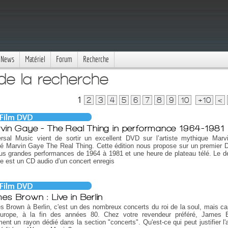
News
Matériel
Forum
Recherche
 de la recherche
1
2
3
4
5
6
7
8
9
10
+10
<
vin Gaye - The Real Thing in performance 1964-1981
ersal Music vient de sortir un excellent DVD sur l’artiste mythique Mar
ulé Marvin Gaye The Real Thing. Cette édition nous propose sur un premier
us grandes performances de 1964 à 1981 et une heure de plateau télé. Le 
e est un CD audio d’un concert enregis
es Brown : Live in Berlin
 Brown à Berlin, c'est un des nombreux concerts du roi de la soul, mais cap
urope, à la fin des années 80. Chez votre revendeur préféré, James 
ent un rayon dédié dans la section "concerts". Qu'est-ce qui peut justifier l'