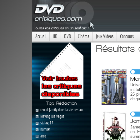
Accueil
HD
DVD
Cinéma
Jeux Videos
Concours
Résultats
Mar
Univ
intit
25 pl
disqu
Top Rédaction
rental family dans la vie des au...
leaving las vegas
Jam
stalag 17
James
hamnet
en E
arco
sûrem