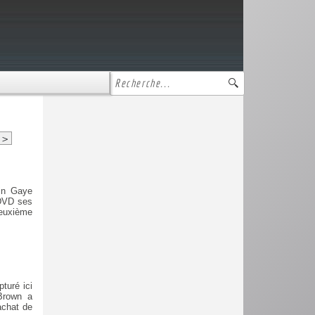
>
vin Gaye
 DVD ses
deuxième
turé ici
Brown a
achat de