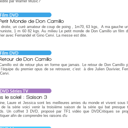
 édité par Warner Music?
Petit Monde de Don Camillo
 droite, un curé amateur de coup de poing , 1m70, 63 kgs, A ma gauche u
uniste, 1 m 60 82 kgs. Au milieu Le petit monde de Don Camillo un film d
ier avec Fernandel et Gino Cervi. La messe est dite.
Retour de Don Camillo
amillo est de retour plus en forme que jamais. Le retour de Don Camillo 
 l’équipe du premier opus de se retrouver, c’est à dire Julien Duvivier, Fer
Cervi.
s le soleil : Saison 3
ine, Laure et Jessica sont les meilleures amies du monde et vivent sous le
de la série voici venir la troisième saison de la série qui bat presque 
rds. Un coffret 3 DVD, proposé par TF1 vidéo que DVDCritiques se pro
tiquer afin de comprendre les raisons d'u