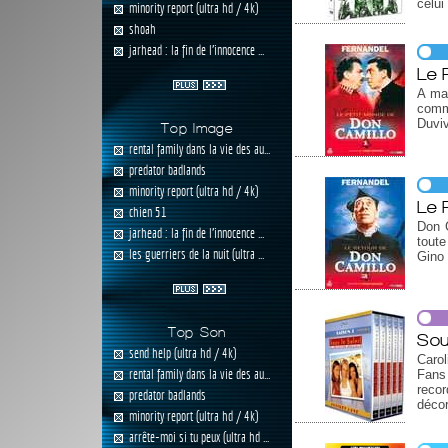
celui
minority report (ultra hd / 4k)
shoah
jarhead : la fin de l'innocence ...
Le 
A ma
comm
Duviv
Top Image
rental family dans la vie des au...
predator badlands
minority report (ultra hd / 4k)
Le 
chien 51
Don C
jarhead : la fin de l'innocence ...
toute
les guerriers de la nuit (ultra ...
Gino 
Top Son
Sou
send help (ultra hd / 4k)
Carol
rental family dans la vie des au...
Fans 
reco
predator badlands
décor
minority report (ultra hd / 4k)
arrête-moi si tu peux (ultra hd ...