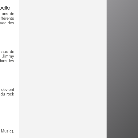
ollo
0 ans de
fférents
avec des
inaux de
et Jimmy
dans les
 devient
 du rock
 Music).