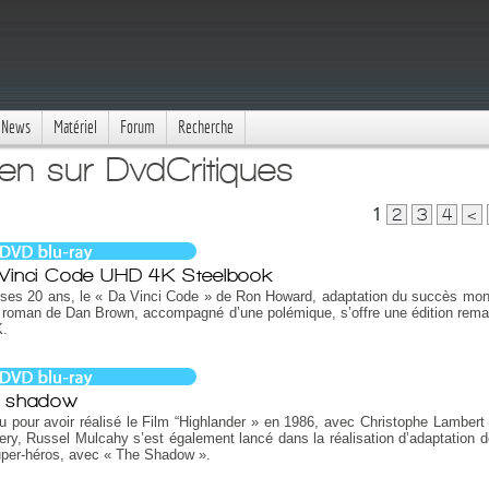
News
Matériel
Forum
Recherche
len sur DvdCritiques
1
2
3
4
<
Vinci Code UHD 4K Steelbook
ses 20 ans, le « Da Vinci Code » de Ron Howard, adaptation du succès mon
e roman de Dan Brown, accompagné d’une polémique, s’offre une édition rema
K.
 shadow
 pour avoir réalisé le Film “Highlander » en 1986, avec Christophe Lambert
ry, Russel Mulcahy s’est également lancé dans la réalisation d’adaptation 
per-héros, avec « The Shadow ».