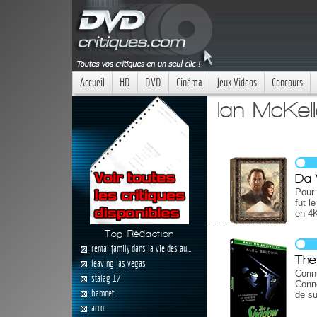
Accueil
HD
DVD
Cinéma
Jeux Videos
Concours
Ian McKel
Da 
Pour 
fut l
en 4
Top Rédaction
rental family dans la vie des au...
The
leaving las vegas
Connu
stalag 17
Conne
hamnet
de su
arco