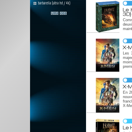
barbarella (ultra hd / 4k)
Le 
3D)
Comme
deux
main
X-M
Les 
majeu
moin
premi
X-M
En 20
nouve
franc
X-Men
Le 