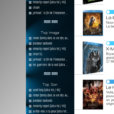
minority report (ultra hd / 4k)
shoah
jarhead : la fin de l'innocence ...
La b
Nouve
La be
Top Image
rental family dans la vie des au...
predator badlands
X-M
minority report (ultra hd / 4k)
chien 51
Bryan
grand
jarhead : la fin de l'innocence ...
17 M
les guerriers de la nuit (ultra ...
Top Son
Le 
send help (ultra hd / 4k)
Voilà
rental family dans la vie des au...
pouvo
un pe
predator badlands
origi
minority report (ultra hd / 4k)
arrête-moi si tu peux (ultra hd ...