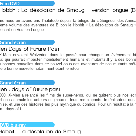
Hobbit : La désolation de Smaug - version longue (B
 nous en avons pris l’habitude depuis la trilogie du « Seigneur des Annea
ième volume des aventures de Bilbon le Hobbit « La désolation de Smaug »
tenant en Version Longue.
en Days of Future Past
X-Men envoient Wolverine dans le passé pour changer un événement his
r, qui pourrait impacter mondialement humains et mutants.Il y a des bonn
s bonnes nouvelles dans ce nouvel opus des aventures de nos mutants préf
ère bonne nouvelle notamment étant le retour
en : days of future past
00, X-Men a relancé les films de super-héros, qui ne quittent plus nos éc
l opus cumule les acteurs originaux et leurs remplaçants, le réalisateur qui a
hise, et une des histoires les plus mythique du comics. Pour un résultat à la 
 : days of f
Hobbit : La désolation de Smaug