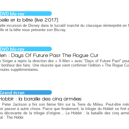
elle et la bête (live 2017)
lle incursion de Disney dans le lucratif marché du classique réinterprété en f
lle et la bête nous présente son Blu-ray.
en : Days Of Future Past The Rogue Cut
 Singer a repris la direction des « X-Men » avec "Days of Future Past" pour
 bonheur des fans. Une réussite que vient confirmer l’édition « The Rogue Cu
inutes supplémentaires.
Hobbit : la bataille des cinq armées
, Peter Jackson a fini son 6ème film sur la Terre du Milieu. Peut-être mê
ir passer à autre chose. Parce que finalement, la trilogie du Hobbit se finit 
u décevante de la trilogie d’origine… Le Hobbit : la bataille des cinq armé
nal : The Hobbi