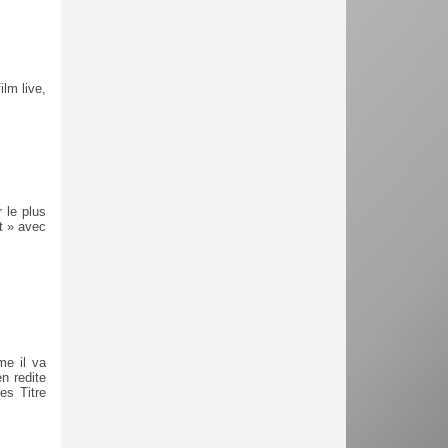
ilm live,
 le plus
t » avec
me il va
en redite
es Titre