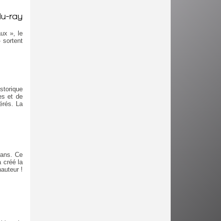
lu-ray
ux », le
 sortent
torique
es et de
érés. La
rans. Ce
 créé la
hauteur !