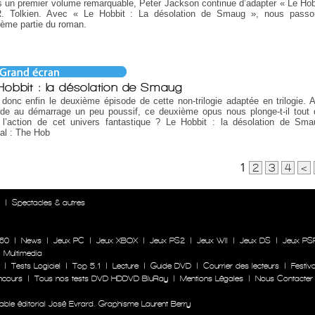
 un premier volume remarquable, Peter Jackson continue d’adapter « Le Hob
R. Tolkien. Avec « Le Hobbit : La désolation de Smaug », nous passo
ème partie du roman.
Hobbit : la désolation de Smaug
 donc enfin le deuxième épisode de cette non-trilogie adaptée en trilogie. 
ode au démarrage un peu poussif, ce deuxième opus nous plonge-t-il tout 
 l’action de cet univers fantastique ? Le Hobbit : la désolation de Sma
nal : The Hob
1
2
3
4
<
n
|
Spectacles & autres
60
|
News
|
Jeux PC
|
Jeux XBOX
|
Jeux PS2
|
Jeux WII
|
Jeux DS
|
Jeux PS
|
Multimedia
|
Tests Logiciel
|
Top 5.1
|
Lecture
|
Guide DVD
|
Courrier des lecteurs
|
Festiva
ncours
|
Tous nos tests DVD HDDVD BluRay
|
Mentions Légales
|
Nous Contacter
le éditorial José Evrard. Graphisme Laurent Berry