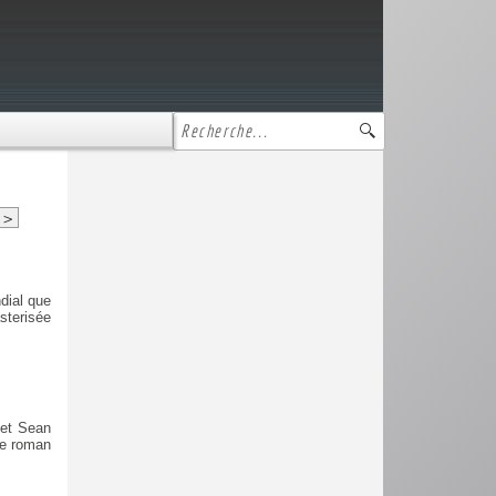
>
dial que
sterisée
 et Sean
de roman