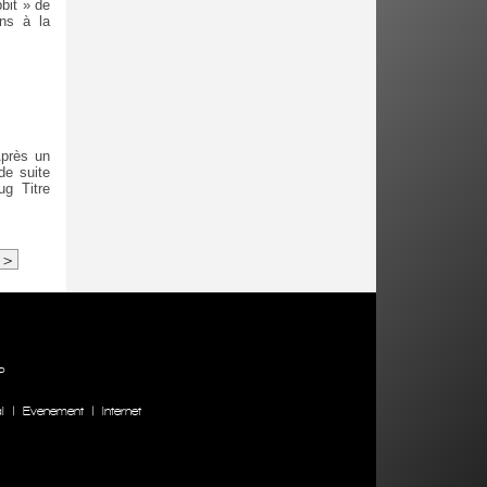
bit » de
ns à la
Après un
de suite
ug Titre
>
P
l
|
Evenement
|
Internet