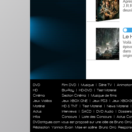
Après
J.R.
deuxi
Le 
Voilà
épis
dans
origi
DVD
Film DVD
|
Musique
|
Série TV
|
Animatio
HD
Blu-Ray
|
HD-DVD
|
Test Materiel
Cinéma
Section Cinéma
|
Musique de films
Jeux Vidéos
Jeux XBOX ONE
|
Jeux PS3
|
Jeux XBOX3
Matériel
HD & TNT
|
Test Materiel
|
News Materiel
Actus
Interviews
|
SACD
|
DVD Audio
|
Dossiers
Infos
Concours
|
Liste des Concours
|
Actus Co
DVDcritiques.com vous est proposé sur une idée de Bruno Orrú
Réalisation
Yannick Evain
Mise en scène
Bruno Orrú
Responsab