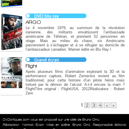
ARGO
Le 4 novembre 1979, au summum de la révolution
iranienne, des militants envahissent l’ambassade
américaine de Téhéran, et prennent 52 personnes en
otage. Mais au milieu du chaos, six Américains
parviennent à s’échapper et à se réfugier au domicile de
l’ambassadeur canadien. Warner édite en Blu Ray l
Flight
Après plusieurs films d’animation explorant la 3D et la
performance capture, Robert Zemeckis revient au film
traditionnel, pour cette histoire d’un pilote héros mais
torturé par le démon de l’alcool. A-t-il encore la main ?
FlightTitre original : FlightUSA, 2012Réalisateur : Robert
Zem
1
2
3
4
<
>
DVDcritiques.com vous est proposé sur une idée de Bruno Orrú
Réalisation
Yannick Evain
Mise en scène
Bruno Orrú
Responsable éditorial