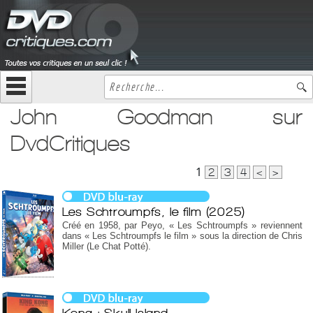
John Goodman sur
DvdCritiques
1
2
3
4
<
>
Les Schtroumpfs, le film (2025)
Créé en 1958, par Peyo, « Les Schtroumpfs » reviennent
dans « Les Schtroumpfs le film » sous la direction de Chris
Miller (Le Chat Potté).
Kong : Skull Island