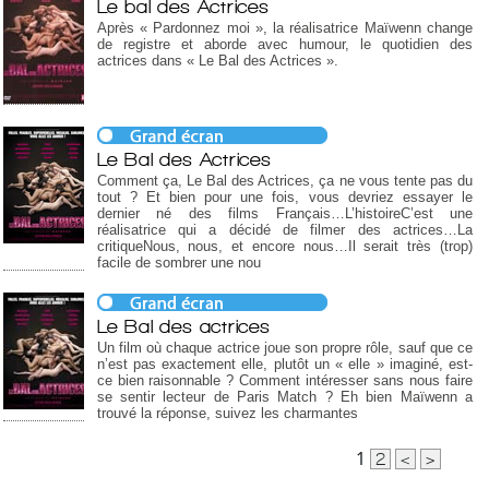
Le bal des Actrices
Après « Pardonnez moi », la réalisatrice Maïwenn change
de registre et aborde avec humour, le quotidien des
actrices dans « Le Bal des Actrices ».
Le Bal des Actrices
Comment ça, Le Bal des Actrices, ça ne vous tente pas du
tout ? Et bien pour une fois, vous devriez essayer le
dernier né des films Français…L’histoireC’est une
réalisatrice qui a décidé de filmer des actrices…La
critiqueNous, nous, et encore nous…Il serait très (trop)
facile de sombrer une nou
Le Bal des actrices
Un film où chaque actrice joue son propre rôle, sauf que ce
n’est pas exactement elle, plutôt un « elle » imaginé, est-
ce bien raisonnable ? Comment intéresser sans nous faire
se sentir lecteur de Paris Match ? Eh bien Maïwenn a
trouvé la réponse, suivez les charmantes
1
2
<
>