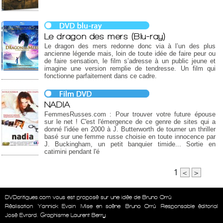
Le dragon des mers (Blu-ray)
Le dragon des mers redonne donc via à l’un des plus
ancienne légende mais, loin de toute idée de faire peur ou
de faire sensation, le film s’adresse à un public jeune et
imagine une version remplie de tendresse. Un film qui
fonctionne parfaitement dans ce cadre.
NADIA
FemmesRusses.com : Pour trouver votre future épouse
sur le net ! C'est l'émergence de ce genre de sites qui a
donné l'idée en 2000 à J. Butterworth de tourner un thriller
basé sur une femme russe choisie en toute innocence par
J. Buckingham, un petit banquier timide... Sortie en
catimini pendant l'é
1
<
>
DVDcritiques.com vous est proposé sur une idée de Bruno Orrú
Réalisation
Yannick Evain
Mise en scène
Bruno Orrú
Responsable éditorial
José Evrard. Graphisme Laurent Berry