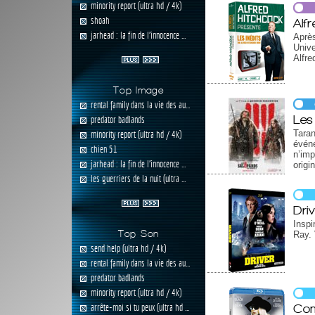
minority report (ultra hd / 4k)
shoah
Alf
jarhead : la fin de l'innocence ...
Après
Unive
Alfre
Top Image
rental family dans la vie des au...
Les
predator badlands
Tara
minority report (ultra hd / 4k)
événe
chien 51
n’imp
jarhead : la fin de l'innocence ...
origi
les guerriers de la nuit (ultra ...
Dri
Inspi
Top Son
Ray. 
send help (ultra hd / 4k)
rental family dans la vie des au...
predator badlands
minority report (ultra hd / 4k)
Com
arrête-moi si tu peux (ultra hd ...