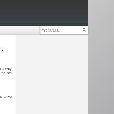
>
al Ashby
’une des
s arrive