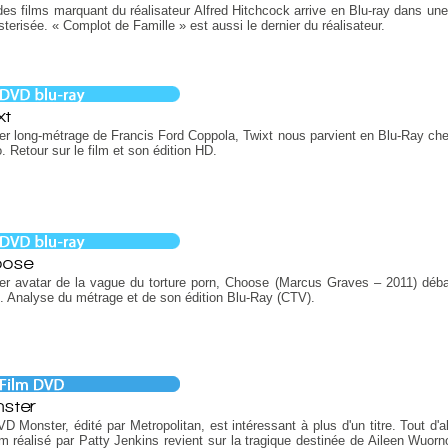
des films marquant du réalisateur Alfred Hitchcock arrive en Blu-ray dans une
terisée. « Complot de Famille » est aussi le dernier du réalisateur.
xt
er long-métrage de Francis Ford Coppola, Twixt nous parvient en Blu-Ray ch
. Retour sur le film et son édition HD.
oose
er avatar de la vague du torture porn, Choose (Marcus Graves – 2011) déb
. Analyse du métrage et de son édition Blu-Ray (CTV).
ster
D Monster, édité par Metropolitan, est intéressant à plus d'un titre. Tout d'a
lm réalisé par Patty Jenkins revient sur la tragique destinée de Aileen Wuorno