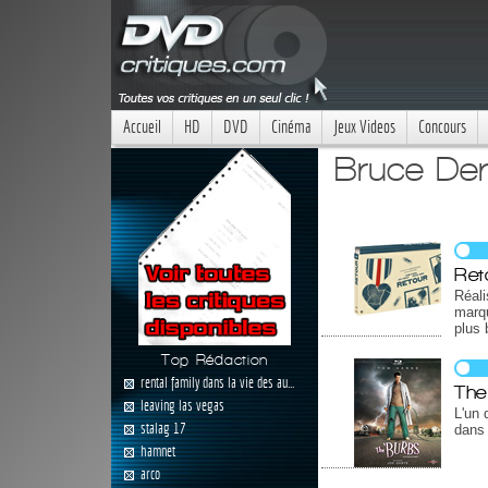
Accueil
HD
DVD
Cinéma
Jeux Videos
Concours
Bruce Der
Ret
Réal
marqu
plus 
Top Rédaction
rental family dans la vie des au...
The
leaving las vegas
L'un 
stalag 17
dans 
hamnet
arco