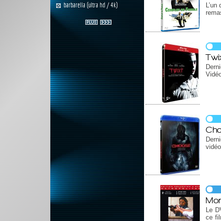
barbarella (ultra hd / 4k)
L’un 
remas
Twi
Derni
Vidéo
Ch
Derni
vidéo
Mon
Le DV
ce fi