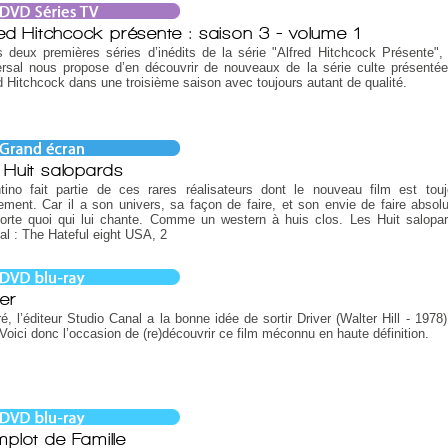
red Hitchcock présente : saison 3 - volume 1
 deux premières séries d’inédits de la série "Alfred Hitchcock Présente", l
rsal nous propose d’en découvrir de nouveaux de la série culte présentée
d Hitchcock dans une troisième saison avec toujours autant de qualité.
 Huit salopards
ntino fait partie de ces rares réalisateurs dont le nouveau film est tou
ment. Car il a son univers, sa façon de faire, et son envie de faire absol
orte quoi qui lui chante. Comme un western à huis clos. Les Huit salopar
nal : The Hateful eight USA, 2
ver
ré, l’éditeur Studio Canal a la bonne idée de sortir Driver (Walter Hill - 1978
Voici donc l’occasion de (re)découvrir ce film méconnu en haute définition.
plot de Famille