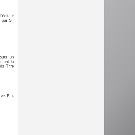
’éditeur
 par Sir
jours un
ument le
ds Titre
) en Blu-