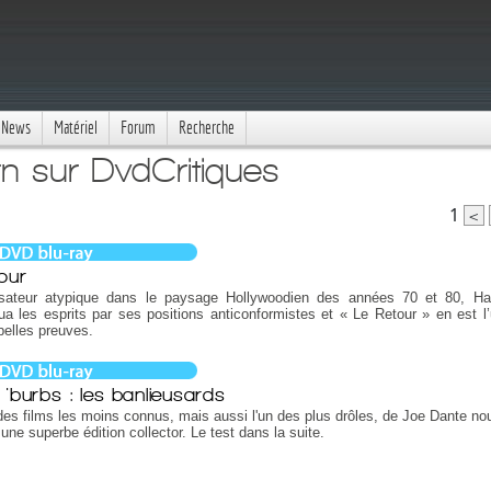
News
Matériel
Forum
Recherche
n sur DvdCritiques
1
<
our
isateur atypique dans le paysage Hollywoodien des années 70 et 80, H
a les esprits par ses positions anticonformistes et « Le Retour » en est l
belles preuves.
 'burbs : les banlieusards
des films les moins connus, mais aussi l'un des plus drôles, de Joe Dante nou
une superbe édition collector. Le test dans la suite.