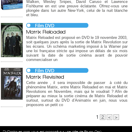
Walken, Wesley Snipes, David Caruso et Lawrence
Fishburne en est une preuve éclatante. Ofrrez-vous une
plongée dans lun autre New-York, celui de la nuit blanche
et bleu.
Matrix Reloaded
Matrix Reloaded est proposé en DVD le 19 novembre 2003,
soit quelques jours après la sortie de Matrix Revolution sur
les écrans. Un schéma marketing imposé à la Warner par
une loi française stricte qui impose un délais de six mois
suivant la date de sortie cinéma avant de pouvoir
commercialiser un
Matrix Revisited
Cette année , il sera impossible de passer à coté du
phénomène Matrix, entre Matrix Reloaded en mai et Matrix
Revolutions en Novembre, mais qui le voudrait ? Afin de
préparer au mieux la sortie cinéma de Matrix Reloaded et
surtout, surtout du DVD d’Animatrix en juin, nous vous
proposons un petit co
1
2
<
>
DVDcritiques.com vous est proposé sur une idée de Bruno Orrú