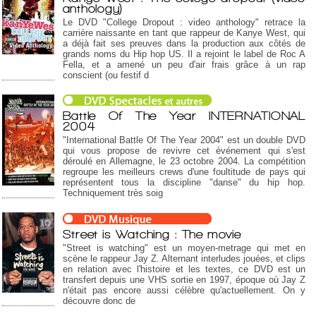
anthology)
Le DVD "College Dropout : video anthology" retrace la
carrière naissante en tant que rappeur de Kanye West, qui
a déjà fait ses preuves dans la production aux côtés de
grands noms du Hip hop US. Il a rejoint le label de Roc A
Fella, et a amené un peu d'air frais grâce à un rap
conscient (ou festif d
Battle Of The Year INTERNATIONAL
2004
"International Battle Of The Year 2004" est un double DVD
qui vous propose de revivre cet événement qui s'est
déroulé en Allemagne, le 23 octobre 2004. La compétition
regroupe les meilleurs crews d'une foultitude de pays qui
représentent tous la discipline "danse" du hip hop.
Techniquement très soig
Street is Watching : The movie
"Street is watching" est un moyen-metrage qui met en
scène le rappeur Jay Z. Alternant interludes jouées, et clips
en relation avec l'histoire et les textes, ce DVD est un
transfert depuis une VHS sortie en 1997, époque où Jay Z
n'était pas encore aussi célèbre qu'actuellement. On y
découvre donc de