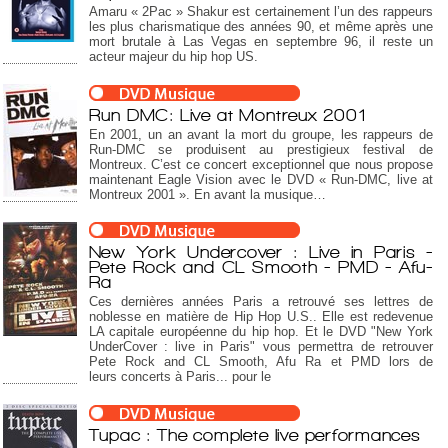
Amaru « 2Pac » Shakur est certainement l’un des rappeurs
les plus charismatique des années 90, et même après une
mort brutale à Las Vegas en septembre 96, il reste un
acteur majeur du hip hop US.
Run DMC: Live at Montreux 2001
En 2001, un an avant la mort du groupe, les rappeurs de
Run-DMC se produisent au prestigieux festival de
Montreux. C’est ce concert exceptionnel que nous propose
maintenant Eagle Vision avec le DVD « Run-DMC, live at
Montreux 2001 ». En avant la musique…
New York Undercover : Live in Paris -
Pete Rock and CL Smooth - PMD - Afu-
Ra
Ces dernières années Paris a retrouvé ses lettres de
noblesse en matière de Hip Hop U.S.. Elle est redevenue
LA capitale européenne du hip hop. Et le DVD "New York
UnderCover : live in Paris" vous permettra de retrouver
Pete Rock and CL Smooth, Afu Ra et PMD lors de
leurs concerts à Paris... pour le
Tupac : The complete live performances