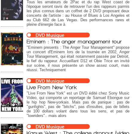
Tous les amateurs de 2Pac et du rap West coast de
l'époque seront ravis de retrouver l'un des rappeurs parmis
les plus connus dans un coffret de 2 DVD proposant deux
concerts de l'artiste : au House of Blues à Los Angeles et
au Club 662 de Las Vegas. Des performances rares et
pleine d'énergie face à
Eminem : The anger management tour
"Eminem presents : The Anger Tour Management" propose
un concert d'Eminem lors de la tournée en 2002, Anger
Tour Management, qui était notamment passée par Detroit,
le fief du rappeur. Accueillant D12 et Obie Trice en invité
sur scène, il nous présente un show assez court, mais
réussi. Techniquement
Live From New York
"Live From New York" est un DVD édité chez Sony Music
Video, qui comporte un reportage de Samuel Ebongue sur
le hip hop New-yorkais. Mais pas de panique : pas de
"gunfights", pas de "bitchs", pas d'insultes, pas de billets
de 100 dollars volant dans tous les sens, et pas de
"lowriders".. mais alors
Kanye West : The college dropout (video