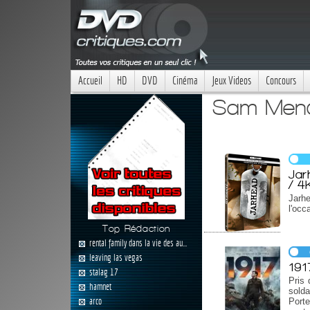
Accueil
HD
DVD
Cinéma
Jeux Videos
Concours
Sam Mend
Jar
/ 4
Jarh
l'occ
Top Rédaction
rental family dans la vie des au...
leaving las vegas
191
stalag 17
Pris 
hamnet
sold
arco
Port