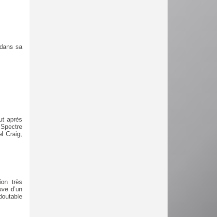
 dans sa
ut après
7 Spectre
l Craig,
on très
uve d’un
doutable