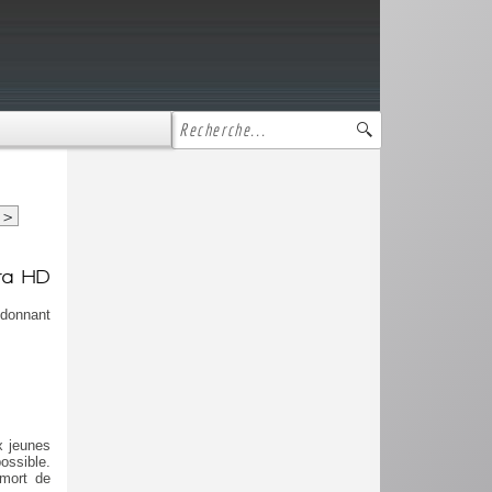
>
tra HD
donnant
x jeunes
ossible.
 mort de