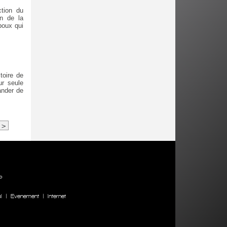
ction du
in de la
poux qui
toire de
ur seule
ander de
>
P
l
|
Evenement
|
Internet