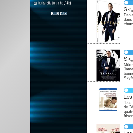
barbarella (ultra hd / 4k)
Sky
Danie
dans 
chan
Sky
Même 
James
bonn
Skyf
Les
"Les 
de "A
quatr
frise