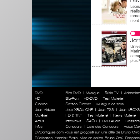
Les
Leon
réal
roman
n’ont
Jar
Unive
Mari
occup
plus?
DVD
Film DVD
|
Musique
|
Série TV
|
Animatio
HD
Blu-Ray
|
HD-DVD
|
Test Materiel
Cinéma
Section Cinéma
|
Musique de films
Jeux Vidéos
Jeux XBOX ONE
|
Jeux PS3
|
Jeux XBOX3
Matériel
HD & TNT
|
Test Materiel
|
News Materiel
Actus
Interviews
|
SACD
|
DVD Audio
|
Dossiers
Infos
Concours
|
Liste des Concours
|
Actus Co
DVDcritiques.com vous est proposé sur une idée de Bruno Orrú
Réalisation
Yannick Evain
Mise en scène
Bruno Orrú
Responsab