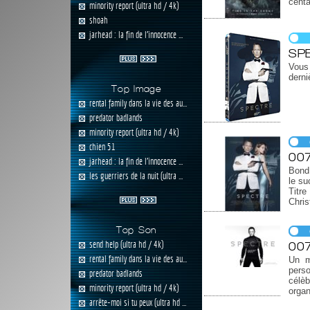
centa
minority report (ultra hd / 4k)
shoah
jarhead : la fin de l'innocence ...
SP
Vous
dern
Top Image
rental family dans la vie des au...
predator badlands
minority report (ultra hd / 4k)
chien 51
007
jarhead : la fin de l'innocence ...
Bond 
les guerriers de la nuit (ultra ...
le su
Titre
Chris
Top Son
send help (ultra hd / 4k)
007
rental family dans la vie des au...
Un m
perso
predator badlands
célèb
minority report (ultra hd / 4k)
organ
arrête-moi si tu peux (ultra hd ...