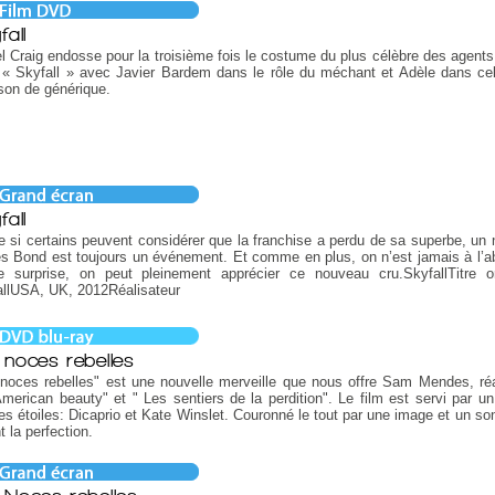
fall
l Craig endosse pour la troisième fois le costume du plus célèbre des agents
« Skyfall » avec Javier Bardem dans le rôle du méchant et Adèle dans cel
son de générique.
fall
si certains peuvent considérer que la franchise a perdu de sa superbe, un
 Bond est toujours un événement. Et comme en plus, on n’est jamais à l’ab
e surprise, on peut pleinement apprécier ce nouveau cru.SkyfallTitre or
allUSA, UK, 2012Réalisateur
 noces rebelles
noces rebelles" est une nouvelle merveille que nous offre Sam Mendes, réa
merican beauty" et " Les sentiers de la perdition". Le film est servi par un
es étoiles: Dicaprio et Kate Winslet. Couronné le tout par une image et un so
nt la perfection.