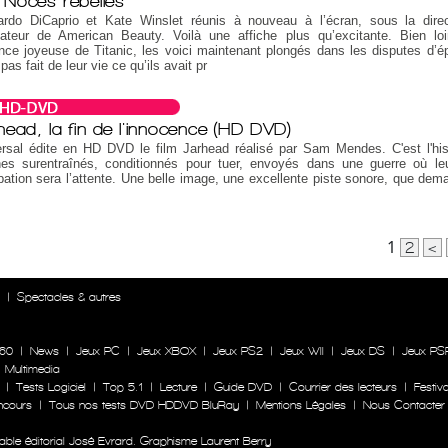
 Noces rebelles
ardo DiCaprio et Kate Winslet réunis à nouveau à l’écran, sous la dire
isateur de American Beauty. Voilà une affiche plus qu’excitante. Bien lo
ce joyeuse de Titanic, les voici maintenant plongés dans les disputes d’é
 pas fait de leur vie ce qu’ils avait pr
head, la fin de l'innocence (HD DVD)
rsal édite en HD DVD le film Jarhead réalisé par Sam Mendes. C'est l'his
nes surentraînés, conditionnés pour tuer, envoyés dans une guerre où le
ation sera l’attente. Une belle image, une excellente piste sonore, que dem
1
2
<
n
|
Spectacles & autres
60
|
News
|
Jeux PC
|
Jeux XBOX
|
Jeux PS2
|
Jeux WII
|
Jeux DS
|
Jeux PS
|
Multimedia
|
Tests Logiciel
|
Top 5.1
|
Lecture
|
Guide DVD
|
Courrier des lecteurs
|
Festiva
ncours
|
Tous nos tests DVD HDDVD BluRay
|
Mentions Légales
|
Nous Contacter
le éditorial José Evrard. Graphisme Laurent Berry