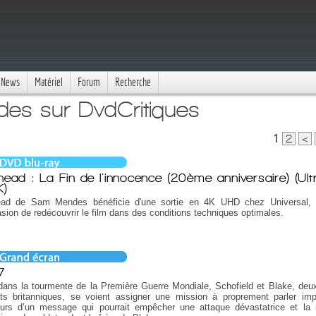
News
Matériel
Forum
Recherche
es sur DvdCritiques
1
2
<
head : La Fin de l'innocence (20ème anniversaire) (Ul
K)
ead de Sam Mendes bénéficie d'une sortie en 4K UHD chez Universal, 
asion de redécouvrir le film dans des conditions techniques optimales.
7
dans la tourmente de la Première Guerre Mondiale, Schofield et Blake, deu
ats britanniques, se voient assigner une mission à proprement parler imp
eurs d’un message qui pourrait empêcher une attaque dévastatrice et la