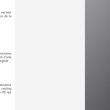
 secrets
ui de la
 nouveau
ri d’une
iginal :
lisateur
 casting
n HD qui