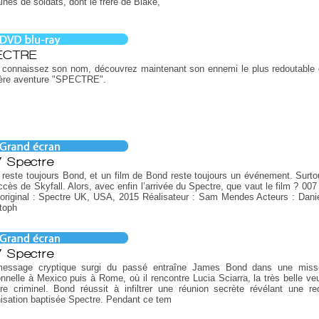
ines de soldats, dont le frère de Blake,
ECTRE
 connaissez son nom, découvrez maintenant son ennemi le plus redoutable
ière aventure "SPECTRE".
 Spectre
reste toujours Bond, et un film de Bond reste toujours un événement. Surto
ccès de Skyfall. Alors, avec enfin l’arrivée du Spectre, que vaut le film ? 00
 original : Spectre UK, USA, 2015 Réalisateur : Sam Mendes Acteurs : Danie
toph
 Spectre
essage cryptique surgi du passé entraîne James Bond dans une missi
nnelle à Mexico puis à Rome, où il rencontre Lucia Sciarra, la très belle ve
re criminel. Bond réussit à infiltrer une réunion secrète révélant une re
isation baptisée Spectre. Pendant ce tem