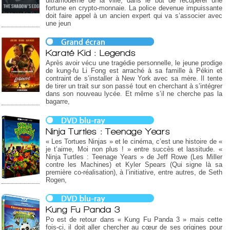
ultramoderne de la ville, dans le but de récupérer une
fortune en crypto-monnaie. La police devenue impuissante
doit faire appel à un ancien expert qui va s’associer avec
une jeun
Karaté Kid : Legends
Après avoir vécu une tragédie personnelle, le jeune prodige
de kung-fu Li Fong est arraché à sa famille à Pékin et
contraint de s’installer à New York avec sa mère. Il tente
de tirer un trait sur son passé tout en cherchant à s’intégrer
dans son nouveau lycée. Et même s’il ne cherche pas la
bagarre,
Ninja Turtles : Teenage Years
« Les Tortues Ninjas » et le cinéma, c’est une histoire de «
je t’aime, Moi non plus ! » entre succès et lassitude. «
Ninja Turtles : Teenage Years » de Jeff Rowe (Les Miller
contre les Machines) et Kyler Spears (Qui signe là sa
première co-réalisation), à l’initiative, entre autres, de Seth
Rogen,
Kung Fu Panda 3
Po est de retour dans « Kung Fu Panda 3 » mais cette
fois-ci, il doit aller chercher au cœur de ses origines pour