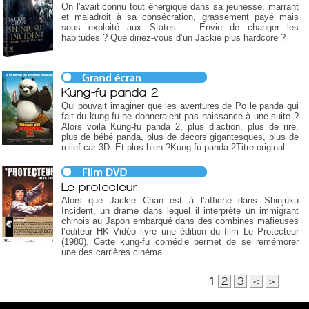
On l'avait connu tout énergique dans sa jeunesse, marrant
et maladroit à sa consécration, grassement payé mais
sous exploité aux States ... Envie de changer les
habitudes ? Que diriez-vous d’un Jackie plus hardcore ?
Kung-fu panda 2
Qui pouvait imaginer que les aventures de Po le panda qui
fait du kung-fu ne donneraient pas naissance à une suite ?
Alors voilà Kung-fu panda 2, plus d’action, plus de rire,
plus de bébé panda, plus de décors gigantesques, plus de
relief car 3D. Et plus bien ?Kung-fu panda 2Titre original
Le protecteur
Alors que Jackie Chan est à l’affiche dans Shinjuku
Incident, un drame dans lequel il interprète un immigrant
chinois au Japon embarqué dans des combines mafieuses
l’éditeur HK Vidéo livre une édition du film Le Protecteur
(1980). Cette kung-fu comédie permet de se remémorer
une des carrières cinéma
1
2
3
<
>