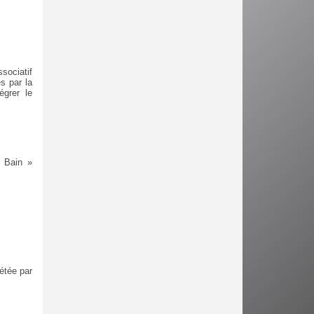
sociatif
s par la
égrer le
d Bain »
étée par