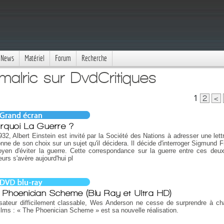
News
Matériel
Forum
Recherche
malric sur DvdCritiques
1
2
<
rquoi La Guerre ?
32, Albert Einstein est invité par la Société des Nations à adresser une lett
nne de son choix sur un sujet qu'il décidera. Il décide d'interroger Sigmund F
yen d'éviter la guerre. Cette correspondance sur la guerre entre ces deu
urs s'avère aujourd'hui pl
 Phoenician Scheme (Blu Ray et Ultra HD)
isateur difficilement classable, Wes Anderson ne cesse de surprendre à c
ilms : « The Phoenician Scheme » est sa nouvelle réalisation.