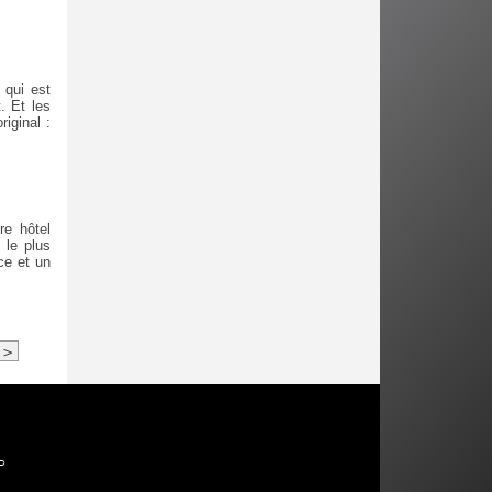
 qui est
. Et les
iginal :
re hôtel
 le plus
ce et un
>
P