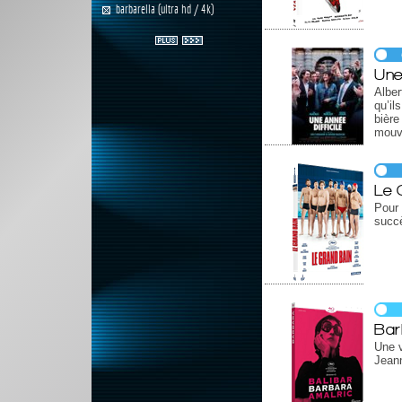
barbarella (ultra hd / 4k)
Une
Alber
qu’il
bièr
mouv
Le 
Pour
succè
Bar
Une v
Jeann