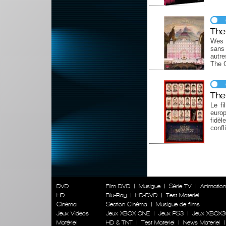
The
Wes A
sans 
autre
The 
The
Le f
europ
fidèl
confl
DVD
Film DVD
|
Musique
|
Série TV
|
Animatio
HD
Blu-Ray
|
HD-DVD
|
Test Materiel
Cinéma
Section Cinéma
|
Musique de films
Jeux Vidéos
Jeux XBOX ONE
|
Jeux PS3
|
Jeux XBOX3
Matériel
HD & TNT
|
Test Materiel
|
News Materiel