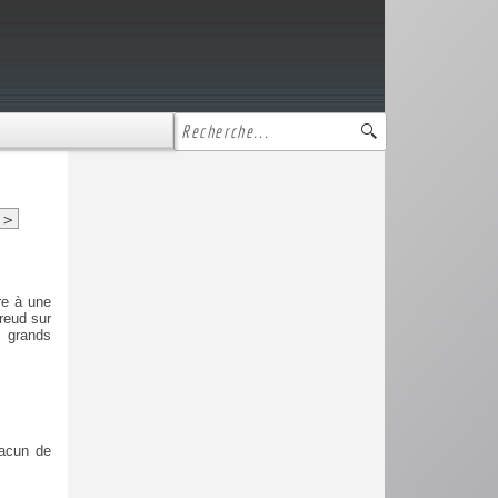
>
re à une
reud sur
x grands
hacun de