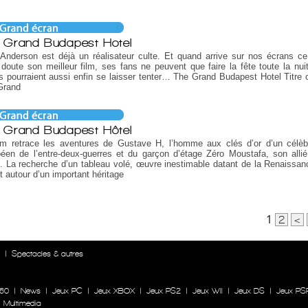
 Grand Budapest Hotel
nderson est déjà un réalisateur culte. Et quand arrive sur nos écrans ce
doute son meilleur film, ses fans ne peuvent que faire la fête toute la nuit
s pourraient aussi enfin se laisser tenter… The Grand Budapest Hotel Titre or
Grand
 Grand Budapest Hôtel
ilm retrace les aventures de Gustave H, l’homme aux clés d’or d’un célèb
éen de l’entre-deux-guerres et du garçon d’étage Zéro Moustafa, son allié
e. La recherche d’un tableau volé, œuvre inestimable datant de la Renaissan
it autour d’un important héritage
1
2
<
n
|
Spectacles & autres
60
|
News
|
Jeux PC
|
Jeux XBOX
|
Jeux PS2
|
Jeux WII
|
Jeux DS
|
Jeux PS
|
Multimedia