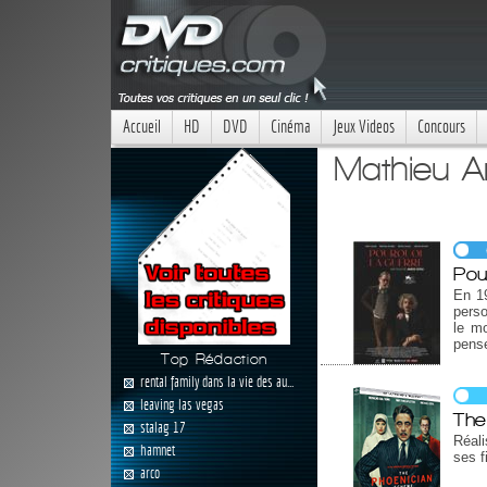
Accueil
HD
DVD
Cinéma
Jeux Videos
Concours
Mathieu A
Pou
En 19
perso
le mo
pense
Top Rédaction
rental family dans la vie des au...
leaving las vegas
The
stalag 17
Réal
hamnet
ses f
arco