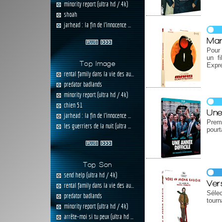
minority report (ultra hd / 4k)
shoah
jarhead : la fin de l'innocence ...
Mar
Pour 
un fi
Top Image
Expr
rental family dans la vie des au...
predator badlands
minority report (ultra hd / 4k)
chien 51
Une
jarhead : la fin de l'innocence ...
Prem
les guerriers de la nuit (ultra ...
pourt
Top Son
send help (ultra hd / 4k)
Ver
rental family dans la vie des au...
Séle
predator badlands
tourn
minority report (ultra hd / 4k)
arrête-moi si tu peux (ultra hd ...