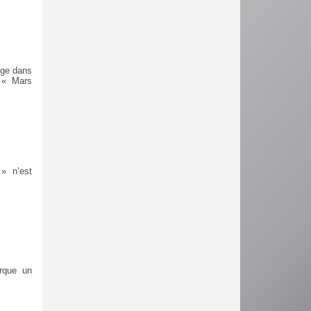
nge dans
e « Mars
» n’est
rque un