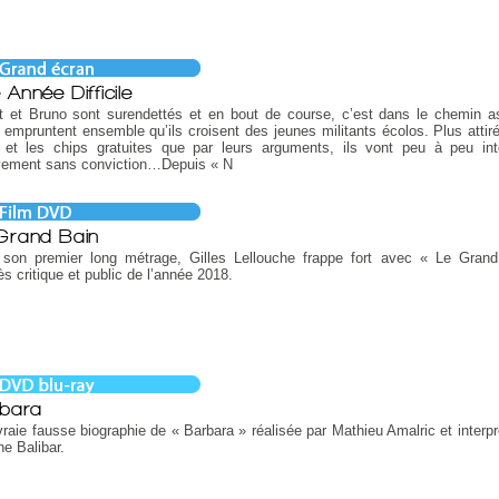
 Année Difficile
t et Bruno sont surendettés et en bout de course, c’est dans le chemin as
s empruntent ensemble qu’ils croisent des jeunes militants écolos. Plus attiré
e et les chips gratuites que par leurs arguments, ils vont peu à peu int
ement sans conviction…Depuis « N
Grand Bain
 son premier long métrage, Gilles Lellouche frappe fort avec « Le Gran
s critique et public de l’année 2018.
bara
raie fausse biographie de « Barbara » réalisée par Mathieu Amalric et interpr
e Balibar.