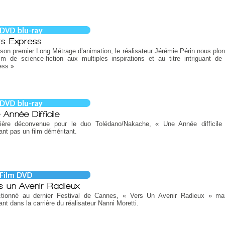
s Express
son premier Long Métrage d’animation, le réalisateur Jérémie Périn nous plo
lm de science-fiction aux multiples inspirations et au titre intriguant d
ess »
 Année Difficile
ière déconvenue pour le duo Tolédano/Nakache, « Une Année difficile 
ant pas un film déméritant.
s un Avenir Radieux
ctionné au dernier Festival de Cannes, « Vers Un Avenir Radieux » ma
ant dans la carrière du réalisateur Nanni Moretti.