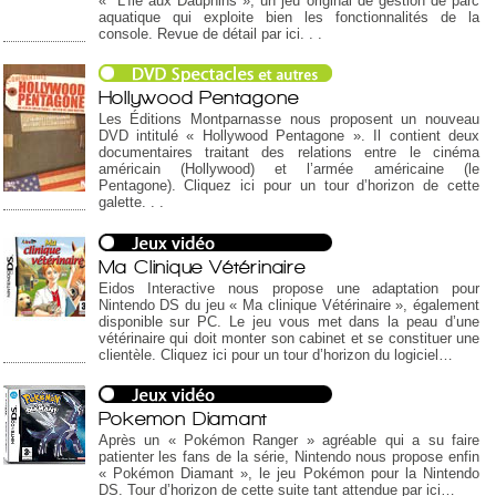
« L’île aux Dauphins », un jeu original de gestion de parc
aquatique qui exploite bien les fonctionnalités de la
console. Revue de détail par ici. . .
Hollywood Pentagone
Les Éditions Montparnasse nous proposent un nouveau
DVD intitulé « Hollywood Pentagone ». Il contient deux
documentaires traitant des relations entre le cinéma
américain (Hollywood) et l’armée américaine (le
Pentagone). Cliquez ici pour un tour d’horizon de cette
galette. . .
Ma Clinique Vétérinaire
Eidos Interactive nous propose une adaptation pour
Nintendo DS du jeu « Ma clinique Vétérinaire », également
disponible sur PC. Le jeu vous met dans la peau d’une
vétérinaire qui doit monter son cabinet et se constituer une
clientèle. Cliquez ici pour un tour d’horizon du logiciel…
Pokemon Diamant
Après un « Pokémon Ranger » agréable qui a su faire
patienter les fans de la série, Nintendo nous propose enfin
« Pokémon Diamant », le jeu Pokémon pour la Nintendo
DS. Tour d’horizon de cette suite tant attendue par ici…