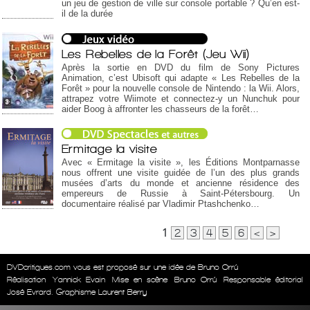
un jeu de gestion de ville sur console portable ? Qu’en est-
il de la durée
Les Rebelles de la Forêt (Jeu Wii)
Après la sortie en DVD du film de Sony Pictures
Animation, c’est Ubisoft qui adapte « Les Rebelles de la
Forêt » pour la nouvelle console de Nintendo : la Wii. Alors,
attrapez votre Wiimote et connectez-y un Nunchuk pour
aider Boog à affronter les chasseurs de la forêt…
Ermitage la visite
Avec « Ermitage la visite », les Éditions Montparnasse
nous offrent une visite guidée de l’un des plus grands
musées d’arts du monde et ancienne résidence des
empereurs de Russie à Saint-Pétersbourg. Un
documentaire réalisé par Vladimir Ptashchenko…
1
2
3
4
5
6
<
>
DVDcritiques.com vous est proposé sur une idée de Bruno Orrú
Réalisation
Yannick Evain
Mise en scène
Bruno Orrú
Responsable éditorial
José Evrard. Graphisme Laurent Berry