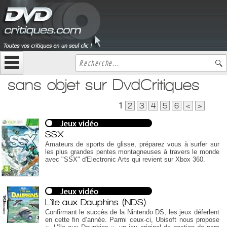
sans objet sur DvdCritiques
1
2
3
4
5
6
<
>
SSX
Amateurs de sports de glisse, préparez vous à surfer sur
les plus grandes pentes montagneuses à travers le monde
avec "SSX" d'Electronic Arts qui revient sur Xbox 360.
L'île aux Dauphins (NDS)
Confirmant le succès de la Nintendo DS, les jeux déferlent
en cette fin d’année. Parmi ceux-ci, Ubisoft nous propose