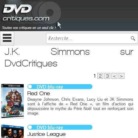
J.K. Simmons sur
DvdCritiques
1
2
3
<
>
Red One
Dwayne Johnson, Chris Evans, Lucy Liu et JK Simmons
sont à l’affiche de « Red One », un film d’action qui
dépoussière le mythe du Père Noël tout en renforçant son
image.
Justice League