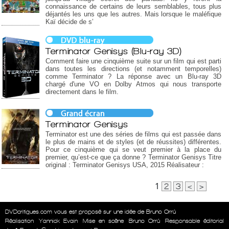
connaissance de certains de leurs semblables, tous plus
déjantés les uns que les autres. Mais lorsque le maléfique
Kaï décide de s’
Terminator Genisys (Blu-ray 3D)
Comment faire une cinquième suite sur un film qui est parti
dans toutes les directions (et notamment temporelles)
comme Terminator ? La réponse avec un Blu-ray 3D
chargé d'une VO en Dolby Atmos qui nous transporte
directement dans le film.
Terminator Genisys
Terminator est une des séries de films qui est passée dans
le plus de mains et de styles (et de réussites) différentes.
Pour ce cinquième qui se veut premier à la place du
premier, qu’est-ce que ça donne ? Terminator Genisys Titre
original : Terminator Genisys USA, 2015 Réalisateur :
1
2
3
<
>
DVDcritiques.com vous est proposé sur une idée de Bruno Orrú
Réalisation
Yannick Evain
Mise en scène
Bruno Orrú
Responsable éditorial