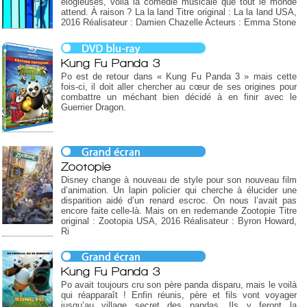
élogieuses, voilà la comédie musicale que tout le monde
attend. À raison ? La la land Titre original : La la land USA,
2016 Réalisateur : Damien Chazelle Acteurs : Emma Stone
Kung Fu Panda 3
Po est de retour dans « Kung Fu Panda 3 » mais cette
fois-ci, il doit aller chercher au cœur de ses origines pour
combattre un méchant bien décidé à en finir avec le
Guerrier Dragon.
Zootopie
Disney change à nouveau de style pour son nouveau film
d’animation. Un lapin policier qui cherche à élucider une
disparition aidé d’un renard escroc. On nous l’avait pas
encore faite celle-là. Mais on en redemande Zootopie Titre
original : Zootopia USA, 2016 Réalisateur : Byron Howard,
Ri
Kung Fu Panda 3
Po avait toujours cru son père panda disparu, mais le voilà
qui réapparaît ! Enfin réunis, père et fils vont voyager
jusqu’au village secret des pandas. Ils y feront la