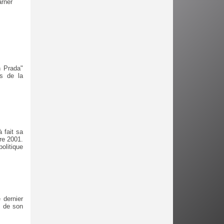
arner
n Prada"
es de la
 fait sa
re 2001.
olitique
 dernier
e de son