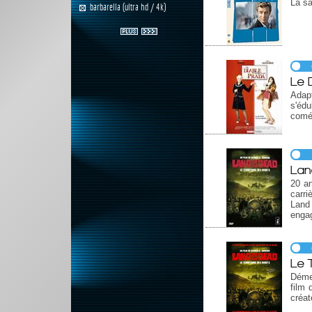
La sa
barbarella (ultra hd / 4k)
Le 
Adapt
s'éd
coméd
Lan
20 an
carri
Land 
engag
Le 
Déme
film 
créat