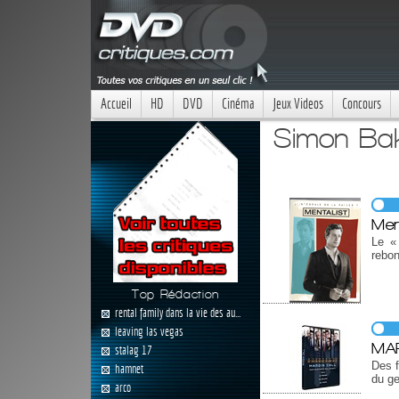
Accueil
HD
DVD
Cinéma
Jeux Videos
Concours
Simon Bak
Men
Le «
rebon
Top Rédaction
rental family dans la vie des au...
leaving las vegas
MA
stalag 17
Des f
hamnet
du ge
arco