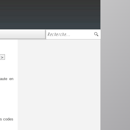
>
haute en
es codes