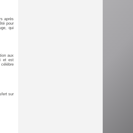
rs après
êté pour
uge, qui
tion aux
 et est
 célèbre
fert sur