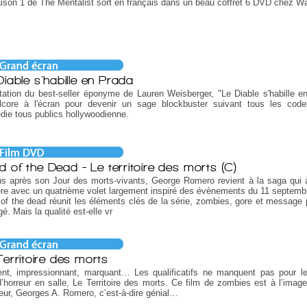
ison 1 de The Mentalist sort en français dans un beau coffret 6 DVD chez W
Diable s'habille en Prada
ation du best-seller éponyme de Lauren Weisberger, "Le Diable s'habille e
ulcore à l'écran pour devenir un sage blockbuster suivant tous les cod
ie tous publics hollywoodienne.
d of the Dead - Le territoire des morts (C)
s après son Jour des morts-vivants, George Romero revient à la saga qui à
ère avec un quatrième volet largement inspiré des évènements du 11 septemb
of the dead réunit les éléments clés de la série, zombies, gore et message p
é. Mais la qualité est-elle vr
Territoire des morts
nt, impressionnant, marquant… Les qualificatifs ne manquent pas pour le
d’horreur en salle, Le Territoire des morts. Ce film de zombies est à l’imag
eur, Georges A. Romero, c’est-à-dire génial…