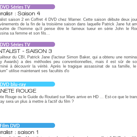
talist : Saison 4
list saison 2 en Coffret 4 DVD chez Warner. Cette saison débute deux jou
vènements de la fin de la troisième saison dans laquelle Patrick Jane fut arr
eurtre de l’homme qu’il pense être le fameux tueur en série John le Ro
ssina sa femme et son fils…
TALIST - SAISON 3
uêteur du CBI, Patrick Jane (l'acteur Simon Baker, qui a obtenu une nomina
 Awards) a des méthodes peu conventionnelles, mais il est sûr de soi
miné à découvrir la vérité. Après le tragique assassinat de sa famille, le
um" utilise maintenant ses facultés d'o
ANETE ROUGE
te Rouge ou le Guide du Routard sur Mars arrive en HD … Est-ce que le trans
ay sera un plus à mettre à l'actif du film ?
talist : saison 1