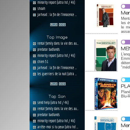
minority report (ultra hd / 4k)
shoah
Men
jarhead : la fin de l'innocence ...
Menta
les é
le m
assa
Top Image
rental family dans la vie des au...
MEN
predator badlands
L'enq
minority report (ultra hd / 4k)
Emmy
chien 51
déter
"médi
jarhead : la fin de l'innocence ...
les guerriers de la nuit (ultra ...
PL
Planè
Blu-R
Top Son
send help (ultra hd / 4k)
rental family dans la vie des au...
predator badlands
minority report (ultra hd / 4k)
Men
arrête-moi si tu peux (ultra hd ...