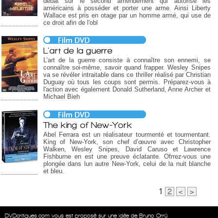
débat sur le second amendement qui autorise les
américains à posséder et porter une arme. Ainsi Liberty
Wallace est pris en otage par un homme armé, qui use de
ce droit afin de l'obl
L'art de la guerre
L’art de la guerre consiste à connaître son ennemi, se
connaître soi-même, savoir quand frapper. Wesley Snipes
va se révéler intraitable dans ce thriller réalisé par Christian
Duguay où tous les coups sont permis. Préparez-vous à
l'action avec également Donald Sutherland, Anne Archer et
Michael Bieh
The king of New-York
Abel Ferrara est un réalisateur tourmenté et tourmentant.
King of New-York, son chef d’œuvre avec Christopher
Walken, Wesley Snipes, David Caruso et Lawrence
Fishburne en est une preuve éclatante. Ofrrez-vous une
plongée dans lun autre New-York, celui de la nuit blanche
et bleu.
1
2
<
>
DVDcritiques.com vous est proposé sur une idée de Bruno Orrú