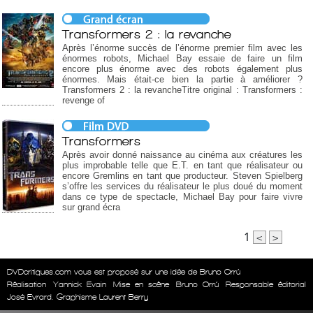
Transformers 2 : la revanche
Après l’énorme succès de l’énorme premier film avec les
énormes robots, Michael Bay essaie de faire un film
encore plus énorme avec des robots également plus
énormes. Mais était-ce bien la partie à améliorer ?
Transformers 2 : la revancheTitre original : Transformers :
revenge of
Transformers
Après avoir donné naissance au cinéma aux créatures les
plus improbable telle que E.T. en tant que réalisateur ou
encore Gremlins en tant que producteur. Steven Spielberg
s’offre les services du réalisateur le plus doué du moment
dans ce type de spectacle, Michael Bay pour faire vivre
sur grand écra
1
<
>
DVDcritiques.com vous est proposé sur une idée de Bruno Orrú
Réalisation
Yannick Evain
Mise en scène
Bruno Orrú
Responsable éditorial
José Evrard. Graphisme Laurent Berry