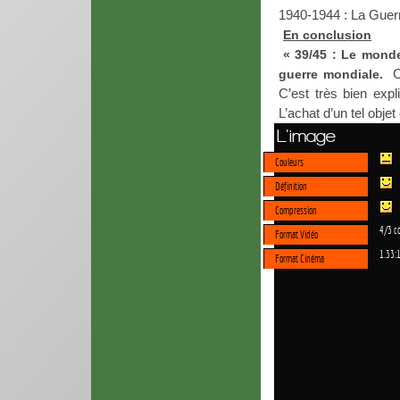
1940-1944 : La Guerre
En conclusion
« 39/45 : Le monde
C
guerre mondiale.
C’est très bien expl
L’achat d’un tel obje
L'image
Couleurs
Définition
Compression
4/3 c
Format Vidéo
1.33:
Format Cinéma