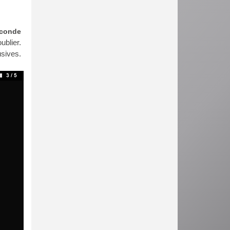
econde
ublier.
usives.