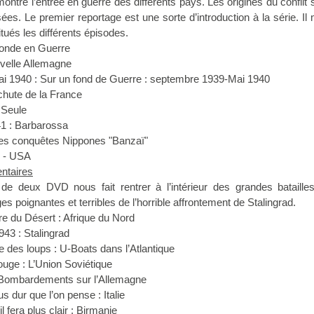
tre l’entrée en guerre des différents pays. Les origines du conflit s
ées. Le premier reportage est une sorte d’introduction à la série. Il
ués les différents épisodes.
Monde en Guerre
velle Allemagne
i 1940 : Sur un fond de Guerre : septembre 1939-Mai 1940
 chute de la France
 Seule
1 : Barbarossa
es conquêtes Nippones "Banzaï"
e - USA
ntaires
e deux DVD nous fait rentrer à l’intérieur des grandes bataille
 poignantes et terribles de l’horrible affrontement de Stalingrad.
e du Désert : Afrique du Nord
943 : Stalingrad
 des loups : U-Boats dans l’Atlantique
ouge : L’Union Soviétique
 Bombardements sur l’Allemagne
s dur que l’on pense : Italie
 fera plus clair : Birmanie