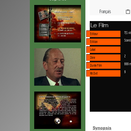
Français
Le Film
Tf1 vi
Editeur
Stand
Edition
Label
2
Zone
999 m
Durée Film
9
Nb Dvd
Synopsis