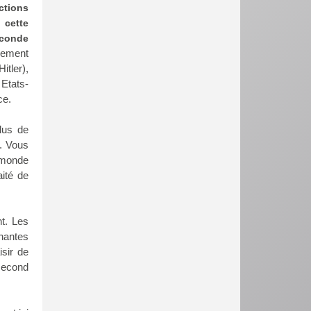
ctions
 cette
econde
rmement
itler),
 Etats-
ce.
lus de
t. Vous
 monde
aité de
t. Les
nnantes
isir de
 second