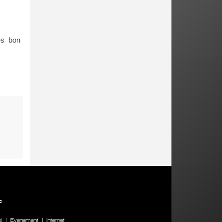
ès bon
P
l
|
Evenement
|
Internet