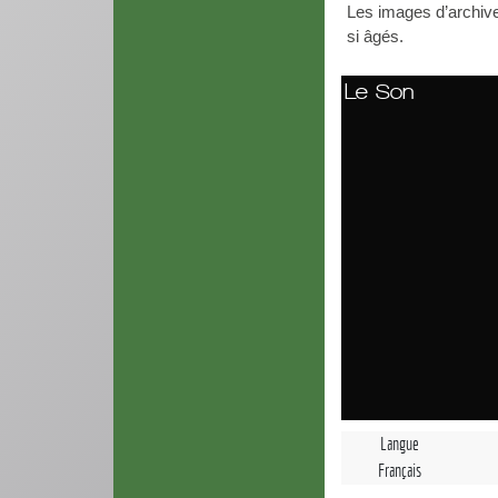
Les images d’archiv
si âgés.
Le Son
Langue
Français