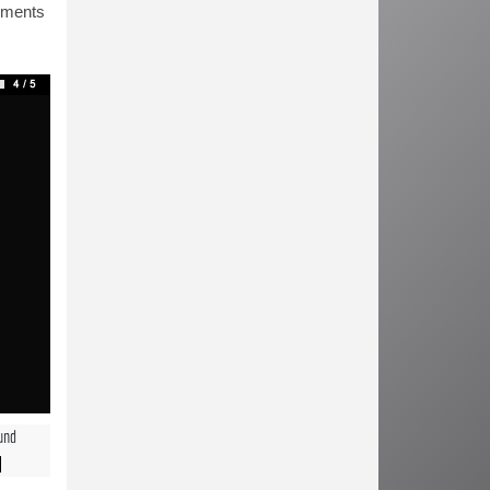
uments
und