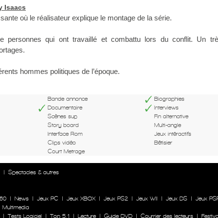
y Isaacs
sante où le réalisateur explique le montage de la série.
 personnes qui ont travaillé et combattu lors du conflit. Un tr
ortages.
férents hommes politiques de l’époque.
Bande annonce
Biographies
Documentaire
Interviews
Scènes sup
Fin alternative
Story board
Multi-angle
Interface Rom
Jeux intéractifs
Clips vidéo
Bêtisier
Court Metrage
n
|
Spectacles & autres
60
|
News
|
Jeux PC
|
Jeux XBOX
|
Jeux PS2
|
Jeux WII
|
Jeux DS
|
Jeux PS
|
Multimedia
|
Tests Logiciel
|
Top 5.1
|
Lecture
|
Guide DVD
|
Courrier des lecteurs
|
Festiva