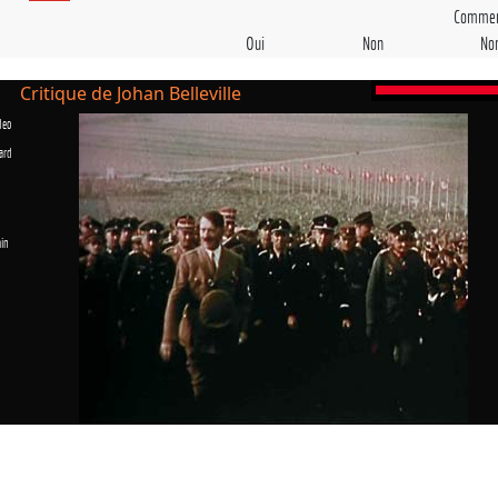
Commen
Oui
Non
No
Critique de Johan Belleville
deo
ard
in