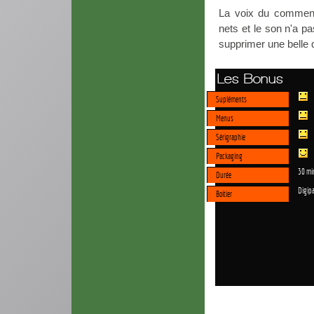
La voix du commenta
nets et le son n'a pa
supprimer une belle q
Les Bonus
Supléments
Menus
Sérigraphie
Packaging
30 mi
Durée
Digip
Boitier