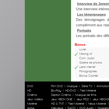
Interview de Jerem
Une interview intéres
Les témoignages
Des témoignages de
complément aux rep
Portraits
Les portraits des dif
Bonus
Livret
Making of
Com. audio
Galerie de photos
Liens internet
Filmographies
Bonus Cachés
DVD
Film DVD
|
Musique
|
Série TV
|
Animatio
HD
Blu-Ray
|
HD-DVD
|
Test Materiel
Cinéma
Section Cinéma
|
Musique de films
Jeux Vidéos
Jeux XBOX ONE
|
Jeux PS3
|
Jeux XBOX3
Matériel
HD & TNT
|
Test Materiel
|
News Materiel
Actus
Interviews
|
SACD
|
DVD Audio
|
Dossiers