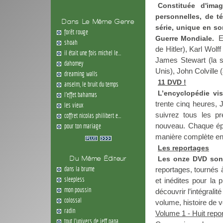
Constituée d'ima
personnelles, de t
Dans Le Même Genre
série, unique en so
forêt rouge
El
Guerre Mondiale.
shoah
de Hitler), Karl Wolf
il était une fois michel le...
James Stewart (la st
dahomey
Unis), John Colville 
dreaming walls
11 DVD !
anselm, le bruit du temps
L’encyclopédie vi
l'effet bahamas
trente cinq heures, J
les vieux
suivrez tous les pr
coffret nicolas philibert e...
nouveau. Chaque épis
pour ton mariage
manière complète en 
Les reportages
Du Même Éditeur
Les onze DVD son
dans la brume
reportages, tournés 
sleepless
et inédites pour la p
mon poussin
découvrir l’intégrali
colossal
volume, histoire de 
radin
Volume 1 - Huit repo
tout l'univers de jeff pana...