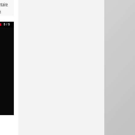
taire
n