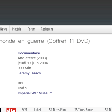
News
Matériel
Forum
Recherche
onde en guerre (Coffret 11 DVD)
Documentaire
Angleterre (2003)
jeudi 17 juin 2004
999 Min
Jeremy Isaacs
BBC
Dvd 9
Imperial War Museum
PCM
Label
SS.Titres Film
SS.Titres Bonus
SS.Ti