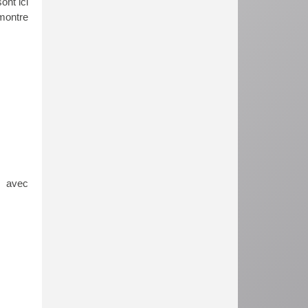
ont ici
 montre
s avec