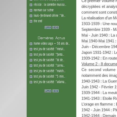
Ce premier volume mon
résiste : la comédie musica...
décryptées et analys
norman sur scène
comment sont constit
louis-ferdinand céline :"de...
La réalisation d’un 
the end
1933-1939 : Une nou
Septembre 1939 - Ma
Mai - Juin 1940 : La
Dernières Actus
Mai 1940-Mai 1941 :
home video saga — 50 ans de...
Juin - Décembre 194
test jeu de société :"metal...
Japon 1931-1942 : L
test jeu de société :"fanto...
1939-1942 : En rout
test jeu de société :"dc de...
Volume 2 - 8 docume
test jeu de société :"carnu...
Ce second volume d
test jeu de société :"match...
notamment des images
test jeu de société :"5 min...
1940-1943 : La Guerr
test jeu de société :"adama...
Juin 1942 - Février 1
1939-1944 : La meute
1941-1943 : Etoile R
L’orage en flamme :
1942 - Juin 1944 : Plu
1942-1944 : Demain il