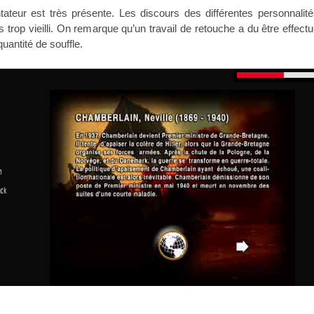
teur est très présente. Les discours des différentes personnalité
s trop vieilli. On remarque qu’un travail de retouche a du être effect
uantité de souffle.
n
ack