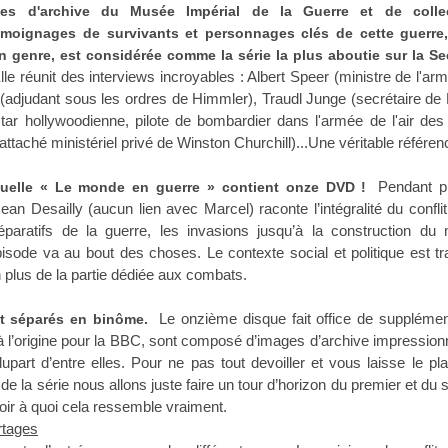
ges d'archive du Musée Impérial de la Guerre et de colle
émoignages de survivants et personnages clés de cette guerre,
n genre, est considérée comme la série la plus aboutie sur la S
le réunit des interviews incroyables : Albert Speer (ministre de l'a
f (adjudant sous les ordres de Himmler), Traudl Junge (secrétaire de H
ar hollywoodienne, pilote de bombardier dans l'armée de l'air des
(attaché ministériel privé de Winston Churchill)...Une véritable référen
Pendant p
suelle « Le monde en guerre » contient onze DVD !
ean Desailly (aucun lien avec Marcel) raconte l’intégralité du confli
éparatifs de la guerre, les invasions jusqu’à la construction du
ode va au bout des choses. Le contexte social et politique est tr
plus de la partie dédiée aux combats.
Le onzième disque fait office de supplémen
t séparés en binôme.
à l’origine pour la BBC, sont composé d’images d’archive impressio
lupart d’entre elles. Pour ne pas tout devoiller et vous laisse le pla
té de la série nous allons juste faire un tour d’horizon du premier et du
voir à quoi cela ressemble vraiment.
rtages