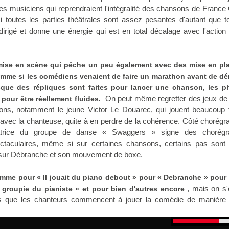
es musiciens qui reprendraient l'intégralité des chansons de France 
i toutes les parties théâtrales sont assez pesantes d'autant que t
irigé et donne une énergie qui est en total décalage avec l'action
a mise en scène qui pêche un peu également avec des mise en pl
omme si les comédiens venaient de faire un marathon avant de dé
rsque des répliques sont faites pour lancer une chanson, les p
On peut même regretter des jeux de
pour être réellement fluides.
ons, notamment le jeune Victor Le Douarec, qui jouent beaucoup t
vec la chanteuse, quite à en perdre de la cohérence. Côté chorégr
atrice du groupe de danse « Swaggers » signe des chorégr
ectaculaires, même si sur certaines chansons, certains pas sont
sur Débranche et son mouvement de boxe.
mme pour « Il jouait du piano debout » pour « Debranche » pour «
, mais on s'
a groupie du pianiste » et pour bien d'autres encore
ors que les chanteurs commencent à jouer la comédie de manière