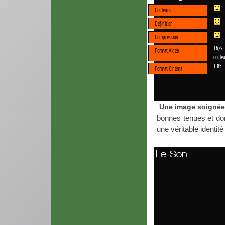
Couleurs
Définition
Compression
16/9
Format Vidéo
couleu
1.85:
Format Cinéma
Une image soignée 
bonnes tenues et don
une véritable identité
Le Son