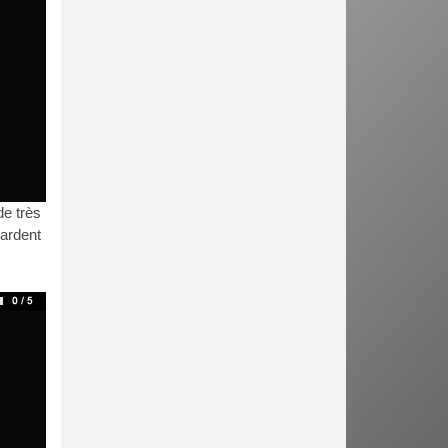
de très
gardent