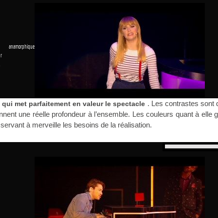
 anamorphique
r
1
. Les contrastes sont 
qui met parfaitement en valeur le spectacle
nent une réelle profondeur à l’ensemble. Les couleurs quant à elle 
 servant à merveille les besoins de la réalisation.