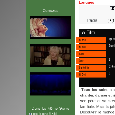
Langues
Captures
Français
Le Film
Tf1 vi
Editeur
Stand
Edition
Label
2
Zone
134 m
Durée Film
1
Nb Dvd
Tous les soirs, c
chanter, danser et r
son père et sa sœur.
familiale. Mais la jo
Dans Le Même Genre
Découvrir le monde
coup de coeur 4k/uhd