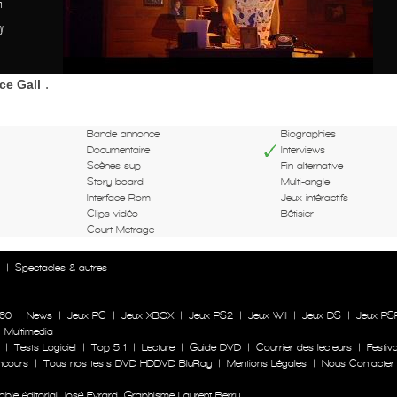
n
y
.
ce Gall
Bande annonce
Biographies
Documentaire
Interviews
Scènes sup
Fin alternative
Story board
Multi-angle
Interface Rom
Jeux intéractifs
Clips vidéo
Bêtisier
Court Metrage
n
|
Spectacles & autres
60
|
News
|
Jeux PC
|
Jeux XBOX
|
Jeux PS2
|
Jeux WII
|
Jeux DS
|
Jeux PS
|
Multimedia
|
Tests Logiciel
|
Top 5.1
|
Lecture
|
Guide DVD
|
Courrier des lecteurs
|
Festiva
ncours
|
Tous nos tests DVD HDDVD BluRay
|
Mentions Légales
|
Nous Contacter
le éditorial José Evrard. Graphisme Laurent Berry