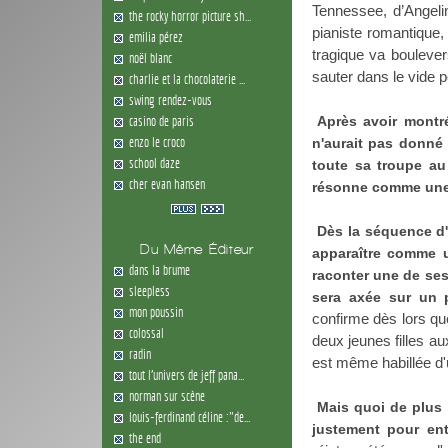
Tennessee, d’Angelin
the rocky horror picture sh...
pianiste romantique
emilia pérez
tragique va boulever
noël blanc
sauter dans le vide p
charlie et la chocolaterie ...
swing rendez-vous
casino de paris
Après avoir montré
enzo le croco
n'aurait pas donné 
school daze
toute sa troupe au
cher evan hansen
résonne comme une 
Dès la séquence d
Du Même Éditeur
apparaître comme un
dans la brume
raconter une de ses
sleepless
sera axée sur un 
mon poussin
confirme dès lors q
colossal
deux jeunes filles aux
radin
est même habillée d'
tout l'univers de jeff pana...
norman sur scène
Mais quoi de plus 
louis-ferdinand céline :"de...
justement pour en
the end