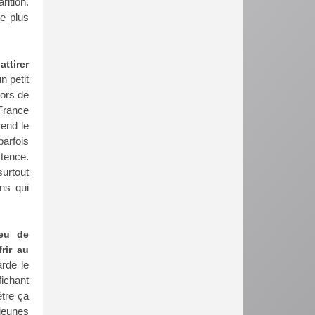
rition.
ne plus
ttirer
n petit
lors de
 France
rend le
parfois
stence.
surtout
ns qui
 eu de
rir au
arde le
fichant
être ça
jeunes