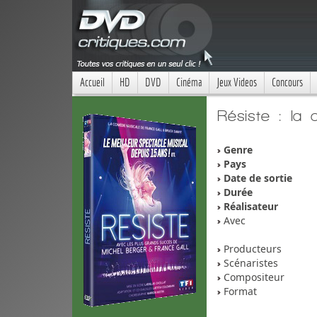
Accueil
HD
DVD
Cinéma
Jeux Videos
Concours
Résiste : la
Genre
Pays
Date de sortie
Durée
Réalisateur
Avec
Producteurs
Scénaristes
Compositeur
Format