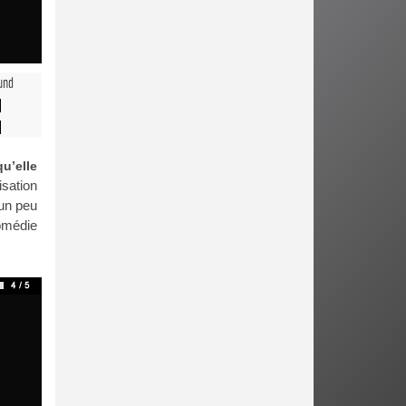
und
u’elle
isation
 un peu
omédie