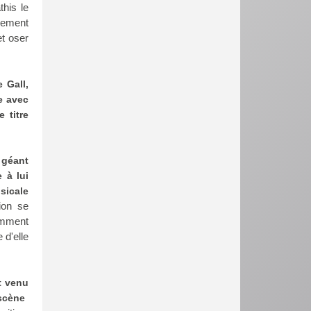
this le
nement
et oser
 Gall,
e avec
 titre
 géant
 à lui
sicale
ion se
amment
 d'elle
t venu
scène