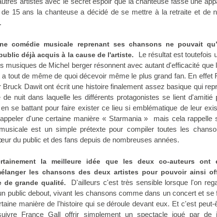
autres artistes avec le secret espoir que la chanteuse fasse une appa
 de 15 ans la chanteuse a décidé de se mettre à la retraite et de 
.
ne comédie musicale reprenant ses chansons ne pouvait qu’a
Le résultat est toutefois u
ublic déjà acquis à la cause de l'artiste.
les musiques de Michel berger résonnent avec autant d'efficacité que 
vret a tout de même de quoi décevoir même le plus grand fan. En effet
r Bruck Dawit ont écrit une histoire finalement assez basique qui rep
de nuit dans laquelle les différents protagonistes se lient d'amitié 
n se battant pour faire exister ce lieu si emblématique de leur exi
rappeler d'une certaine manière « Starmania » mais cela rappelle 
musicale est un simple prétexte pour compiler toutes les chanso
cœur du public et des fans depuis de nombreuses années.
certainement la meilleure idée que les deux co-auteurs ont
élanger les chansons des deux artistes pour pouvoir ainsi off
D'ailleurs c'est très sensible lorsque l'on reg
e de grande qualité.
 un public debout, vivant les chansons comme dans un concert et se 
taine manière de l'histoire qui se déroule devant eux. Et c'est peut-
 suivre France Gall offrir simplement un spectacle joué par de 