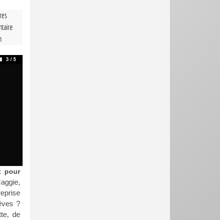
tres
taire
n
t pour
Maggie,
reprise
rêves ?
te, de