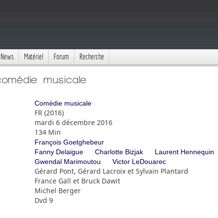
News
Matériel
Forum
Recherche
 comédie musicale
Comédie musicale
FR (2016)
mardi 6 décembre 2016
134 Min
François Goetghebeur
Fanny Delaigue
Charlotte Bizjak
Laurent Hennequin
Gwendal Marimoutou
Victor LeDouarec
Gérard Pont, Gérard Lacroix et Sylvain Plantard
France Gall et Bruck Dawit
Michel Berger
Dvd 9