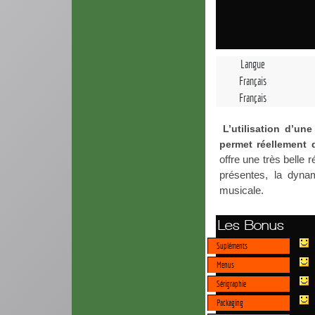
Langue
Français
Français
L’utilisation d’un
permet réellement 
offre une très belle 
présentes, la dyna
musicale.
Les Bonus
Supléments
Menus
Sérigraphie
Packaging