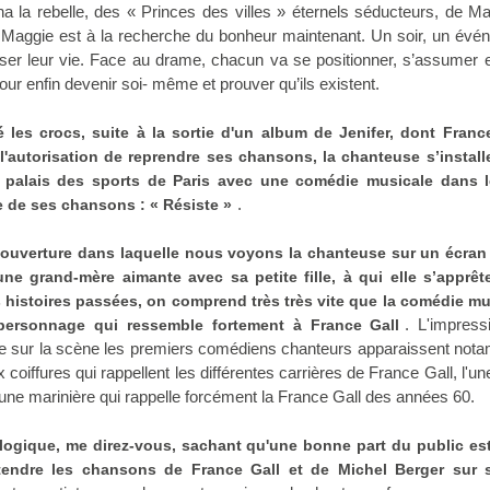
a la rebelle, des « Princes des villes » éternels séducteurs, de Ma
, Maggie est à la recherche du bonheur maintenant. Un soir, un évé
ser leur vie. Face au drame, chacun va se positionner, s’assumer 
our enfin devenir soi- même et prouver qu’ils existent.
 les crocs, suite à la sortie d'un album de Jenifer, dont France
l'autorisation de reprendre ses chansons, la chanteuse s’install
 palais des sports de Paris avec une comédie musicale dans le
.
de ses chansons : « Résiste »
'ouverture dans laquelle nous voyons la chanteuse sur un écran
e grand-mère aimante avec sa petite fille, à qui elle s’apprête
 histoires passées, on comprend très très vite que la comédie mu
. L'impress
personnage qui ressemble fortement à France Gall
ue sur la scène les premiers comédiens chanteurs apparaissent not
 coiffures qui rappellent les différentes carrières de France Gall, l'une
une marinière qui rappelle forcément la France Gall des années 60.
logique, me direz-vous, sachant qu'une bonne part du public es
tendre les chansons de France Gall et de Michel Berger sur 