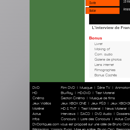
10 mi
Durée
Amara
Boitier
L’interview de Fran
Bonus
Livret
Making of
Com. audio
Galerie de photos
Liens internet
Filmographies
Bonus Cachés
DVD
Film DVD
|
Musique
|
Série TV
|
Animatio
HD
Blu-Ray
|
HD-DVD
|
Test Materiel
Cinéma
Section Cinéma
|
Musique de films
Jeux Vidéos
Jeux XBOX ONE
|
Jeux PS3
|
Jeux XBOX3
Matériel
HD & TNT
|
Test Materiel
|
News Materiel
Actus
Interviews
|
SACD
|
DVD Audio
|
Dossiers
Infos
Concours
|
Liste des Concours
|
Actus Co
DVDcritiques.com vous est proposé sur une idée de Bruno Orrú
Réalisation
Yannick Evain
Mise en scène
Bruno Orrú
Responsab