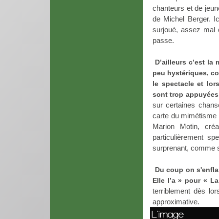
chanteurs et de jeun
de Michel Berger. Ic
surjoué, assez mal d
passe.
D’ailleurs c’est l
peu hystériques, c
le spectacle et lo
sont trop appuyées 
sur certaines chans
carte du mimétisme a
Marion Motin, cré
particulièrement sp
surprenant, comme 
Du coup on s'enfla
Elle l’a » pour « L
terriblement dès l
approximative.
L'image