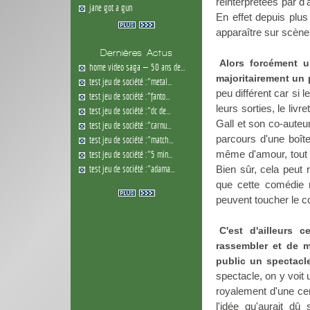
réinterprétées par d'
jane got a gun
En effet depuis plus
apparaître sur scène
Dernières Actus
Alors forcément u
home video saga — 50 ans de...
majoritairement un p
test jeu de société :"metal...
peu différent car si 
test jeu de société :"fanto...
leurs sorties, le li
test jeu de société :"dc de...
Gall et son co-auteu
test jeu de société :"carnu...
parcours d'une boîte 
test jeu de société :"match...
même d'amour, tout e
test jeu de société :"5 min...
test jeu de société :"adama...
Bien sûr, cela peut 
que cette comédie 
peuvent toucher le 
C'est d'ailleurs 
rassembler et de m
public un spectacl
spectacle, on y voit
royalement d'une cer
l'idée qu'aurait dû