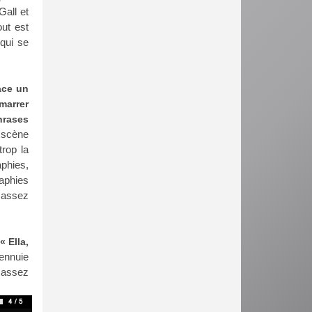
Gall et
out est
 qui se
ace un
marrer
hrases
 scène
rop la
aphies,
aphies
 assez
 Ella,
ennuie
 assez