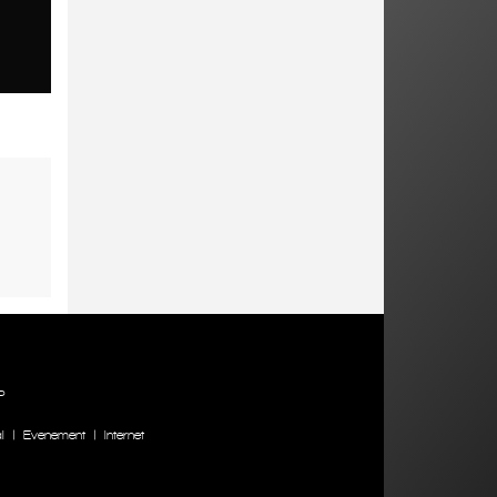
P
l
|
Evenement
|
Internet