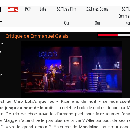
PCM
Label
SS.Titres Film
SS.Titres Bonus
SS.Ti
Commen
Oui
Oui
No
Critique de Emmanuel Galais
deo
ard
in
’est au Club Lola’s que les « Papillons de nuit » se réunissen
La célèbre boite de nuit est tenue par 
ire jusqu’au bout de la nuit.
 Ce trio de choc travaille d’arrache pied pour faire tourner l’ent
lie Maggie n’attend t-elle pas plus de la vie ? Aller au bout de ses 
 ? Vivre le grand amour ? Entourée de Mandoline, sa sœur cadet