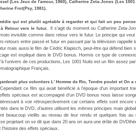
ssel (Les Jeux de l'amour, 1960), Catherine Zeta-Jones (Les 1001 
herine Frot(Psy, 1981).
médie qui est plutôt agréable à regarder et qui fait un peu pense
Il s’agit du moment ou Catherine Zeta-Jon
 Retour vers le futur.
moto invisible comme dans retour vers le futur. Le principe qui veut
s-retours entre passé et futur en passant par la télévision rappelle l
utur mais aussi le film de Cédric Klapisch, peut-être qui défend bien 
ucage est expliqué dans le DVD bonus. Hormis ce type de connexio
u’à l'univers de ces productions, Les 1001 Nuits est un film assez part
ématographique Français.
garderait plus volontiers L' Homme de Rio, Tendre poulet et On a 
Cependant ce film qui avait bénéficié à l’époque d’un important tra
d’effets spéciaux est accompagné d’un DVD bonus nous laisse songe
ntéressant à voir rétrospectivement car certains effets sont encore u
sentés dans le DVD, d’autres utilisent les mêmes principes mais glob
ont beaucoup vieillis au niveau de leur rendu et quelques fois au
 se projetant on se dit que dans 20 ans on aura une drôle de DVDth
l’histoire des effets spéciaux.