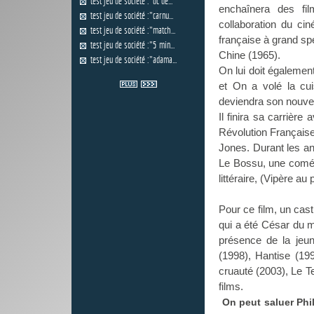
test jeu de société :"dc de...
enchaînera des fi
test jeu de société :"carnu...
collaboration du ci
test jeu de société :"match...
française à grand sp
test jeu de société :"5 min...
Chine (1965).
test jeu de société :"adama...
On lui doit égalemen
et On a volé la cui
deviendra son nouvel
Il finira sa carrièr
Révolution Française,
Jones. Durant les ann
Le Bossu, une comédi
littéraire, (Vipère au
Pour ce film, un cas
qui a été César du m
présence de la jeu
(1998), Hantise (199
cruauté
(2003), Le T
films.
On peut saluer Phil