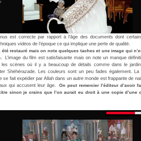
r
1
us est correcte par rapport à l’âge des documents dont certain
hniques vidéos de l’époque ce qui implique une perte de qualité.
a été restauré mais on note quelques taches et une image qui n’e
L’image du film est satisfaisante mais on note un manque définit
.
r les scènes où il y a beaucoup de détails comme dans le jardin
uter Shéhérazade. Les couleurs sont un peu fades également. La
ie se fait expédier par Allah dans un autre monde est frappante de na
iaux qui accusent leur âge.
On peut remercier l’éditeur d’avoir fa
titre sinon je crains que l’on aurait eu droit à une copie d’une q