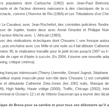
lms populaires dont Cartouche (1962) avec Jean-Paul Belmon
néaste et de l’acteur donnera naissance à des classiques de la c
ectacle, comme L’Homme de Rio (1964) et Les Tribulations d'un Chi
t Le Cavaleur, avec Jean Rochefort, des comédies policières Tendre
sse de Jupiter, toutes deux avec Annie Girardot et Philippe Noire
 acteur-fétiche avec L' Africain (1983).
e avec des réalisations éclectiques dont Chouans !, une fresque autou
 puis enchaîne avec Les Mille et une nuits où il fait débuter Catherin
ées 90, le réalisateur travaille pour le petit écran jusqu’à 1997 ou il 
e de cape et d'épée à succès. En 2004, il tourne une nouvelle ada
 poing, critique cinéma).
ting français intéressant (Thierry Lhermitte, Gérard Jugnot, Stéphane
eilleur espoir masculin pour son rôle dans Chouans !,) est complété
ne et débutante Catherine Zeta-Jones (les 1001 nuits, Masque de
9), High fidelity, Haute voltige (2000), Traffic, Chicago (2002),
Into
erminal et Ocean's 12 ) et de Vittorio Gassman qui a tourné des diza
ippe de Broca pour sa carrière et pour tous ces débutants qu’il a