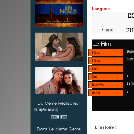
Langues
Français
Le Film
Dvisio
Editeur
Stand
Edition
Label
2
Zone
98 mi
Durée Film
2
Nb Dvd
Du Même Réalisateur
vipère au poing
L'histoire :
Dans Le Même Genre