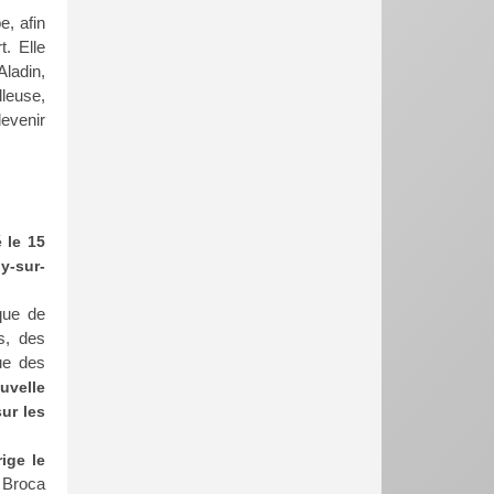
e, afin
t. Elle
Aladin,
leuse,
devenir
 le 15
y-sur-
ique de
s, des
ue des
uvelle
ur les
ige le
 Broca