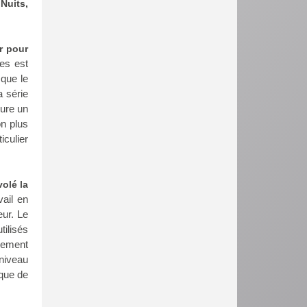
Nuits,
r pour
es est
 que le
a série
sure un
n plus
iculier
volé la
vail en
ur. Le
tilisés
alement
 niveau
èque de