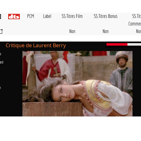
PCM
Label
SS.Titres Film
SS.Titres Bonus
SS.Ti
Commen
Non
Non
No
Critique de Laurent Berry
n
ard
n