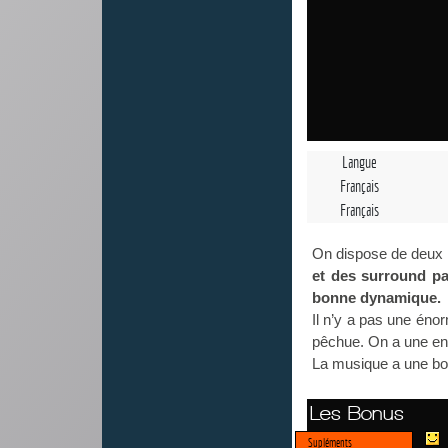
Langue
Français
Français
On dispose de deux b
et des surround pa
bonne dynamique.
Il n’y a pas une éno
pêchue. On a une en
La musique a une bo
Les Bonus
Supléments