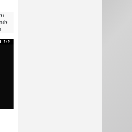
tres
taire
n