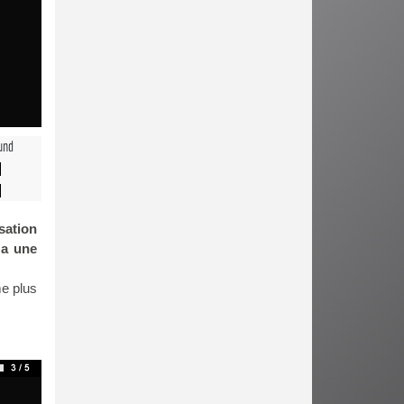
und
isation
 a une
me plus