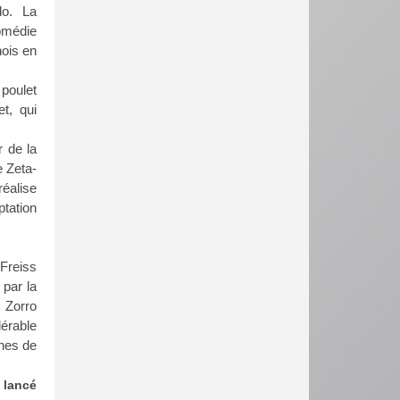
do. La
omédie
nois en
 poulet
t, qui
r de la
e Zeta-
réalise
ptation
 Freiss
 par la
 Zorro
lérable
ines de
 lancé