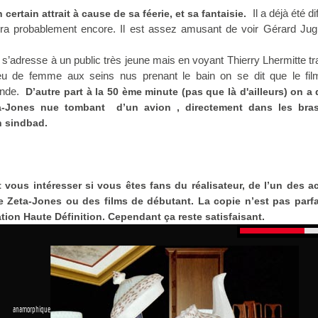
Il a déjà été di
certain attrait à cause de sa féerie, et sa fantaisie.
 sera probablement encore. Il est assez amusant de voir Gérard Jug
 s’adresse à un public très jeune mais en voyant Thierry Lhermitte t
u de femme aux seins nus prenant le bain on se dit que le fil
onde.
D’autre part à la 50 ème minute (pas que là d'ailleurs) on a 
a-Jones nue tombant d’un avion , directement dans les bra
n sindbad.
 vous intéresser si vous êtes fans du réalisateur, de l’un des ac
e Zeta-Jones ou des films de débutant. La copie n’est pas parfa
tion Haute Définition. Cependant ça reste satisfaisant.
 anamorphique