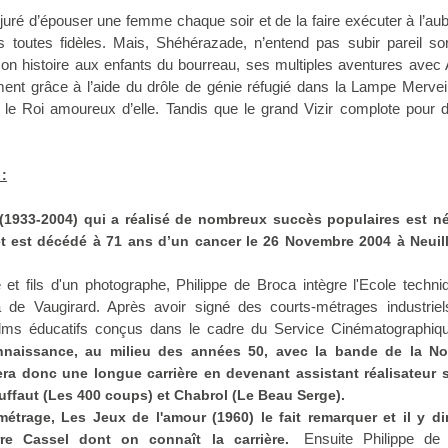
uré d’épouser une femme chaque soir et de la faire exécuter à l’aub
 toutes fidèles. Mais, Shéhérazade, n’entend pas subir pareil sor
on histoire aux enfants du bourreau, ses multiples aventures avec 
t grâce à l’aide du drôle de génie réfugié dans la Lampe Merveil
re le Roi amoureux d’elle. Tandis que le grand Vizir complote pour 
 :
(1933-2004) qui a réalisé de nombreux succès populaires est né
et est décédé à 71 ans d’un cancer le 26 Novembre 2004 à Neuill
tre et fils d'un photographe, Philippe de Broca intègre l'Ecole techn
 de Vaugirard. Après avoir signé des courts-métrages industriel
films éducatifs conçus dans le cadre du Service Cinématographiq
onnaissance, au milieu des années 50, avec la bande de la No
ra donc une longue carrière en devenant assistant réalisateur s
ruffaut (Les 400 coups) et Chabrol (Le Beau Serge).
étrage, Les Jeux de l'amour (1960) le fait remarquer et il y dir
Ensuite Philippe de
rre Cassel dont on connaît la carrière.