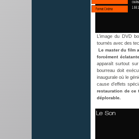
couleu
1.66:
Format Cinéma
L’image du DVD bon
tournés avec des tec
Le master du film 
forcément éclatante
apparaît surtout su
bourreau doit exéc
inaugurale où le gén
cause d’effets spéc
restauration de ce 
déplorable.
Le Son