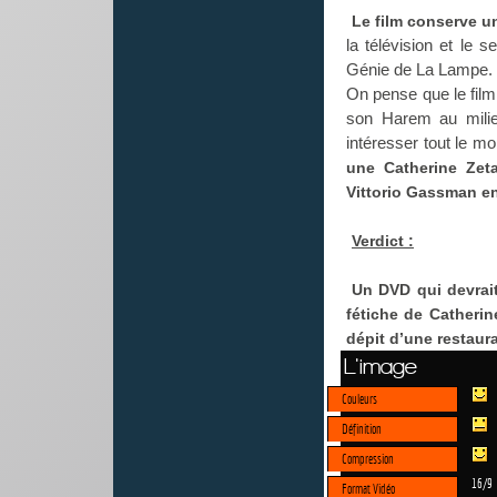
Le film conserve un 
la télévision et le
Génie de La Lampe.
On pense que le film
son Harem au milie
intéresser tout le m
une Catherine Zet
Vittorio Gassman e
Verdict :
Un DVD qui devrait
fétiche de Catherin
dépit d’une restaura
L'image
Couleurs
Définition
Compression
16/9
Format Vidéo