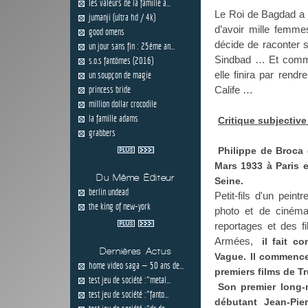
les valeurs de la famille a...
Le Roi de Bagdad a j
jumanji (ultra hd / 4k)
d’avoir mille femmes
good omens
décide de raconter s
un jour sans fin : 25ème an...
Sindbad … Et commen
s.o.s fantômes (2016)
elle finira par rend
un soupçon de magie
princess bride
Calife …
million dollar crocodile
la famille adams
Critique subjective
grabbers
Philippe de Broca 
Mars 1933 à Paris 
Du Même Éditeur
Seine.
berlin undead
Petit-fils d'un pein
the king of new-york
photo et de cinéma
reportages et des 
Armées,
il fait c
Dernières Actus
Vague. Il commence
home video saga — 50 ans de...
premiers films de T
test jeu de société :"metal...
Son premier long-m
test jeu de société :"fanto...
débutant Jean-Pie