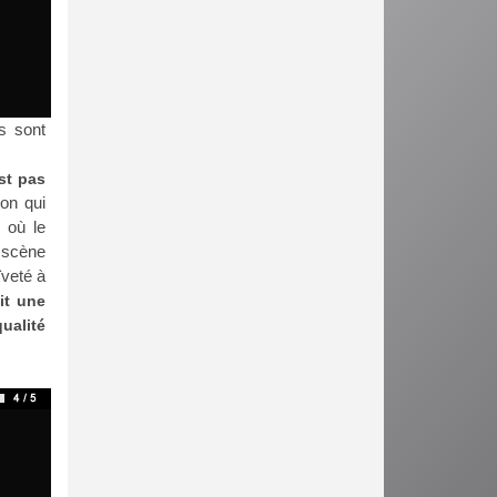
s sont
st pas
ion qui
 où le
 scène
ïveté à
it une
ualité