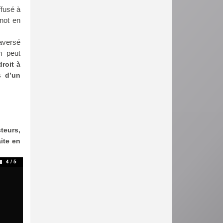
ffusé à
not en
raversé
m peut
droit à
s d’un
teurs,
ite en