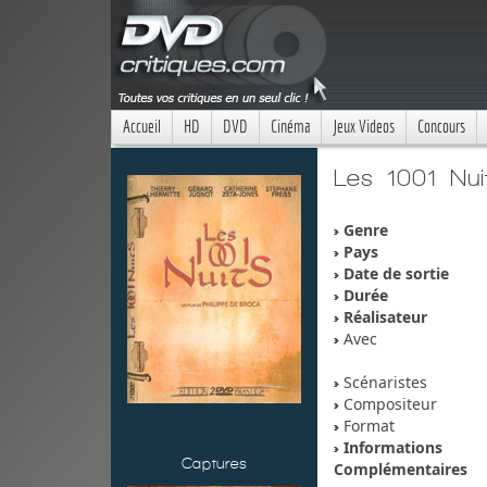
Accueil
HD
DVD
Cinéma
Jeux Videos
Concours
Les 1001 Nui
Genre
Pays
Date de sortie
Durée
Réalisateur
Avec
Scénaristes
Compositeur
Format
Informations
Captures
Complémentaires