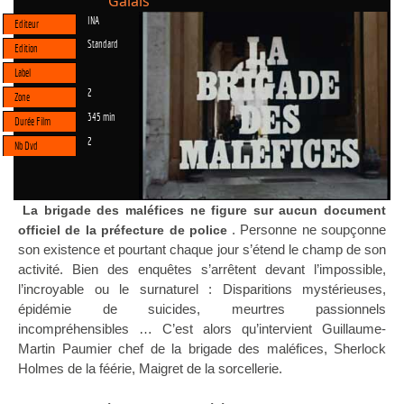
Galais
INA
Editeur
Standard
Edition
Label
2
Zone
345 min
Durée Film
2
Nb Dvd
La brigade des maléfices ne figure sur aucun document
. Personne ne soupçonne
officiel de la préfecture de police
son existence et pourtant chaque jour s’étend le champ de son
activité. Bien des enquêtes s’arrêtent devant l’impossible,
l’incroyable ou le surnaturel : Disparitions mystérieuses,
épidémie de suicides, meurtres passionnels
incompréhensibles … C’est alors qu’intervient Guillaume-
Martin Paumier chef de la brigade des maléfices, Sherlock
Holmes de la féérie, Maigret de la sorcellerie.