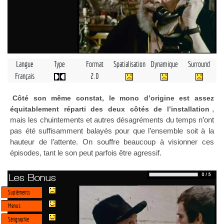
Langue
Type
Format
Spatialisation
Dynamique
Surround
Français
2.0
Côté son même constat, le mono d’origine est assez
,
équitablement réparti des deux côtés de l’installation
mais les chuintements et autres désagréments du temps n’ont
pas été suffisamment balayés pour que l’ensemble soit à la
hauteur de l’attente. On souffre beaucoup à visionner ces
épisodes, tant le son peut parfois être agressif.
Les Bonus
Supléments
Menus
Sérigraphie