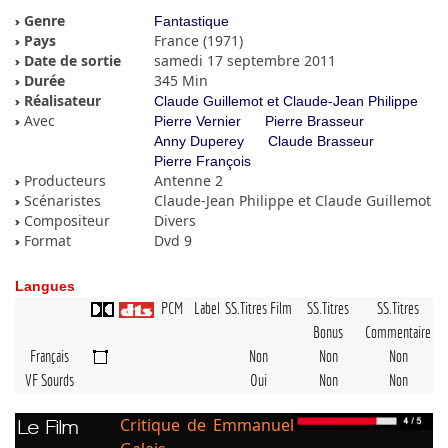
Genre
Fantastique
Pays
France (1971)
Date de sortie
samedi 17 septembre 2011
Durée
345 Min
Réalisateur
Claude Guillemot et Claude-Jean Philippe
Avec
Pierre Vernier
Pierre Brasseur
Anny Duperey
Claude Brasseur
Pierre François
Producteurs
Antenne 2
Scénaristes
Claude-Jean Philippe et Claude Guillemot
Compositeur
Divers
Format
Dvd 9
Langues
PCM
Label
SS.Titres Film
SS.Titres
SS.Titres
Bonus
Commentaire
Français
Non
Non
Non
VF Sourds
Oui
Non
Non
Critique de Emmanuel
Le Film