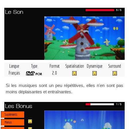
Le Son
Langue
Type
Format
Spatialisation
Dynamique
Surround
Français
2.0
Si les musiques sont un peu répétitives, elles n'en sont pas
moins déplaisantes et entraînantes.
Les Bonus
Supléments
Menus