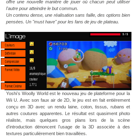
offre une nouvelle manière de jouer où chacun peut utiliser
l'autre pour atteindre le but commun.
Un contenu dense, une réalisation sans faille, des options bien
pensées. Un "must have" pour les fans de jeu de plateau.
L'image
Couleurs
Définition
Compression
16/9
Format Vidéo
anamorphique
couleur
1.77:1
Format Cinéma
Yoshi's Woolly World est le nouveau jeu de plateforme pour la
Wii U. Avec son faux air de 2D, le jeu est en fait entièrement
conçu en 3D avec un rendu laine, coton, tissus, rubans et
autres coutures apparentes. Le résultat est quasiment photo
réaliste, mais quelques gros plans lors de la scène
d'introduction dénoncent l'usage de la 3D associée à des
textures particulièrement bien travaillées.