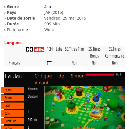
Genre
Jeu
Pays
JAP (2015)
Date de sortie
vendredi 29 mai 2015
Durée
999 Min
Plateforme
Wii U
Langues
PCM
Label
SS.Titres Film
SS.Titres
SS.Titres
Bonus
Commentaire
Français
Non
Non
Non
Critique de Simon
Le Jeu
Volant
Nintendo
Editeur
Standard
Edition
Label
2
Zone
999 min
Durée Film
1