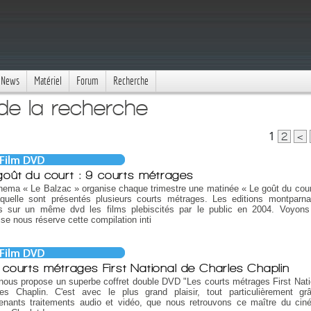
News
Matériel
Forum
Recherche
 de la recherche
1
2
<
goût du court : 9 courts métrages
nema « Le Balzac » organise chaque trimestre une matinée « Le goût du court
aquelle sont présentés plusieurs courts métrages. Les editions montparn
is sur un même dvd les films plebiscités par le public en 2004. Voyons
ise nous réserve cette compilation inti
 courts métrages First National de Charles Chaplin
ous propose un superbe coffret double DVD "Les courts métrages First Nati
les Chaplin. C'est avec le plus grand plaisir, tout particulièrement g
renants traitements audio et vidéo, que nous retrouvons ce maître du cin