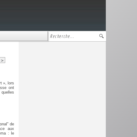
>
 », lors
asse ont
 quelles
onal" de
râce aux
éma : le