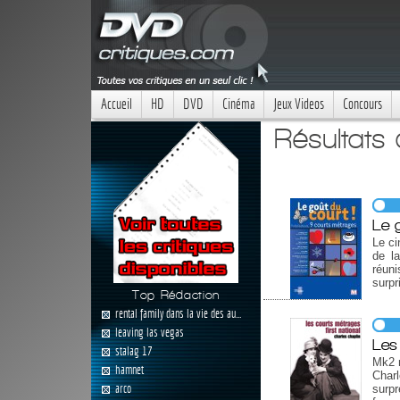
Accueil
HD
DVD
Cinéma
Jeux Videos
Concours
Résultats
Le 
Le ci
de l
réun
surpr
Top Rédaction
rental family dans la vie des au...
leaving las vegas
Les
stalag 17
Mk2 n
hamnet
Char
arco
surp