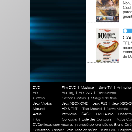
Non, 
C'est
paro
géant
Cou
TF1 V
moins
connu
de Da
DVD
Film DVD
|
Musique
|
Série TV
|
Animatio
HD
Blu-Ray
|
HD-DVD
|
Test Materiel
Cinéma
Section Cinéma
|
Musique de films
Jeux Vidéos
Jeux XBOX ONE
|
Jeux PS3
|
Jeux XBOX3
Matériel
HD & TNT
|
Test Materiel
|
News Materiel
Actus
Interviews
|
SACD
|
DVD Audio
|
Dossiers
Infos
Concours
|
Liste des Concours
|
Actus Co
DVDcritiques.com vous est proposé sur une idée de Bruno Orrú
Réalisation
Yannick Evain
Mise en scène
Bruno Orrú
Responsab