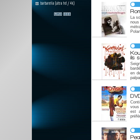
barbarella (ultra hd / 4k)
Rom
La so
nous 
métr
Polan
Kou
ils 
Seign
bardé
en d
palpa
DVD
Cont
vous
est 
préfé
Pea