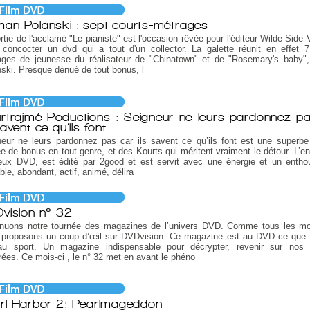
an Polanski : sept courts-métrages
rtie de l'acclamé "Le pianiste" est l'occasion rêvée pour l'éditeur Wilde Side
concocter un dvd qui a tout d'un collector. La galette réunit en effet 7
ages de jeunesse du réalisateur de "Chinatown" et de "Rosemary's baby
ski. Presque dénué de tout bonus, l
rtrajmé Poductions : Seigneur ne leurs pardonnez p
savent ce qu’ils font.
eur ne leurs pardonnez pas car ils savent ce qu’ils font est une superbe 
e de bonus en tout genre, et des Kourts qui méritent vraiment le détour. L’e
eux DVD, est édité par 2good et est servit avec une énergie et un enth
ble, abondant, actif, animé, délira
vision n° 32
inuons notre tournée des magazines de l’univers DVD. Comme tous les m
 proposons un coup d’œil sur DVDvision. Ce magazine est au DVD ce que 
au sport. Un magazine indispensable pour décrypter, revenir sur nos 
rées. Ce mois-ci , le n° 32 met en avant le phéno
rl Harbor 2: Pearlmageddon