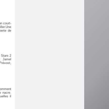
n court-
ller.Une
perte de
 Stars 2
: Jamel
Prévost,
 comment
e nacre.
elles il