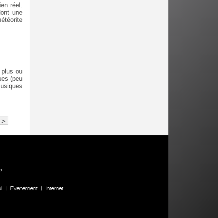
en réel.
dont une
étéorite
 plus ou
ues (peu
musiques
>
P
l
|
Evenement
|
Internet