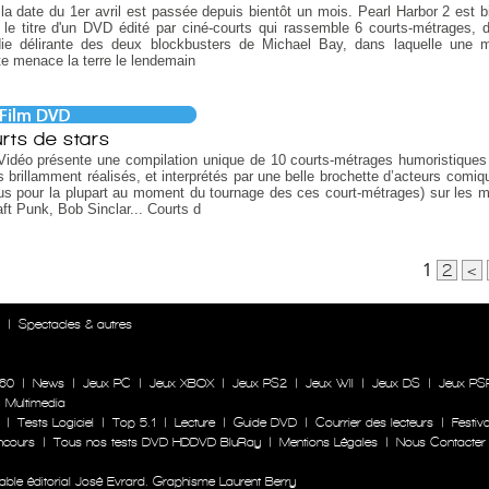
la date du 1er avril est passée depuis bientôt un mois. Pearl Harbor 2 est bi
 le titre d'un DVD édité par ciné-courts qui rassemble 6 courts-métrages, 
die délirante des deux blockbusters de Michael Bay, dans laquelle une m
e menace la terre le lendemain
rts de stars
idéo présente une compilation unique de 10 courts-métrages humoristiques
 brillamment réalisés, et interprétés par une belle brochette d’acteurs comiq
s pour la plupart au moment du tournage des ces court-métrages) sur les 
ft Punk, Bob Sinclar... Courts d
1
2
<
n
|
Spectacles & autres
60
|
News
|
Jeux PC
|
Jeux XBOX
|
Jeux PS2
|
Jeux WII
|
Jeux DS
|
Jeux PS
|
Multimedia
|
Tests Logiciel
|
Top 5.1
|
Lecture
|
Guide DVD
|
Courrier des lecteurs
|
Festiva
ncours
|
Tous nos tests DVD HDDVD BluRay
|
Mentions Légales
|
Nous Contacter
le éditorial José Evrard. Graphisme Laurent Berry