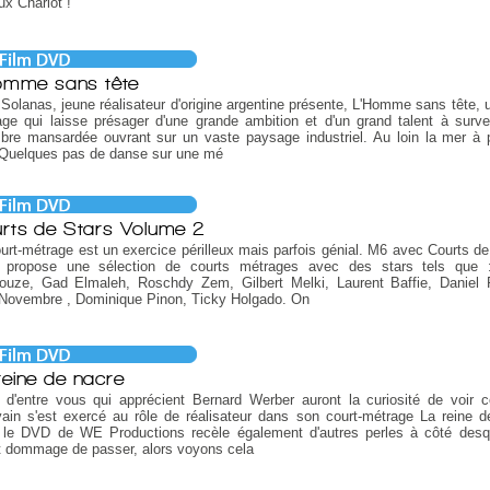
x Charlot !
omme sans tête
Solanas, jeune réalisateur d'origine argentine présente, L'Homme sans tête, u
ge qui laisse présager d'une grande ambition et d'un grand talent à survei
bre mansardée ouvrant sur un vaste paysage industriel. Au loin la mer à 
 Quelques pas de danse sur une mé
rts de Stars Volume 2
urt-métrage est un exercice périlleux mais parfois génial. M6 avec Courts de
 propose une sélection de courts métrages avec des stars tels que 
ouze, Gad Elmaleh, Roschdy Zem, Gilbert Melki, Laurent Baffie, Daniel 
Novembre , Dominique Pinon, Ticky Holgado. On
reine de nacre
 d'entre vous qui apprécient Bernard Werber auront la curiosité de voir
ivain s'est exercé au rôle de réalisateur dans son court-métrage La reine d
 le DVD de WE Productions recèle également d'autres perles à côté desqu
t dommage de passer, alors voyons cela