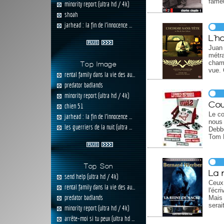
fameu
minority report (ultra hd / 4k)
shoah
jarhead : la fin de l'innocence ...
L'h
Juan 
métra
cham
Top Image
vue.
rental family dans la vie des au...
predator badlands
minority report (ultra hd / 4k)
Cou
chien 51
Le co
jarhead : la fin de l'innocence ...
nous
les guerriers de la nuit (ultra ...
Debb
Tom 
Top Son
La 
send help (ultra hd / 4k)
Ceux
rental family dans la vie des au...
l'écr
predator badlands
Mais
serai
minority report (ultra hd / 4k)
arrête-moi si tu peux (ultra hd ...