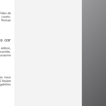
 Video de
 courts-
", Roman
as car
édition,
nsemble,
ousiasme
ois nous
L’équipe
galettes