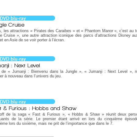
gle Cruise
, les attractions « Pirates des Caraibes » et « Phantom Manor », c’est au t
e Cruise », une autre attraction iconique des parcs d’attractions Disney au
et en Asie de se voir porter à l’écran.
anji : Next Level
e de « Jumanji : Bienvenu dans la Jungle », « Jumanji : Next Level », n
er à nouveau dans l’univers du jeu.
t & Furious : Hobbs and Shaw
-off de la saga « Fast & Furious », « Hobbs & Shaw » réunit deux per
uants de la série. Le premier étant arrivé en lors du cinquième épisod
ème lors du sixième, mais ne prit de l’importance que dans le 7.