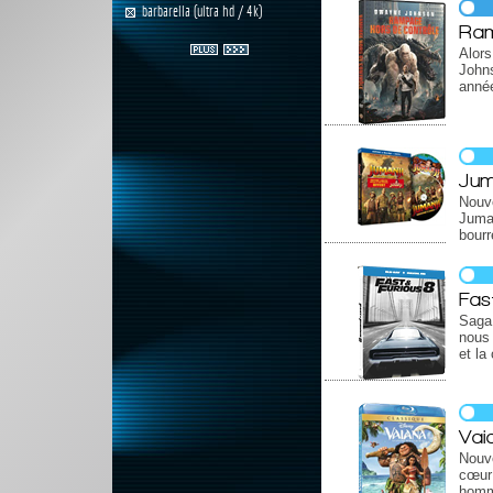
barbarella (ultra hd / 4k)
Ram
Alors
Johns
année
Jum
Nouv
Juman
bourr
Fas
Saga 
nous 
et la
Vai
Nouve
cœur
hom