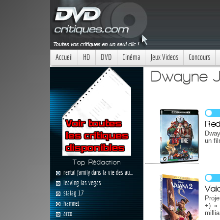
Accueil
HD
DVD
Cinéma
Jeux Videos
Concours
Dwayne Jo
Re
Dway
un fi
Top Rédaction
rental family dans la vie des au...
leaving las vegas
Vai
stalag 17
Proje
hamnet
+) « 
milli
arco