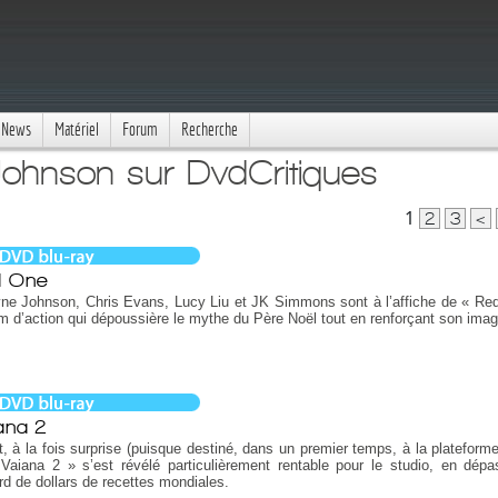
News
Matériel
Forum
Recherche
hnson sur DvdCritiques
1
2
3
<
d One
ne Johnson, Chris Evans, Lucy Liu et JK Simmons sont à l’affiche de « Re
lm d’action qui dépoussière le mythe du Père Noël tout en renforçant son imag
ana 2
t, à la fois surprise (puisque destiné, dans un premier temps, à la plateform
Vaiana 2 » s’est révélé particulièrement rentable pour le studio, en dépa
ard de dollars de recettes mondiales.