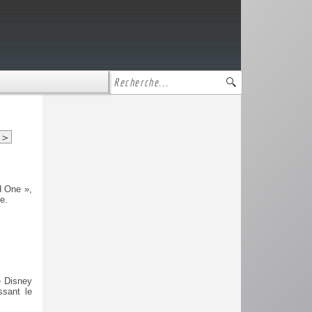
>
d One »,
e.
e Disney
ssant le