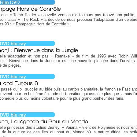
page Hors de Contrôle
 que « Tomb Raider » nouvelle version n’a toujours pas trouvé son public
on, alias « The Rock » a décidé de nous proposer l’adaptation d’un célèbr
s 90 : « Rampage : Hors de Contrôle »
anji : Bienvenue dans la Jungle
elle adaptation et non pas « Remake » du film de 1995 avec Robin Wil
ji : Bienvenue dans la Jungle » est une nouvelle plongée dans l’univers 
é de pièges.
t and Furious 8
passé du joli succès au bide puis au carton planétaire, la franchise Fast and
revient pour un huitième épisode de transition qui associe plus que jamais l'a
 comédie plus ou moins volontaire pour le plus grand bonheur des fans.
ana, La légende du Bout du Monde
lle princesse des studios Disney, « Vaiana » vient de Polynésie et nous ent
 de la culture de ces iles du bout du Monde où la nature dirige les act
mes.