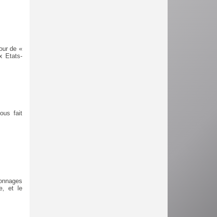
our de «
x Etats-
ous fait
sonnages
e, et le