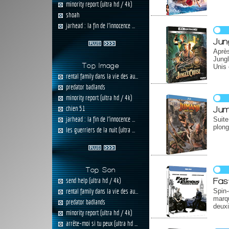
minority report (ultra hd / 4k)
shoah
jarhead : la fin de l'innocence ...
Jun
Après
Jungl
Top Image
Unis 
rental family dans la vie des au...
predator badlands
minority report (ultra hd / 4k)
chien 51
Jum
jarhead : la fin de l'innocence ...
Suit
plong
les guerriers de la nuit (ultra ...
Top Son
Fas
send help (ultra hd / 4k)
rental family dans la vie des au...
Spin
marq
predator badlands
deuxi
minority report (ultra hd / 4k)
arrête-moi si tu peux (ultra hd ...