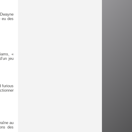
, Dwayne
e eu des
liams, «
d’un jeu
 furious
ctionner
raîne au
ions des