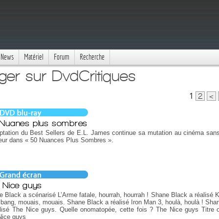
News
Matériel
Forum
Recherche
ger sur DvdCritiques
1
2
<
Nuanes plus sombres
ptation du Best Sellers de E.L. James continue sa mutation au cinéma san
eur dans « 50 Nuances Plus Sombres ».
 Nice guys
 Black a scénarisé L’Arme fatale, hourrah, hourrah ! Shane Black a réalisé K
bang, mouais, mouais. Shane Black a réalisé Iron Man 3, houlà, houlà ! Sha
lisé The Nice guys. Quelle onomatopée, cette fois ? The Nice guys Titre or
Nice guys