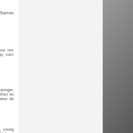
s Batman
.
 sur nos
y, voici
asinger.
Voici en
ateur de
e, young