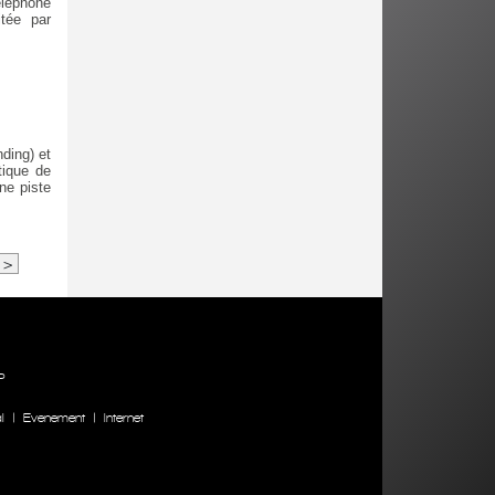
éléphone
itée par
ding) et
tique de
ne piste
>
P
l
|
Evenement
|
Internet