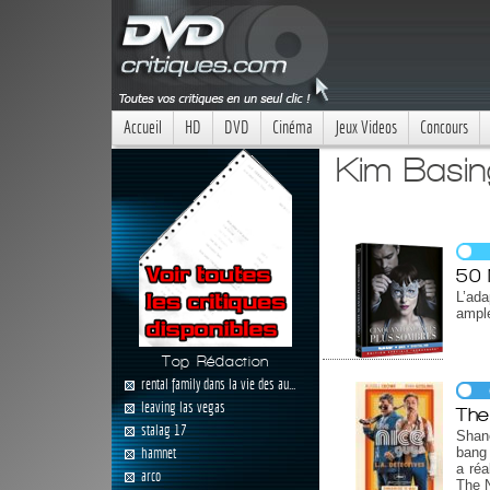
Accueil
HD
DVD
Cinéma
Jeux Videos
Concours
Kim Basin
50 
L’ada
ampl
Top Rédaction
rental family dans la vie des au...
leaving las vegas
The
stalag 17
Shane
hamnet
bang 
a réa
arco
The 