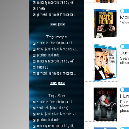
minority report (ultra hd / 4k)
shoah
jarhead : la fin de l'innocence ...
Mat
"Matc
Top Image
scarlet et l'éternité (ultra hd ...
rental family dans la vie des au...
Jam
predator badlands
Sean
minority report (ultra hd / 4k)
offic
chien 51
jarhead : la fin de l'innocence ...
Hun
Top Son
scarlet et l'éternité (ultra hd ...
Pour 
Montf
send help (ultra hd / 4k)
plusi
rental family dans la vie des au...
predator badlands
minority report (ultra hd / 4k)