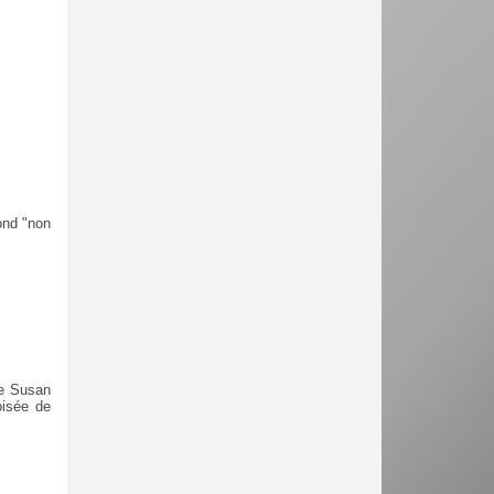
ond "non
ce Susan
oisée de