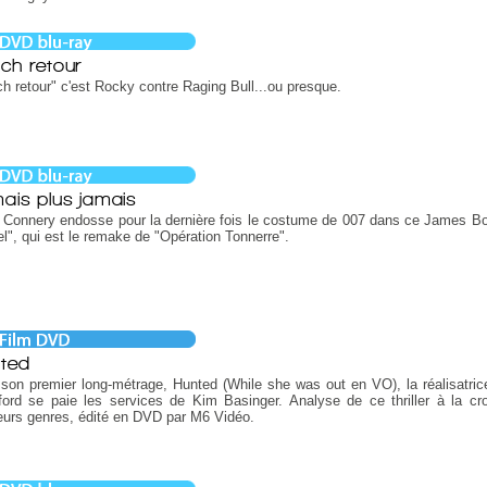
ch retour
h retour" c'est Rocky contre Raging Bull...ou presque.
ais plus jamais
 Connery endosse pour la dernière fois le costume de 007 dans ce James B
iel", qui est le remake de "Opération Tonnerre".
ted
son premier long-métrage, Hunted (While she was out en VO), la réalisatri
ord se paie les services de Kim Basinger. Analyse de ce thriller à la cr
eurs genres, édité en DVD par M6 Vidéo.