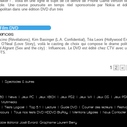
lker !". Voilà en une ligne le sujet de ce dérivé de Phone Game version t
able. Une course poursuite en temps réel sponsorisée par Nokia et éd
politan dans une édition DVD d'un trés
luences
cino (Révélations), Kim Basinger (L.A. Confidential), Téa Leoni (Hollywood En
O’Neal (Love Story), voilà le casting de choix qui compose le drame poli
l Algrant (Sex and the city) : Influences. Le DVD est édité chez CTV avec u
TS.
1
2
<
n
|
Spectacles & autres
60
|
News
|
Jeux PC
|
Jeux XBOX
|
Jeux PS2
|
Jeux WII
|
Jeux DS
|
Jeux PS
|
Multimedia
|
Tests Logiciel
|
Top 5.1
|
Lecture
|
Guide DVD
|
Courrier des lecteurs
|
Festiva
ncours
|
Tous nos tests DVD HDDVD BluRay
|
Mentions Légales
|
Nous Contacter
le éditorial José Evrard. Graphisme Laurent Berry