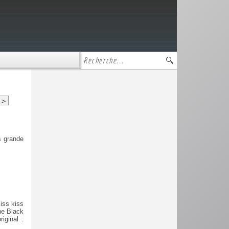
>
s grande
iss kiss
ne Black
iginal :