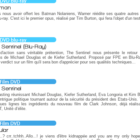
tman
 nous avoir offert les Batman Nolaniens, Warner réédite ses quatre autre
u-ray. C'est ici le premier opus, réalisé par Tim Burton, qui fera l'objet d'un test
 Sentinel (Blu-Ray)
d'action sans véritable prétention, The Sentinel nous présente le retour
ns de Michael Douglas et de Kiefer Sutherland. Proposé par FPE en Blu-Ra
 verdict sur un film qu'il sera bon d'apprécier pour ses qualités techniques...
 Sentinel
sting réunissant Michael Douglas, Kiefer Sutherland, Eva Longoria et Kim B
ntrigue politique tournant autour de la sécurité du président des Etats-Unis. 
ues lignes les ingrédients du nouveau film de Clark Johnson, déjà réalis
 Unité d’élite.
ular
...? crr..tchhh..Allo...! je viens d'être kidnappée and you are my only hop