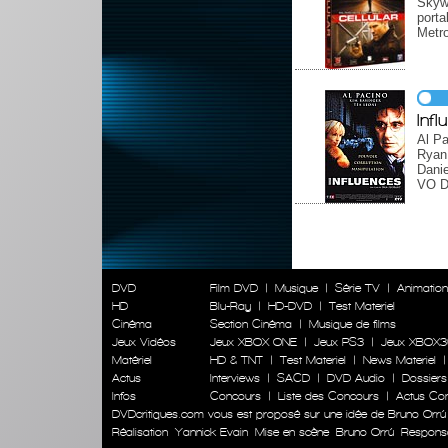
Skywa
port
Metro
Inf
Al Pa
Ryan 
Danie
VO D
DVD
Film DVD
|
Musique
|
Série TV
|
Animatio
HD
Blu-Ray
|
HD-DVD
|
Test Materiel
Cinéma
Section Cinéma
|
Musique de films
Jeux Vidéos
Jeux XBOX ONE
|
Jeux PS3
|
Jeux XBOX3
Matériel
HD & TNT
|
Test Materiel
|
News Materiel
Actus
Interviews
|
SACD
|
DVD Audio
|
Dossiers
Infos
Concours
|
Liste des Concours
|
Actus Co
DVDcritiques.com vous est proposé sur une idée de Bruno Orrú
Réalisation
Yannick Evain
Mise en scène
Bruno Orrú
Responsab