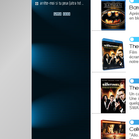
arrête-moi si tu peux (ultra hd ...
Ba
Après
en bl
The
Film 
écra
notre
The
Un ca
Une i
quelq
SWAT,
Cell
"Allo