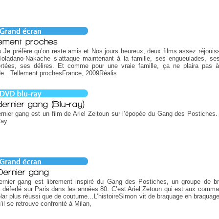
lement proches
 Je préfère qu’on reste amis et Nos jours heureux, deux films assez réjouiss
Toladano-Nakache s’attaque maintenant à la famille, ses engueulades, se
ortées, ses délires. Et comme pour une vraie famille, ça ne plaira pas à
e…Tellement prochesFrance, 2009Réalis
dernier gang (Blu-ray)
rnier gang est un film de Ariel Zeitoun sur l’épopée du Gang des Postiches. 
Ray
Dernier gang
ernier gang est librement inspiré du Gang des Postiches, un groupe de b
 déferlé sur Paris dans les années 80. C’est Ariel Zetoun qui est aux comm
lar plus réussi que de coutume…L’histoireSimon vit de braquage en braquage
’il se retrouve confronté à Milan,