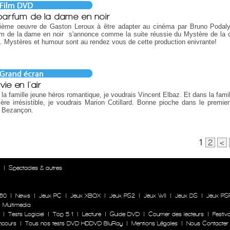
parfum de la dame en noir
ième oeuvre de Gaston Leroux à être adapter au cinéma par Bruno Podal
um de la dame en noir s'annonce comme la suite réussie du Mystère de la
. Mystères et humour sont au rendez vous de cette production enivrante!
ie en l'air
la famille jeune héros romantique, je voudrais Vincent Elbaz. Et dans la famil
ère irrésistible, je voudrais Marion Cotillard. Bonne pioche dans le premier
 Bezançon.
1
2
<
n
|
Spectacles & autres
60
|
News
|
Jeux PC
|
Jeux XBOX
|
Jeux PS2
|
Jeux WII
|
Jeux DS
|
Jeux PS
|
Multimedia
|
Tests Logiciel
|
Top 5.1
|
Lecture
|
Guide DVD
|
Courrier des lecteurs
|
Festiva
ncours
|
Tous nos tests DVD HDDVD BluRay
|
Mentions Légales
|
Nous Contacter