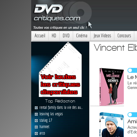
Accueil
HD
DVD
Cinéma
Jeux Videos
Concours
Vincent El
Le 
Le ré
Genre
Top Rédaction
rental family dans la vie des au...
leaving las vegas
stalag 17
Ami
hamnet
Acteu
d’Edo
arco