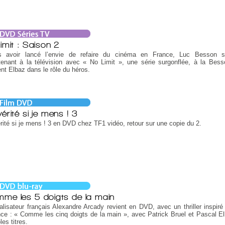
limit : Saison 2
s avoir lancé l’envie de refaire du cinéma en France, Luc Besson s’
tenant à la télévision avec « No Limit », une série surgonflée, à la Bes
nt Elbaz dans le rôle du héros.
érité si je mens ! 3
rité si je mens ! 3 en DVD chez TF1 vidéo, retour sur une copie du 2.
me les 5 doigts de la main
alisateur français Alexandre Arcady revient en DVD, avec un thriller inspir
ce : « Comme les cinq doigts de la main », avec Patrick Bruel et Pascal E
les titres.