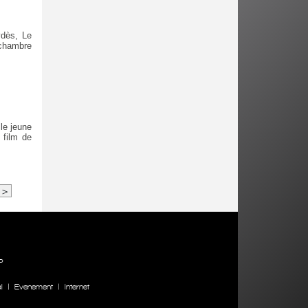
ydès, Le
 chambre
le jeune
 film de
>
P
l
|
Evenement
|
Internet