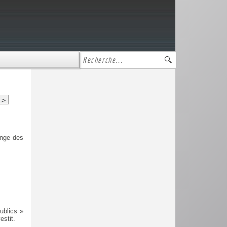
>
ange des
ublics »
estit.