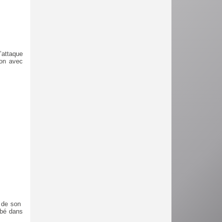
attaque
son avec
é de son
lbé dans