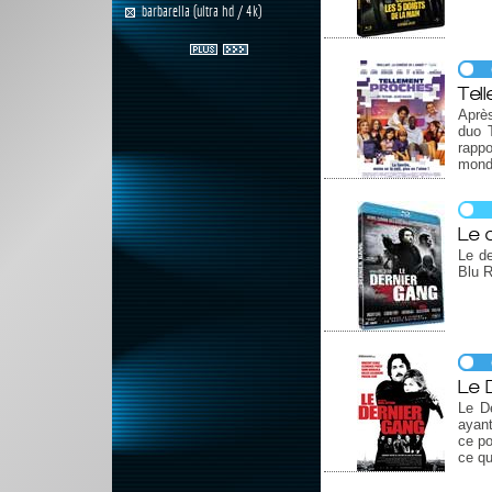
barbarella (ultra hd / 4k)
Tel
Après
duo 
rapp
mond
Le 
Le de
Blu 
Le 
Le D
ayant
ce po
ce qu