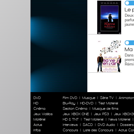
Le 
Deux
parf
jaune
Ma v
Dans 
premi
Rémi
DVD
Film DVD
|
Musique
|
Série TV
|
Animatio
HD
Blu-Ray
|
HD-DVD
|
Test Materiel
Cinéma
Section Cinéma
|
Musique de films
Jeux Vidéos
Jeux XBOX ONE
|
Jeux PS3
|
Jeux XBOX3
Matériel
HD & TNT
|
Test Materiel
|
News Materiel
Actus
Interviews
|
SACD
|
DVD Audio
|
Dossiers
Infos
Concours
|
Liste des Concours
|
Actus Co