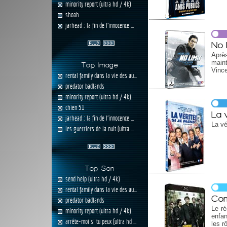
minority report (ultra hd / 4k)
shoah
jarhead : la fin de l'innocence ...
No 
Aprè
main
Top Image
Vince
rental family dans la vie des au...
predator badlands
minority report (ultra hd / 4k)
chien 51
La v
jarhead : la fin de l'innocence ...
La vé
les guerriers de la nuit (ultra ...
Top Son
send help (ultra hd / 4k)
rental family dans la vie des au...
Com
predator badlands
Le ré
minority report (ultra hd / 4k)
enfan
arrête-moi si tu peux (ultra hd ...
les rô