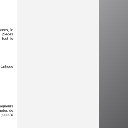
ants, le
s pièces
 tout le
Critique
raqueurs
andes de
 jusqu’à