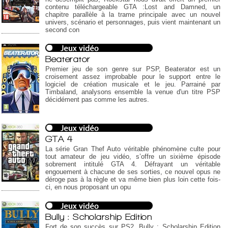
contenu téléchargeable GTA :Lost and Damned, un
chapitre parallèle à la trame principale avec un nouvel
univers, scénario et personnages, puis vient maintenant un
second con
Beaterator
Premier jeu de son genre sur PSP, Beaterator est un
croisement assez improbable pour le support entre le
logiciel de création musicale et le jeu. Parrainé par
Timbaland, analysons ensemble la venue d'un titre PSP
décidément pas comme les autres.
GTA 4
La série Gran Thef Auto véritable phénomène culte pour
tout amateur de jeu vidéo, s’offre un sixième épisode
sobrement intitulé GTA 4. Défrayant un véritable
engouement à chacune de ses sorties, ce nouvel opus ne
déroge pas à la règle et va même bien plus loin cette fois-
ci, en nous proposant un opu
Bully : Scholarship Edition
Fort de son succès sur PS2, Bully : Scholarship Edition