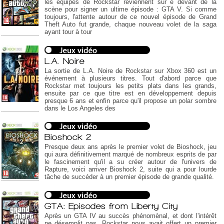
les équipes de Rockstar reviennent sur e devant de la
scène pour signer un ultime épisode : GTA V. Si comme
toujours, l'attente autour de ce nouvel épisode de Grand
Theft Auto fut grande, chaque nouveau volet de la saga
ayant tour à tour
L.A. Noire
La sortie de L.A. Noire de Rockstar sur Xbox 360 est un
événement à plusieurs titres. Tout d'abord parce que
Rockstar met toujours les petits plats dans les grands,
ensuite par ce que titre est en développement depuis
presque 6 ans et enfin parce qu'il propose un polar sombre
dans le Los Angeles des
Bioshock 2
Presque deux ans après le premier volet de Bioshock, jeu
qui aura définitivement marqué de nombreux esprits de par
le fascinement qu'il a su créer autour de l'univers de
Rapture, voici arriver Bioshock 2, suite qui a pour lourde
tâche de succéder à un premier épisode de grande qualité.
GTA: Episodes from Liberty City
Après un GTA IV au succès phénomènal, et dont l'intérêt
ne désemplit pas, Rockstar nous avait offert un premier