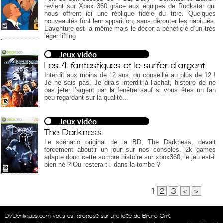
revient sur Xbox 360 grâce aux équipes de Rockstar qui
nous offrent ici une réplique fidèle du titre. Quelques
nouveautés font leur apparition, sans dérouter les habitués.
L’aventure est la même mais le décor a bénéficié d’un très
léger lifting
Les 4 fantastiques et le surfer d'argent
Interdit aux moins de 12 ans, ou conseillé au plus de 12 !
Je ne sais pas. Je dirais interdit à l’achat, histoire de ne
pas jeter l’argent par la fenêtre sauf si vous êtes un fan
peu regardant sur la qualité...
The Darkness
Le scénario original de la BD, The Darkness, devait
forcement aboutir un jour sur nos consoles. 2k games
adapte donc cette sombre histoire sur xbox360, le jeu est-il
bien né ? Ou restera-t-il dans la tombe ?
1
2
3
<
>
DVDcritiques.com vous est proposé sur une idée de Bruno Orrú