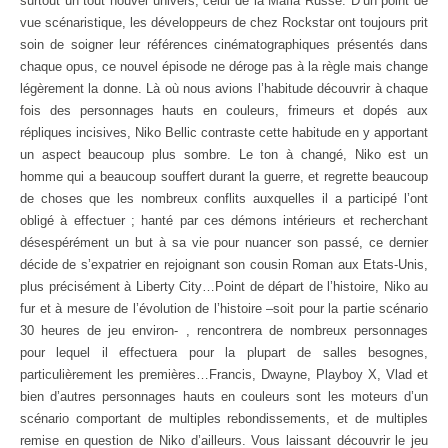
surtout un tout nouvel univers, celui de la Mafia Russe. D’un point de
vue scénaristique, les développeurs de chez Rockstar ont toujours prit
soin de soigner leur références cinématographiques présentés dans
chaque opus, ce nouvel épisode ne déroge pas à la règle mais change
légèrement la donne. Là où nous avions l’habitude découvrir à chaque
fois des personnages hauts en couleurs, frimeurs et dopés aux
répliques incisives, Niko Bellic contraste cette habitude en y apportant
un aspect beaucoup plus sombre. Le ton à changé, Niko est un
homme qui a beaucoup souffert durant la guerre, et regrette beaucoup
de choses que les nombreux conflits auxquelles il a participé l’ont
obligé à effectuer ; hanté par ces démons intérieurs et recherchant
désespérément un but à sa vie pour nuancer son passé, ce dernier
décide de s’expatrier en rejoignant son cousin Roman aux Etats-Unis,
plus précisément à Liberty City…Point de départ de l’histoire, Niko au
fur et à mesure de l’évolution de l’histoire –soit pour la partie scénario
30 heures de jeu environ- , rencontrera de nombreux personnages
pour lequel il effectuera pour la plupart de salles besognes,
particulièrement les premières…Francis, Dwayne, Playboy X, Vlad et
bien d’autres personnages hauts en couleurs sont les moteurs d’un
scénario comportant de multiples rebondissements, et de multiples
remise en question de Niko d’ailleurs. Vous laissant découvrir le jeu