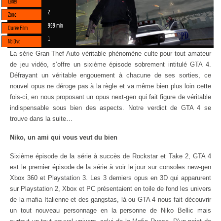
Label
2
Zone
999 min
Durée Film
1
Nb Dvd
La série Gran Thef Auto véritable phénomène culte pour tout amateur
de jeu vidéo, s’offre un sixième épisode sobrement intitulé GTA 4.
Défrayant un véritable engouement à chacune de ses sorties, ce
nouvel opus ne déroge pas à la règle et va même bien plus loin cette
fois-ci, en nous proposant un opus next-gen qui fait figure de véritable
indispensable sous bien des aspects. Notre verdict de GTA 4 se
trouve dans la suite…
Niko, un ami qui vous veut du bien
Sixième épisode de la série à succès de Rockstar et Take 2, GTA 4
est le premier épisode de la série à voir le jour sur consoles new-gen
Xbox 360 et Playstation 3. Les 3 derniers opus en 3D qui apparurent
sur Playstation 2, Xbox et PC présentaient en toile de fond les univers
de la mafia Italienne et des gangstas, là ou GTA 4 nous fait découvrir
un tout nouveau personnage en la personne de Niko Bellic mais