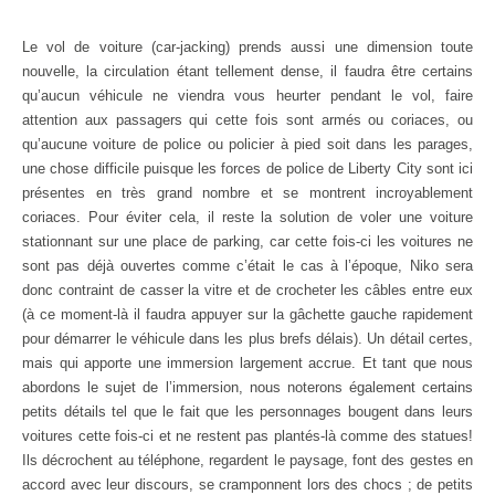
Le vol de voiture (car-jacking) prends aussi une dimension toute
nouvelle, la circulation étant tellement dense, il faudra être certains
qu’aucun véhicule ne viendra vous heurter pendant le vol, faire
attention aux passagers qui cette fois sont armés ou coriaces, ou
qu’aucune voiture de police ou policier à pied soit dans les parages,
une chose difficile puisque les forces de police de Liberty City sont ici
présentes en très grand nombre et se montrent incroyablement
coriaces. Pour éviter cela, il reste la solution de voler une voiture
stationnant sur une place de parking, car cette fois-ci les voitures ne
sont pas déjà ouvertes comme c’était le cas à l’époque, Niko sera
donc contraint de casser la vitre et de crocheter les câbles entre eux
(à ce moment-là il faudra appuyer sur la gâchette gauche rapidement
pour démarrer le véhicule dans les plus brefs délais). Un détail certes,
mais qui apporte une immersion largement accrue. Et tant que nous
abordons le sujet de l’immersion, nous noterons également certains
petits détails tel que le fait que les personnages bougent dans leurs
voitures cette fois-ci et ne restent pas plantés-là comme des statues!
Ils décrochent au téléphone, regardent le paysage, font des gestes en
accord avec leur discours, se cramponnent lors des chocs ; de petits