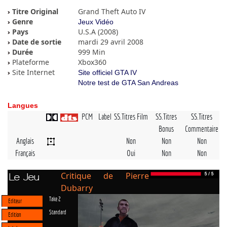
Titre Original
Grand Theft Auto IV
Genre
Jeux Vidéo
Pays
U.S.A (2008)
Date de sortie
mardi 29 avril 2008
Durée
999 Min
Plateforme
Xbox360
Site Internet
Site officiel GTA IV
Notre test de GTA San Andreas
Langues
PCM
Label
SS.Titres Film
SS.Titres
SS.Titres
Bonus
Commentaire
Anglais
Non
Non
Non
Français
Oui
Non
Non
Critique de Pierre
Le Jeu
Dubarry
Take 2
Editeur
Standard
Edition