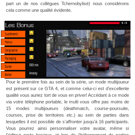
part un de nos collègues Tchernobylisé) nous considérons
cela comme une qualité évidente.
Les Bonus
Supléments
Menus
Sérigraphie
Packaging
999 min
Durée
Amaray
Boitier
Pour le première fois au sein de la série, un mode multijoueur
est présent sur ce GTA 4, et comme celui-ci est d'excellente
qualité vous auriez tort de vous en priver! Accédant à ce mode
via votre téléphone portable, le multi vous offre pas moins de
15 modes multijoueurs (deathmatch, course-poursuite,
courses, prise de territoires etc.) au sein de parties dans
lesquelles il est possible de s'affronter jusqu'à 16 participants.
Vous pourrez ainsi personnaliser votre avatar, même si
l'éditeur reste basique, et lors de l'hébergement de parties