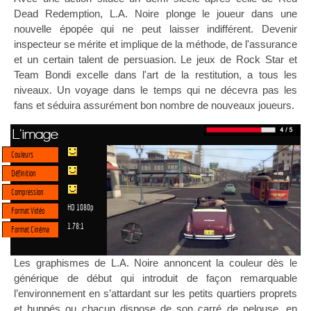
Dead Redemption, L.A. Noire plonge le joueur dans une
nouvelle épopée qui ne peut laisser indifférent. Devenir
inspecteur se mérite et implique de la méthode, de l'assurance
et un certain talent de persuasion. Le jeux de Rock Star et
Team Bondi excelle dans l'art de la restitution, a tous les
niveaux. Un voyage dans le temps qui ne décevra pas les
fans et séduira assurément bon nombre de nouveaux joueurs.
L'image
Couleurs
Définition
Compression
HD 1080p
Format Vidéo
1.78:1
Format Cinéma
Les graphismes de L.A. Noire annoncent la couleur dès le
générique de début qui introduit de façon remarquable
l’environnement en s’attardant sur les petits quartiers proprets
et huppés ou chacun dispose de son carré de pelouse, en