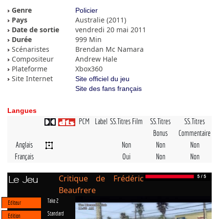
Genre
Policier
Pays
Australie (2011)
Date de sortie
vendredi 20 mai 2011
Durée
999 Min
Scénaristes
Brendan Mc Namara
Compositeur
Andrew Hale
Plateforme
Xbox360
Site Internet
Site officiel du jeu
Site des fans français
Langues
PCM
Label
SS.Titres Film
SS.Titres
SS.Titres
Bonus
Commentaire
Anglais
Non
Non
Non
Français
Oui
Non
Non
Critique de Frédéric
Le Jeu
Beaufrere
Take 2
Editeur
Standard
Edition