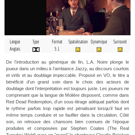
Langue
Type
Format
Spatialisation
Dynamique
Surround
Anglais
5.1
De l'introduction au générique de fin, L.A. Noire plonge le
joueur dans un milieu à l'ambiance Jazzy, au discours courtois
et virils et au doublage impeccable. Proposé en VO, le titre a
bénéficié d'un grand soin dans le choix des acteurs de
doublage dont l'interprétation est toujours juste. Les joueurs ne
comprenant que la langue de Molière disposent, comme dans
Red Dead Redemption, d'un sous-titrage adéquat parfois dont
le rythme parfois trop rapide est pénalisant lorsqu'il faut en
même temps conduire et se faufiler dans la circulation. Côté
son, on retrouve des chansons bien connues de l'époque
produites et composées par Stephen Coates (The Real
Tuesday Weld) avec en "guest" la chanteuse Claudia Brücken