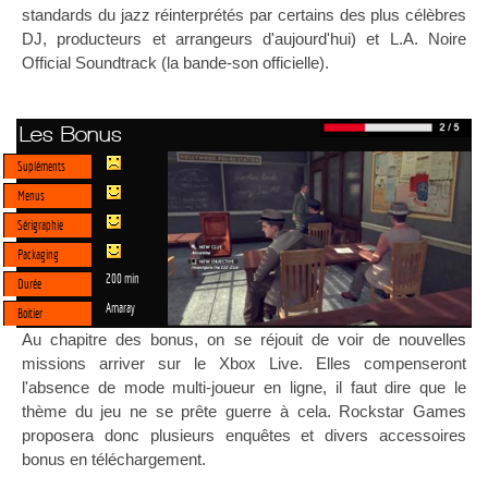
standards du jazz réinterprétés par certains des plus célèbres
DJ, producteurs et arrangeurs d'aujourd'hui) et L.A. Noire
Official Soundtrack (la bande-son officielle).
Les Bonus
Supléments
Menus
Sérigraphie
Packaging
200 min
Durée
Amaray
Boitier
Au chapitre des bonus, on se réjouit de voir de nouvelles
missions arriver sur le Xbox Live. Elles compenseront
l'absence de mode multi-joueur en ligne, il faut dire que le
thème du jeu ne se prête guerre à cela. Rockstar Games
proposera donc plusieurs enquêtes et divers accessoires
bonus en téléchargement.