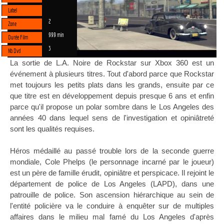
Label
2
Zone
999 min
Durée Film
3
Nb Dvd
La sortie de L.A. Noire de Rockstar sur Xbox 360 est un
événement à plusieurs titres. Tout d'abord parce que Rockstar
met toujours les petits plats dans les grands, ensuite par ce
que titre est en développement depuis presque 6 ans et enfin
parce qu'il propose un polar sombre dans le Los Angeles des
années 40 dans lequel sens de l'investigation et opiniâtreté
sont les qualités requises.
Héros médaillé au passé trouble lors de la seconde guerre
mondiale, Cole Phelps (le personnage incarné par le joueur)
est un père de famille érudit, opiniâtre et perspicace. Il rejoint le
département de police de Los Angeles (LAPD), dans une
patrouille de police. Son ascension hiérarchique au sein de
l'entité policière va le conduire à enquêter sur de multiples
affaires dans le milieu mal famé du Los Angeles d'après