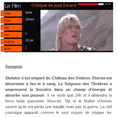
Critique de José Evrard
Le Film
Warner
Editeur
Standard
Edition
Label
2
Zone
101 min
Durée Film
1
Nb Dvd
Synopsis
Skeletor s'est emparé du Château des Ombres. Eternia est
désormais à feu et à sang. Le Seigneur des Ténèbres a
emprisonné la Sorcière dans un champ d'énergie et
absorbe son pouvoir
. Il ne reste que 24h et il détiendra la
force toute puissante. Musclor, Tila et le Maître d'Armes
savent qu'ils ont perdu une bataille mais pas la guerre. La clef
cosmique apparaît comme le seul moyen de stopper les