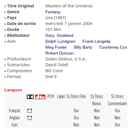
Titre Original
Masters of the Universe
Genre
Fantasy
Pays
Usa (1987)
Date de sortie
mercredi 7 janvier 2004
Durée
101 Min
Réalisateur
Gary Goddard
Avec
Dolph Lundgren
Frank Langella
Meg Foster
Billy Barty
Courteney Cox
Robert Duncan
Producteurs
Golan-Globus, U.S.A.
Scénaristes
David Odell
Compositeur
Bill Conti
Format
Dvd 9
Langues
PCM
Label
SS.Titres Film
SS.Titres
SS.Titres
Bonus
Commentaire
Français
Oui
Non
Oui
Anglais
Oui
Non
Non
Grec
Non
Non
Oui