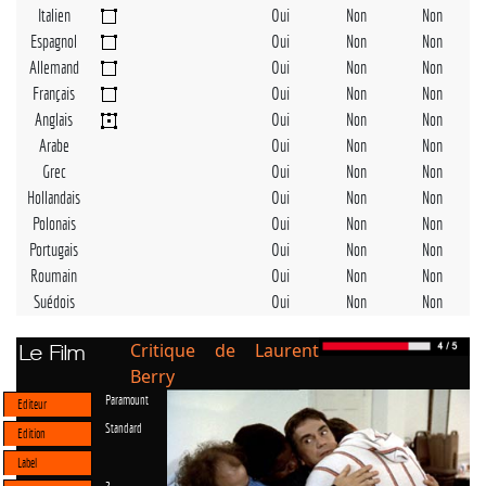
Italien
Oui
Non
Non
Espagnol
Oui
Non
Non
Allemand
Oui
Non
Non
Français
Oui
Non
Non
Anglais
Oui
Non
Non
Arabe
Oui
Non
Non
Grec
Oui
Non
Non
Hollandais
Oui
Non
Non
Polonais
Oui
Non
Non
Portugais
Oui
Non
Non
Roumain
Oui
Non
Non
Suédois
Oui
Non
Non
Critique de Laurent
Le Film
Berry
Paramount
Editeur
Standard
Edition
Label