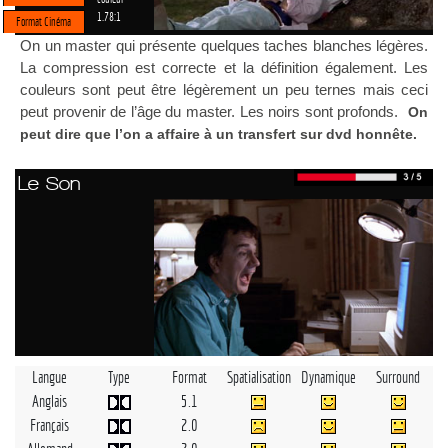
1.78:1
Format Cinéma
On un master qui présente quelques taches blanches légères.
La compression est correcte et la définition également. Les
couleurs sont peut être légèrement un peu ternes mais ceci
peut provenir de l’âge du master. Les noirs sont profonds.
On
peut dire que l’on a affaire à un transfert sur dvd honnête.
Le Son
Langue
Type
Format
Spatialisation
Dynamique
Surround
Anglais
5.1
Français
2.0