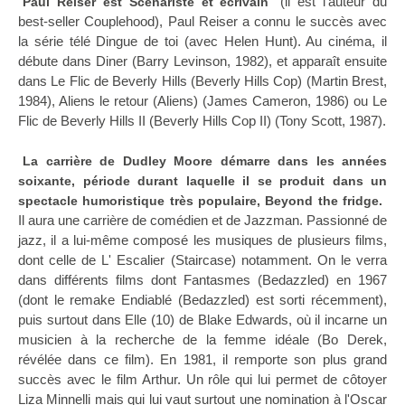
(il est l'auteur du
Paul Reiser est Scénariste et écrivain
best-seller Couplehood), Paul Reiser a connu le succès avec
la série télé Dingue de toi (avec Helen Hunt). Au cinéma, il
débute dans Diner (Barry Levinson, 1982), et apparaît ensuite
dans Le Flic de Beverly Hills (Beverly Hills Cop) (Martin Brest,
1984), Aliens le retour (Aliens) (James Cameron, 1986) ou Le
Flic de Beverly Hills II (Beverly Hills Cop II) (Tony Scott, 1987).
La carrière de Dudley Moore démarre dans les années
soixante, période durant laquelle il se produit dans un
spectacle humoristique très populaire, Beyond the fridge.
Il aura une carrière de comédien et de Jazzman. Passionné de
jazz, il a lui-même composé les musiques de plusieurs films,
dont celle de L' Escalier (Staircase) notamment. On le verra
dans différents films dont Fantasmes (Bedazzled) en 1967
(dont le remake Endiablé (Bedazzled) est sorti récemment),
puis surtout dans Elle (10) de Blake Edwards, où il incarne un
musicien à la recherche de la femme idéale (Bo Derek,
révélée dans ce film). En 1981, il remporte son plus grand
succès avec le film Arthur. Un rôle qui lui permet de côtoyer
Liza Minnelli mais qui lui vaut surtout une nomination à l'Oscar