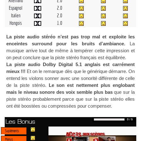
Allemand
2.0
Espagnol
2.0
Italien
2.0
Hongois
1.0
La piste audio stéréo n’est pas trop mal et exploite les
enceintes surround pour les bruits d’ambiance.
La
musique arrive tout de même à tempérer cette impression et
on peut conclure que la piste stéréo français est équilibrée.
La piste audio Dolby Digital 5.1 anglais est carrément
mieux !!!
Et on le remarque dès que le générique démarre. On
entend les violons sonner avec une sonorité différente de celle
de la piste stéréo.
Le son est nettement plus englobant
mais le niveau sonore des voix semble plus bas
que sur la
piste stéréo probablement parce que sur la piste stéréo elles
ont été boostées ou compressées pour compenser.
Les Bonus
Supléments
Menus