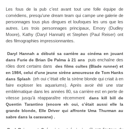
Les fous de la pub c’est avant tout une folle équipe de
comédiens, presqu’une dream team qui campe une galerie de
personnages tous plus dingues et loufoques les uns que les
autres. Les trois personnages principaux, Emory (Dudley
Moore), Kathy (Daryl Hannah) et Stephen (Paul Reiser) ont
des filmographies impressionnantes.
Daryl Hannah a débuté sa carrière au cinéma en jouant
puis enchaîne des
dans Furie de Brian De Palma à 21 ans
rôles dont certains dans
des films cultes (Blade runner) et
en 1984, celui d'une jeune sirène amoureuse de Tom Hanks
(eh oui c’était elle la sirène blonde qui criait à en
dans Splash
faire exploser les aquariums). Après avoir été une star
emblématique dans les années 80, sa carrière est en perte de
vitesse jusqu’à réapparaître récemment
dans kill bill de
Quentin Tarantino (encore eh oui, c’était aussi elle la
grande blonde, Elle Driver qui affronte Uma Thurman au
sabre dans la caravane) .