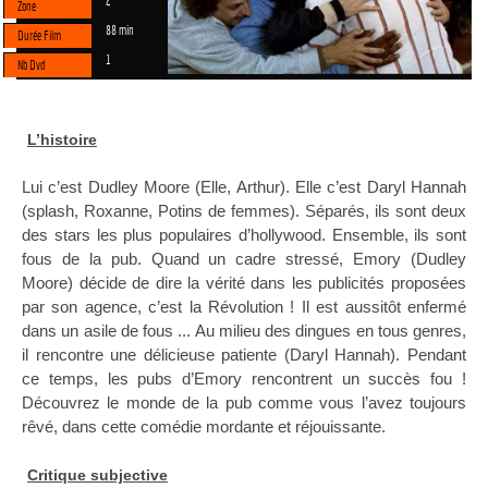
2
Zone
88 min
Durée Film
1
Nb Dvd
L’histoire
Lui c’est Dudley Moore (Elle, Arthur). Elle c’est Daryl Hannah
(splash, Roxanne, Potins de femmes). Séparés, ils sont deux
des stars les plus populaires d’hollywood. Ensemble, ils sont
fous de la pub. Quand un cadre stressé, Emory (Dudley
Moore) décide de dire la vérité dans les publicités proposées
par son agence, c’est la Révolution ! Il est aussitôt enfermé
dans un asile de fous ... Au milieu des dingues en tous genres,
il rencontre une délicieuse patiente (Daryl Hannah). Pendant
ce temps, les pubs d’Emory rencontrent un succès fou !
Découvrez le monde de la pub comme vous l’avez toujours
rêvé, dans cette comédie mordante et réjouissante.
Critique subjective