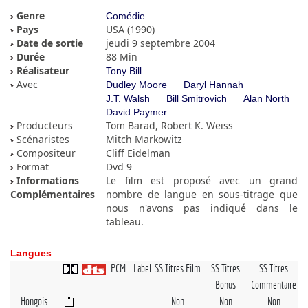
Genre
Comédie
Pays
USA (1990)
Date de sortie
jeudi 9 septembre 2004
Durée
88 Min
Réalisateur
Tony Bill
Avec
Dudley Moore
Daryl Hannah
J.T. Walsh
Bill Smitrovich
Alan North
David Paymer
Producteurs
Tom Barad, Robert K. Weiss
Scénaristes
Mitch Markowitz
Compositeur
Cliff Eidelman
Format
Dvd 9
Informations
Le film est proposé avec un grand
Complémentaires
nombre de langue en sous-titrage que
nous n'avons pas indiqué dans le
tableau.
Langues
PCM
Label
SS.Titres Film
SS.Titres
SS.Titres
Bonus
Commentaire
Hongois
Non
Non
Non