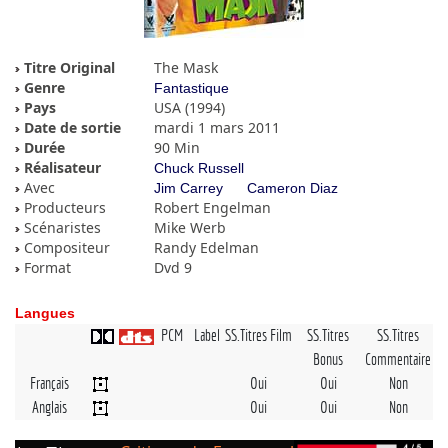
Titre Original
The Mask
Genre
Fantastique
Pays
USA (1994)
Date de sortie
mardi 1 mars 2011
Durée
90 Min
Réalisateur
Chuck Russell
Avec
Jim Carrey
Cameron Diaz
Producteurs
Robert Engelman
Scénaristes
Mike Werb
Compositeur
Randy Edelman
Format
Dvd 9
Langues
PCM
Label
SS.Titres Film
SS.Titres
SS.Titres
Bonus
Commentaire
Français
Oui
Oui
Non
Anglais
Oui
Oui
Non