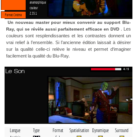
anamorphique
couleur
2.35:1
Format Cinéma
Un nouveau master pour mieux convenir au support Blu-
. Les
Ray, qui se révèle aussi parfaitement efficace en DVD
couleurs sont resplendissantes et les contrastes donnent un
vrai relief à l’ensemble. Si l’ancienne édition laissait à désirer
sur la qualité celle-ci relève le niveau et permet d‘imaginer
facilement la qualité du Blu-Ray.
Le Son
Langue
Type
Format
Spatialisation
Dynamique
Surround