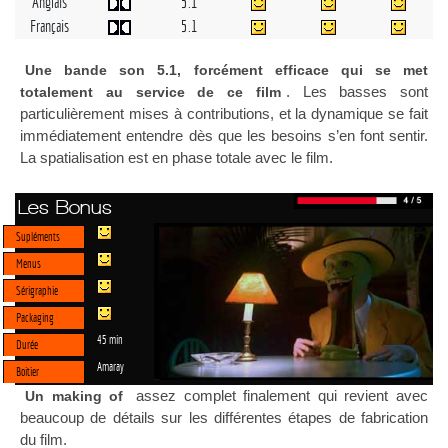
Anglais
5.1
Français
5.1
Une bande son 5.1, forcément efficace qui se met
. Les basses sont
totalement au service de ce film
particulièrement mises à contributions, et la dynamique se fait
immédiatement entendre dès que les besoins s’en font sentir.
La spatialisation est en phase totale avec le film.
Les Bonus
Supléments
Menus
Sérigraphie
Packaging
45 min
Durée
Amaray
Boitier
assez complet finalement qui revient avec
Un making of
beaucoup de détails sur les différentes étapes de fabrication
du film.