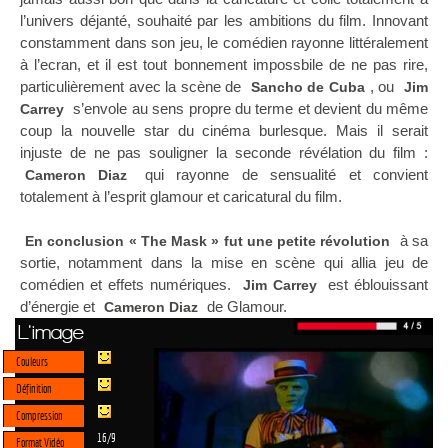
l’univers déjanté, souhaité par les ambitions du film. Innovant
constamment dans son jeu, le comédien rayonne littéralement
à l’ecran, et il est tout bonnement impossbile de ne pas rire,
particulièrement avec la scène de
, ou
Sancho de Cuba
Jim
s’envole au sens propre du terme et devient du même
Carrey
coup la nouvelle star du cinéma burlesque. Mais il serait
injuste de ne pas souligner la seconde révélation du film :
qui rayonne de sensualité et convient
Cameron Diaz
totalement à l’esprit glamour et caricatural du film.
à sa
En conclusion « The Mask » fut une petite révolution
sortie, notamment dans la mise en scène qui allia jeu de
comédien et effets numériques.
est éblouissant
Jim Carrey
d’énergie et
de Glamour.
Cameron Diaz
L'image
Couleurs
Définition
Compression
16/9
Format Vidéo