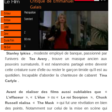
Critique de Emmanuel
Le Film
Galais
Metropolitan
Editeur
Standard
Edition
Label
2
Zone
90 min
Durée Film
1
Nb Dvd
, modeste employé de banque, passionné par
Stanley Ipkiss
l’univers de
, trouve un masque ancien aux
Tex Avery
pouvoirs surnaturels. Il est néanmoins partagé entre devenir
cette créature sure d’elle ou rester le garçon timide qu’il est au
quotidien. Incapable d’aborder la chanteuse de cabaret
Tina
.
Carlyle
«
Avant de réaliser des films aussi oubliables que
», «
» ou «
»,
L’effaceur
L’élue
Le roi Scorpion
Chuck
«
» qui fut une révélation en bien
Russell réalisa
The Mask
des points. Notamment sur celui de la mise en scène qui