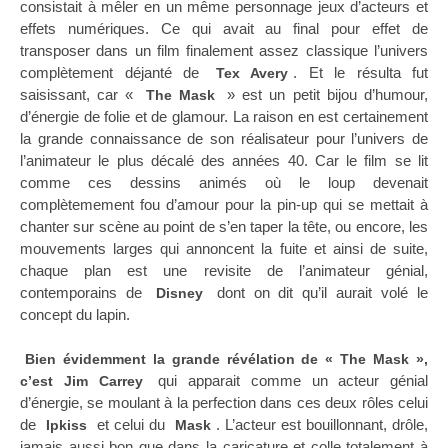
consistait à mêler en un même personnage jeux d’acteurs et
effets numériques. Ce qui avait au final pour effet de
transposer dans un film finalement assez classique l’univers
complètement déjanté de
. Et le résulta fut
Tex Avery
saisissant, car «
» est un petit bijou d’humour,
The Mask
d’énergie de folie et de glamour. La raison en est certainement
la grande connaissance de son réalisateur pour l’univers de
l’animateur le plus décalé des années 40. Car le film se lit
comme ces dessins animés où le loup devenait
complètemement fou d’amour pour la pin-up qui se mettait à
chanter sur scène au point de s’en taper la tête, ou encore, les
mouvements larges qui annoncent la fuite et ainsi de suite,
chaque plan est une revisite de l’animateur génial,
contemporains de
dont on dit qu’il aurait volé le
Disney
concept du lapin.
Bien évidemment la grande révélation de « The Mask »,
qui apparait comme un acteur génial
c’est Jim Carrey
d’énergie, se moulant à la perfection dans ces deux rôles celui
de
et celui du
. L’acteur est bouillonnant, drôle,
Ipkiss
Mask
jamais aussi bon que dans la caricature et colle totalement à