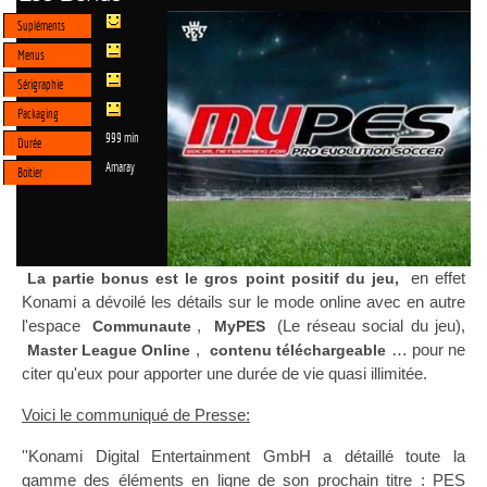
Supléments
Menus
Sérigraphie
Packaging
999 min
Durée
Amaray
Boitier
en effet
La partie bonus est le gros point positif du jeu,
Konami a dévoilé les détails sur le mode online avec en autre
l'espace
,
(Le réseau social du jeu),
Communaute
MyPES
,
… pour ne
Master League Online
contenu téléchargeable
citer qu'eux pour apporter une durée de vie quasi illimitée.
Voici le communiqué de Presse:
''Konami Digital Entertainment GmbH a détaillé toute la
gamme des éléments en ligne de son prochain titre : PES