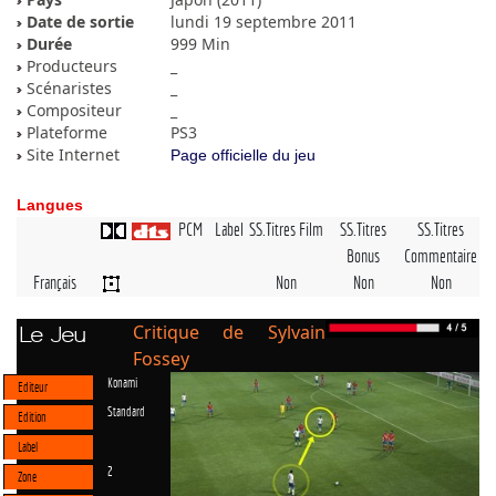
Date de sortie
lundi 19 septembre 2011
Durée
999 Min
Producteurs
_
Scénaristes
_
Compositeur
_
Plateforme
PS3
Site Internet
Page officielle du jeu
Langues
PCM
Label
SS.Titres Film
SS.Titres
SS.Titres
Bonus
Commentaire
Français
Non
Non
Non
Critique de Sylvain
Le Jeu
Fossey
Konami
Editeur
Standard
Edition
Label
2
Zone