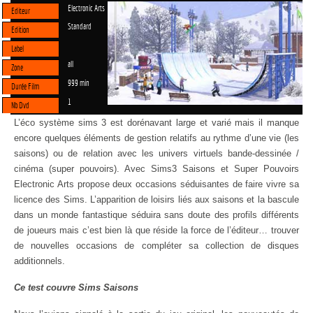
Electronic Arts
Editeur
Standard
Edition
Label
all
Zone
999 min
Durée Film
1
Nb Dvd
L’éco système sims 3 est dorénavant large et varié mais il manque
encore quelques éléments de gestion relatifs au rythme d’une vie (les
saisons) ou de relation avec les univers virtuels bande-dessinée /
cinéma (super pouvoirs). Avec Sims3 Saisons et Super Pouvoirs
Electronic Arts propose deux occasions séduisantes de faire vivre sa
licence des Sims. L’apparition de loisirs liés aux saisons et la bascule
dans un monde fantastique séduira sans doute des profils différents
de joueurs mais c’est bien là que réside la force de l’éditeur… trouver
de nouvelles occasions de compléter sa collection de disques
additionnels.
Ce test couvre Sims Saisons