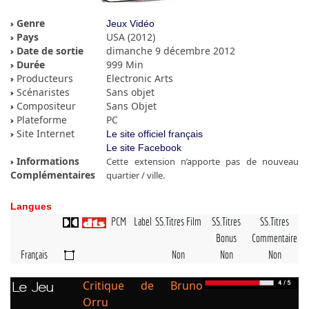
Genre
Jeux Vidéo
Pays
USA (2012)
Date de sortie
dimanche 9 décembre 2012
Durée
999 Min
Producteurs
Electronic Arts
Scénaristes
Sans objet
Compositeur
Sans Objet
Plateforme
PC
Site Internet
Le site officiel français
Le site Facebook
Informations
Cette extension n’apporte pas de nouveau
Complémentaires
quartier / ville.
Langues
PCM
Label
SS.Titres Film
SS.Titres
SS.Titres
Bonus
Commentaire
Français
Non
Non
Non
Critique de Bruno
Le Jeu
Orru