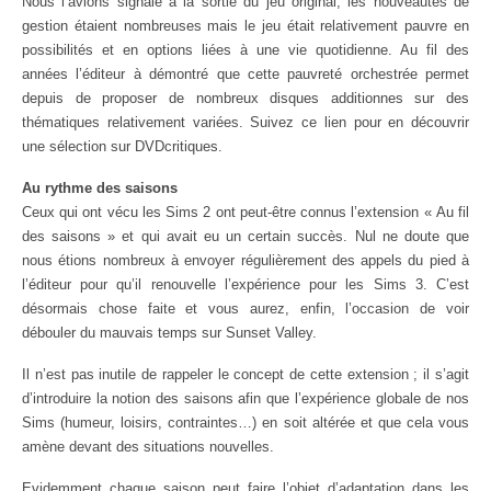
Nous l’avions signalé à la sortie du jeu original, les nouveautés de
gestion étaient nombreuses mais le jeu était relativement pauvre en
possibilités et en options liées à une vie quotidienne. Au fil des
années l’éditeur à démontré que cette pauvreté orchestrée permet
depuis de proposer de nombreux disques additionnes sur des
thématiques relativement variées. Suivez ce lien pour en découvrir
une sélection sur DVDcritiques.
Au rythme des saisons
Ceux qui ont vécu les Sims 2 ont peut-être connus l’extension « Au fil
des saisons » et qui avait eu un certain succès. Nul ne doute que
nous étions nombreux à envoyer régulièrement des appels du pied à
l’éditeur pour qu’il renouvelle l’expérience pour les Sims 3. C’est
désormais chose faite et vous aurez, enfin, l’occasion de voir
débouler du mauvais temps sur Sunset Valley.
Il n’est pas inutile de rappeler le concept de cette extension ; il s’agit
d’introduire la notion des saisons afin que l’expérience globale de nos
Sims (humeur, loisirs, contraintes…) en soit altérée et que cela vous
amène devant des situations nouvelles.
Evidemment chaque saison peut faire l’objet d’adaptation dans les