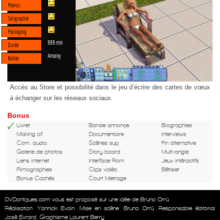
Menus
Sérigraphie
Packaging
999 min
Durée
Amaray
Boitier
Accès au Store et possibilité dans le jeu d’écrire des cartes de vœux
à échanger sur les réseaux sociaux.
Bonus
Livret
Bande annonce
Biographies
Making of
Documentaire
Interviews
Com. audio
Scènes sup
Fin alternative
Galerie de photos
Story board
Multi-angle
Liens internet
Interface Rom
Jeux intéractifs
Filmographies
Clips vidéo
Bêtisier
Bonus Cachés
Court Metrage
DVDcritiques.com vous est proposé sur une idée de Bruno Orrú
Réalisation
Yannick Evain
Mise en scène
Bruno Orrú
Responsable éditorial
José Evrard. Graphisme Laurent Berry