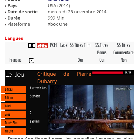
Pays
USA (2014)
Date de sortie
mercredi 26 novembre 2014
Durée
999 Min
Plateforme
Xbox One
Langues
PCM
Label
SS.Titres Film
SS.Titres
SS.Titres
Bonus
Commentaire
Français
Oui
Oui
Non
Critique de Pierre
Le Jeu
Dubarry
Electronic Arts
Editeur
Standard
Edition
Label
2
Zone
999 min
Durée Film
1
Nb Dvd
Dragon Age figurait parmi les nouvelles licences les plus