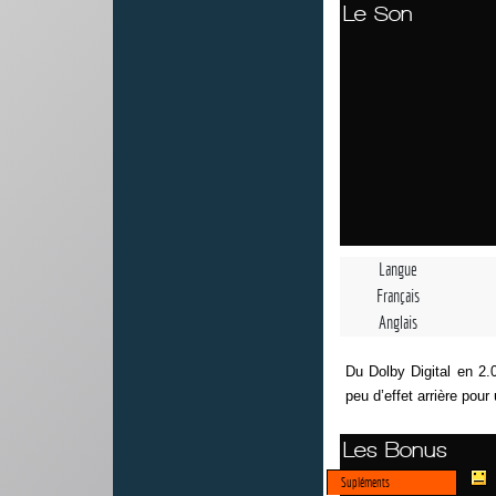
Le Son
Langue
Français
Anglais
Du Dolby Digital en 2.0
peu d’effet arrière pou
Les Bonus
Supléments