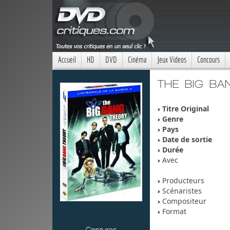
Accueil
HD
DVD
Cinéma
Jeux Videos
Concours
THE BIG BA
Titre Original
Genre
Pays
Date de sortie
Durée
Avec
Producteurs
Scénaristes
Compositeur
Format
Captures