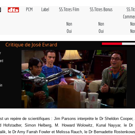
PCM
Label
SS.Titres Film
SS.Titres Bonus
SS.Ti
Commen
Non
Non
No
Oui
Oui
No
Critique de José Evrard
r
ard
in
t un repère de scientifiques : Jim Parsons interprète le Dr Sheldon Cooper,
rd Hofstadter, Simon Helberg, M. Howard Wolowitz, Kunal Nayyar, le Dr
alik, le Dr Amy Farrah Fowler et Melissa Rauch, le Dr Bernadette Rostenkows