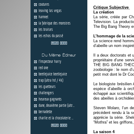
coutures
Critique Subjective
leaving las vegas
La création
hamnet
La série, créée par Ch
Television. La product
la fabrique des monstres
The Big Bang Theory e
les braises
les echos du passé
L’hommage de la sci
La science rend hommag
d’abeille un nom inspir
Du Même Éditeur
Il a deux doctorats et 
propriétaire d’une ser
l'inspecteur harry
THE BIG BANG THEORY, 
red one
zoobiologie : le nom d’
beetlejuice beetlejuice
petit mot dont le Dr Coo
trap (ultra hd / 4k)
Le biologiste brésilie
les guetteurs
espèce d’abeille à orc
challengers
échappé aux scientifiq
des abeilles à orchidée
heureux gagnants
dune, deuxième partie (ultr...
Steven Molaro, l’un d
bernadette
précédent rendu à la s
apprécie la série. Shel
charlie et la chocolaterie ...
“Mothra” et les griffons
La saison 4