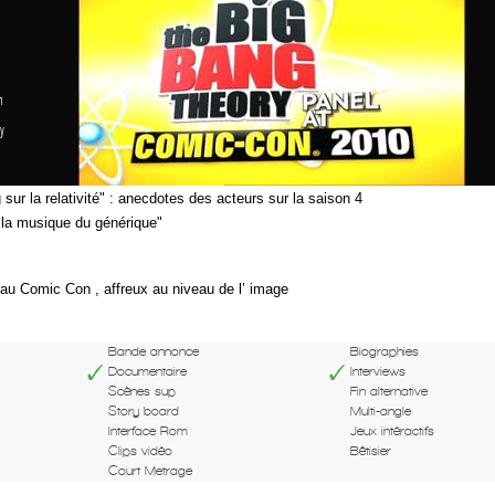
n
y
sur la relativité" : anecdotes des acteurs sur la saison 4
 la musique du générique"
u Comic Con , affreux au niveau de l’ image
Bande annonce
Biographies
Documentaire
Interviews
Scènes sup
Fin alternative
Story board
Multi-angle
Interface Rom
Jeux intéractifs
Clips vidéo
Bêtisier
Court Metrage