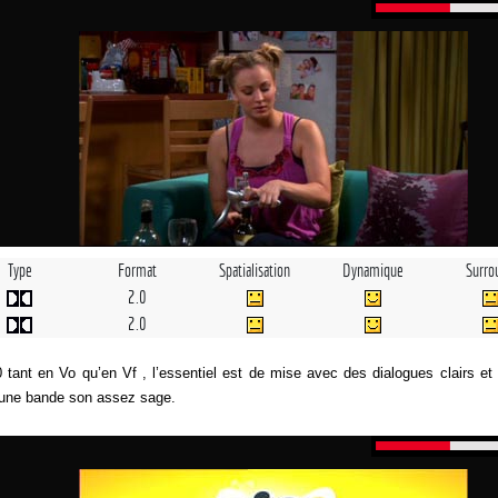
Type
Format
Spatialisation
Dynamique
Surro
2.0
2.0
 tant en Vo qu’en Vf , l’essentiel est de mise avec des dialogues clairs et 
r une bande son assez sage.