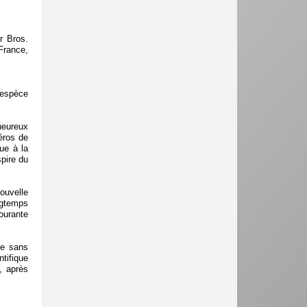
r Bros.
France,
 espèce
’heureux
éros de
ue à la
spire du
ouvelle
ngtemps
ourante
!
ge sans
tifique
, après