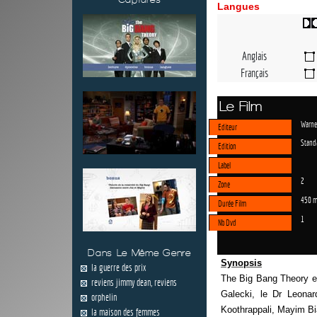
Langues
Anglais
Français
Le Film
Warne
Editeur
Stand
Edition
Label
2
Zone
450 m
Durée Film
1
Nb Dvd
Dans Le Même Genre
Synopsis
la guerre des prix
The Big Bang Theory es
reviens jimmy dean, reviens
Galecki, le Dr Leona
orphelin
Koothrappali, Mayim Bi
la maison des femmes