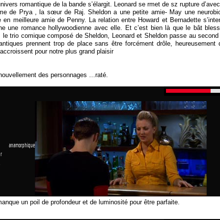
univers romantique de la bande s’élargit. Leonard se rmet de sz rupture d’av
me de Prya , la sœur de Raj. Sheldon a une petite amie- May une neurobio
 en meilleure amie de Penny. La relation entre Howard et Bernadette s’intens
ne une romance hollywoodienne avec elle. Et c’est bien là que le bât bles
, le trio comique composé de Sheldon, Leonard et Sheldon passe au second 
mantiques prennent trop de place sans être forcément drôle, heureusement 
ccroissent pour notre plus grand plaisir
enouvellement des personnages …raté.
 anamorphique
r
1
manque un poil de profondeur et de luminosité pour être parfaite.