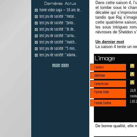
Dans cette saison 4, l’
Dernières Actus
et tombe sous le char
home video saga — 50 ans de...
décalée qui s’improvise
test jeu de société :"metal...
tandis que Raj s’imagi
cette quatrième saison
test jeu de société :"fanto...
les sous intrigues ro
test jeu de société :"dc de...
névroses de Sheldon s’a
test jeu de société :"carnu...
test jeu de société :"match...
Un dernier mot
La saison 4 tente un r
test jeu de société :"5 min...
test jeu de société :"adama...
L'image
Couleurs
Définition
Compression
16/9
Format Vidéo
couleu
1.85:
Format Cinéma
De bonne qualité, elle 