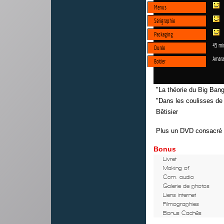
Menus
Sérigraphie
Packaging
45 mi
Durée
Amara
Boitier
"La théorie du Big Bang 
"Dans les coulisses de
Bêtisier
Plus un DVD consacré a
Bonus
Livret
Making of
Com. audio
Galerie de photos
Liens internet
Filmographies
Bonus Cachés