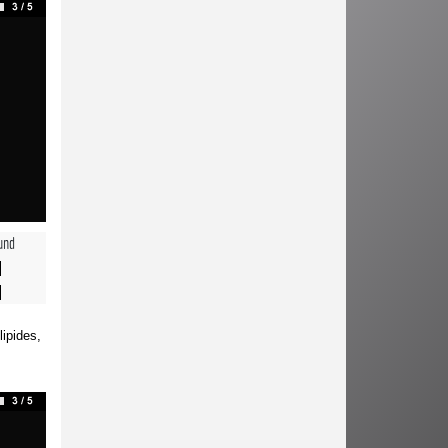
und
lipides,