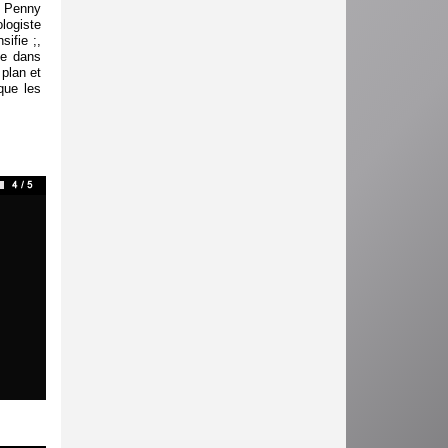
ec Penny
logiste
ifie ;,
se dans
plan et
que les