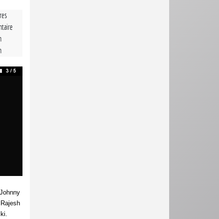
tres
taire
n
n
 Johnny
 Rajesh
ki.