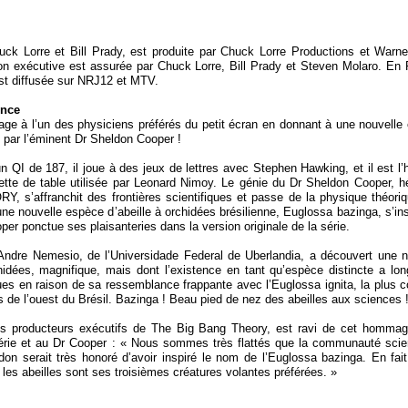
uck Lorre et Bill Prady, est produite par Chuck Lorre Productions et Warne
ion exécutive est assurée par Chuck Lorre, Bill Prady et Steven Molaro. En 
st diffusée sur NRJ12 et MTV.
ence
e à l’un des physiciens préférés du petit écran en donnant à une nouvelle
é par l’éminent Dr Sheldon Cooper !
un QI de 187, il joue à des jeux de lettres avec Stephen Hawking, et il est l
viette de table utilisée par Leonard Nimoy. Le génie du Dr Sheldon Cooper, h
s’affranchit des frontières scientifiques et passe de la physique théoriq
une nouvelle espèce d’abeille à orchidées brésilienne, Euglossa bazinga, s’in
per ponctue ses plaisanteries dans la version originale de la série.
n Andre Nemesio, de l’Universidade Federal de Uberlandia, a découvert une n
hidées, magnifique, mais dont l’existence en tant qu’espèce distincte a lo
ues en raison de sa ressemblance frappante avec l’Euglossa ignita, la plus c
s de l’ouest du Brésil. Bazinga ! Beau pied de nez des abeilles aux sciences 
es producteurs exécutifs de The Big Bang Theory, est ravi de cet homma
érie et au Dr Cooper : « Nous sommes très flattés que la communauté scien
don serait très honoré d’avoir inspiré le nom de l’Euglossa bazinga. En fait
, les abeilles sont ses troisièmes créatures volantes préférées. »