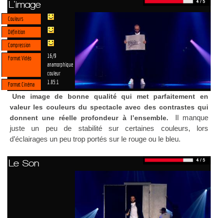
L'image
Couleurs
Définition
Compression
16/9
Format Vidéo
anamorphique
couleur
1.85:1
Format Cinéma
Une image de bonne qualité qui met parfaitement en
valeur les couleurs du spectacle avec des contrastes qui
Il manque
donnent une réelle profondeur à l’ensemble.
juste un peu de stabilité sur certaines couleurs, lors
d’éclairages un peu trop portés sur le rouge ou le bleu.
Le Son