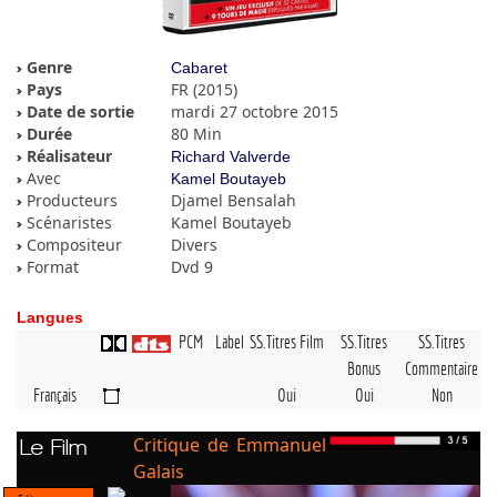
Genre
Cabaret
Pays
FR (2015)
Date de sortie
mardi 27 octobre 2015
Durée
80 Min
Réalisateur
Richard Valverde
Avec
Kamel Boutayeb
Producteurs
Djamel Bensalah
Scénaristes
Kamel Boutayeb
Compositeur
Divers
Format
Dvd 9
Langues
PCM
Label
SS.Titres Film
SS.Titres
SS.Titres
Bonus
Commentaire
Français
Oui
Oui
Non
Critique de Emmanuel
Le Film
Galais