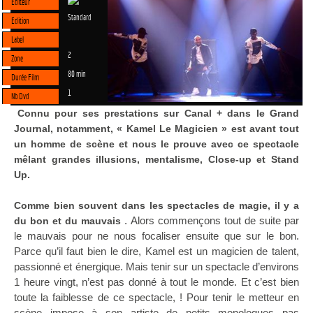
Editeur
Standard
Edition
Label
2
Zone
80 min
Durée Film
1
Nb Dvd
Connu pour ses prestations sur Canal + dans le Grand
Journal, notamment, « Kamel Le Magicien » est avant tout
un homme de scène et nous le prouve avec ce spectacle
mêlant grandes illusions, mentalisme, Close-up et Stand
Up.
Comme bien souvent dans les spectacles de magie, il y a
. Alors commençons tout de suite par
du bon et du mauvais
le mauvais pour ne nous focaliser ensuite que sur le bon.
Parce qu’il faut bien le dire, Kamel est un magicien de talent,
passionné et énergique. Mais tenir sur un spectacle d’environs
1 heure vingt, n’est pas donné à tout le monde. Et c’est bien
toute la faiblesse de ce spectacle, ! Pour tenir le metteur en
scène impose à son artiste de petits monologues pas