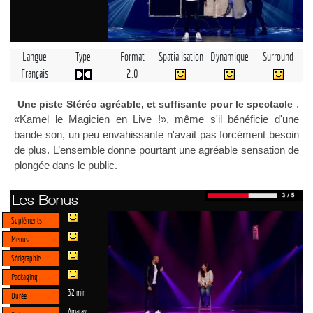
Langue
Type
Format
Spatialisation
Dynamique
Surround
Français
2.0
.
Une piste Stéréo agréable, et suffisante pour le spectacle
«Kamel le Magicien en Live !», même s'il bénéficie d'une
bande son, un peu envahissante n'avait pas forcément besoin
de plus. L’ensemble donne pourtant une agréable sensation de
plongée dans le public.
Les Bonus
Supléments
Menus
Sérigraphie
Packaging
32 min
Durée
Amaray