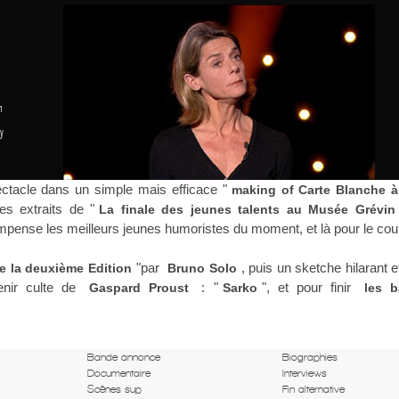
n
y
tacle dans un simple mais efficace "
making of Carte Blanche 
les extraits de "
La finale des jeunes talents au Musée Grévin
mpense les meilleurs jeunes humoristes du moment, et là pour le coup
"par
, puis un sketche hilarant e
e la deuxième Edition
Bruno Solo
enir culte de
: "
", et pour finir
Gaspard Proust
Sarko
les 
Bande annonce
Biographies
Documentaire
Interviews
Scènes sup
Fin alternative