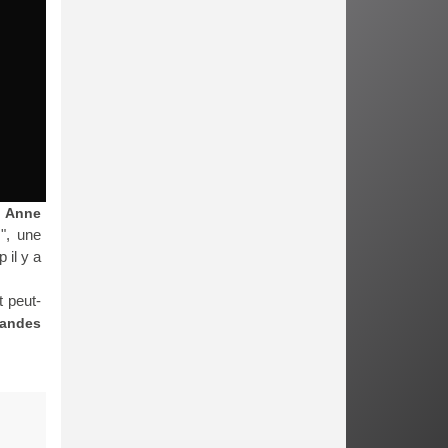
à Anne
", une
 il y a
t peut-
bandes