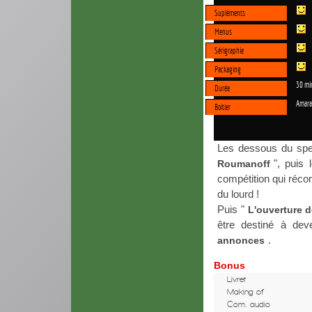
Supléments
Menus
Sérigraphie
Packaging
30 mi
Durée
Amara
Boitier
Les dessous du spec
", puis 
Roumanoff
compétition qui réco
du lourd !
Puis "
L'ouverture d
être destiné à dev
.
annonces
Bonus
Livret
Making of
Com. audio