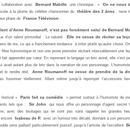
Bernard Mabille
On ne nous d
n collaboration avec
une chronique : «
théâtre des 2 ânes
ciée à la plume du célèbre chansonnier du
, ravie 
France Télévision
teur phare de
.
alent d’Anne Roumanoff, n’est pas forcément celui de Bernard Ma
Elle ne cesse de réciter sa leç
 d’un talent primordial : Le naturel.
ens de rire, ce qui a franchement tendance à irriter plutôt qu’autre chose. O
e fibre humoristique et non une jeune première récitant inlassablement une l
it fait apprendre par cœur. En reprenant le langage un brin aviné, elle n’est 
ui avait autant plus de brio dans la narration de son personnage. L’humorist
Anne Roumanoff ne cesse de prendre de la di
et le rendre réel,
is fusionner réellement. Allant même jusqu’à repomper l’accessoire fav
Paris fait sa comédie
 festival «
» permet surtout à l’humoriste de me
Sir John
ents tels que :
qui nous offre un personnage d’agent secret 
rire, avec des bruitages qui ne sont pas sans rappeler les grandes he
Isabeau de R
u encore
avec un humour très décalé, donnant à son person
B
ble sens paillard particulièrement jouissif, jusqu’à l’arrivée de l’excellent