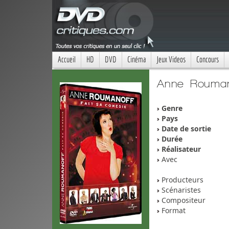
Accueil
HD
DVD
Cinéma
Jeux Videos
Concours
Anne Roumano
Genre
Pays
Date de sortie
Durée
Réalisateur
Avec
Producteurs
Scénaristes
Compositeur
Format