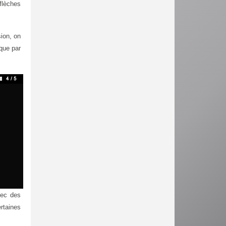
flèches
sion, on
sque par
vec des
ertaines