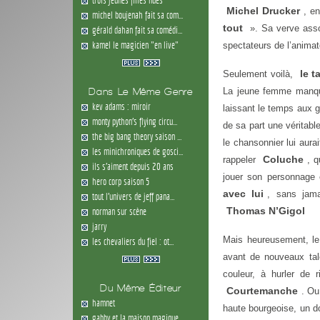
Michel Drucker
, e
michel boujenah fait sa com...
tout
». Sa verve asso
gérald dahan fait sa comédi...
kamel le magicien "en live"
spectateurs de l’anima
le t
Seulement voilà,
La jeune femme manque
Dans Le Même Genre
kev adams : miroir
laissant le temps aux g
monty python's flying circu...
de sa part une véritabl
the big bang theory saison ...
le chansonnier lui aura
les minichroniques de gosci...
Coluche
rappeler
, q
ils s'aiment depuis 20 ans
jouer son personnage 
hero corp saison 5
avec lui
, sans jama
tout l'univers de jeff pana...
Thomas N’Gigol
norman sur scène
jarry
Mais heureusement, le
les chevaliers du fiel : ot...
avant de nouveaux tal
couleur, à hurler de 
Du Même Éditeur
Courtemanche
. O
hamnet
haute bourgeoise, un dou
gabby et la maison magique