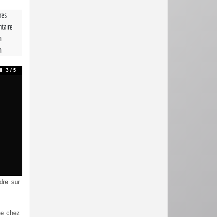
tres
taire
n
n
dre sur
ne chez