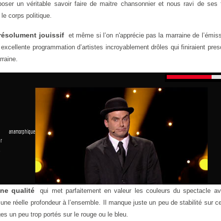
poser un véritable savoir faire de maitre chansonnier et nous ravi de ses 
le corps politique.
résolument jouissif
et même si l’on n'apprécie pas la marraine de l’émis
excellente programmation d’artistes incroyablement drôles qui finiraient pre
rraine.
 anamorphique
r
1
ne qualité
qui met parfaitement en valeur les couleurs du spectacle a
une réelle profondeur à l’ensemble. Il manque juste un peu de stabilité sur c
ges un peu trop portés sur le rouge ou le bleu.