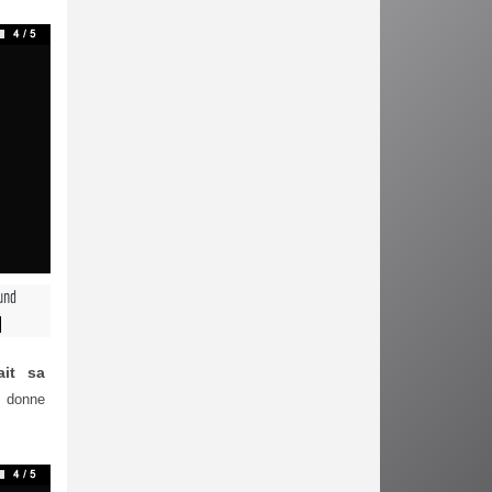
und
it sa
e donne