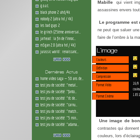
Mabille
qui vient im
g.o.a.t.
assassines envers tout 
black phone 2 uhd/4k
nobody 2 (ultra hd / 4k)
Le programme est 
les bad guys 2
ne peut que saluer une 
le grinch (25ème anniversai...
faire de l’ombre à la ma
jarhead : la fin de l'innoc...
m3gan 2.0 (ultra hd / 4k)
L'image
jurassic world : renaissanc...
Couleurs
Définition
Dernières Actus
Compression
home video saga — 50 ans de...
16/9
test jeu de société :"metal...
Format Vidéo
couleu
test jeu de société :"fanto...
1.85:
Format Cinéma
test jeu de société :"dc de...
test jeu de société :"carnu...
test jeu de société :"match...
test jeu de société :"5 min...
Une image de bon
test jeu de société :"adama...
contrastes qui donnent 
couleurs, lors d’éclaira