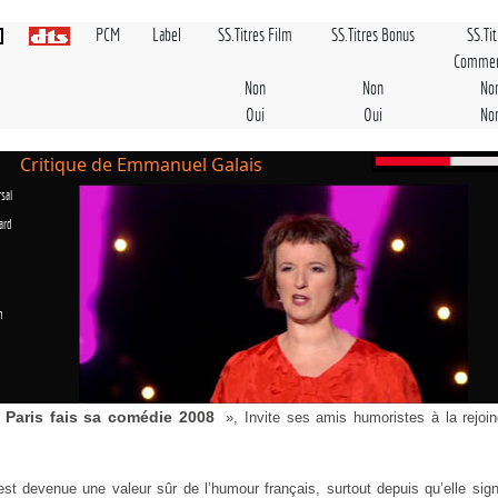
PCM
Label
SS.Titres Film
SS.Titres Bonus
SS.Ti
Commen
Non
Non
No
Oui
Oui
No
Critique de Emmanuel Galais
sal
ard
n
Paris fais sa comédie 2008
», Invite ses amis humoristes à la rejoin
est devenue une valeur sûr de l’humour français, surtout depuis qu’elle sig