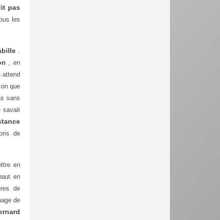
it pas
tous les
bille
.
on
, en
n attend
eçon que
pas sans
e savait
stance
oris de
ttre en
haut en
ures de
nage de
ernard