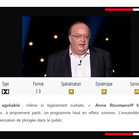
Type
Format
Spatialisation
Dynamique
Surro
2.0
 agréable
Anne Roumanoff fa
, même si légèrement surfaite. «
as, à proprement parlé, un programme haut en effets sonores. L’ensembl
ensation de plongée dans le public.