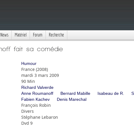
News
Matériel
Forum
Recherche
ff fait sa comédie
Humour
France (2008)
mardi 3 mars 2009
90 Min
Richard Valverde
Anne Roumanoff
Bernard Mabille
Isabeau de R.
S
Fabien Kachev
Denis Marechal
François Robin
Divers
Stéphane Lebaron
Dvd 9