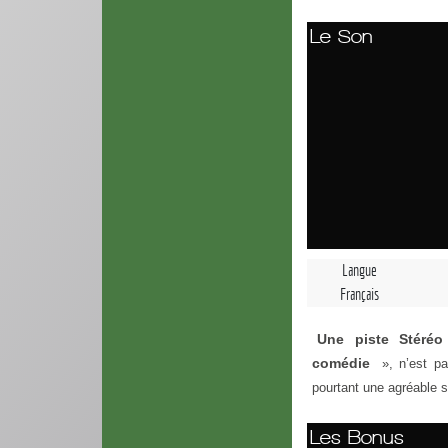
Le Son
Langue
Français
Une piste Stéréo
comédie
», n’est p
pourtant une agréable s
Les Bonus