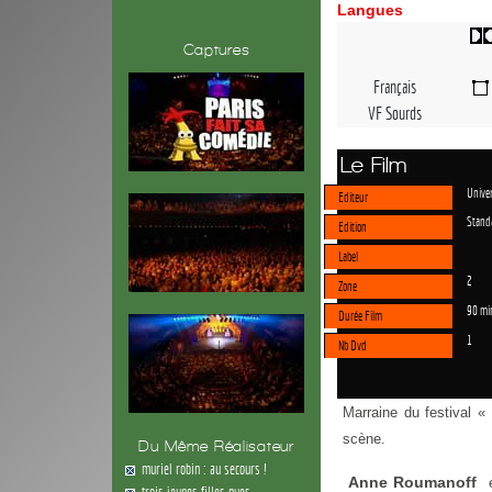
Langues
Captures
Français
VF Sourds
Le Film
Univer
Editeur
Stand
Edition
Label
2
Zone
90 mi
Durée Film
1
Nb Dvd
Marraine du festival «
scène.
Du Même Réalisateur
muriel robin : au secours !
Anne Roumanoff
trois jeunes filles nues