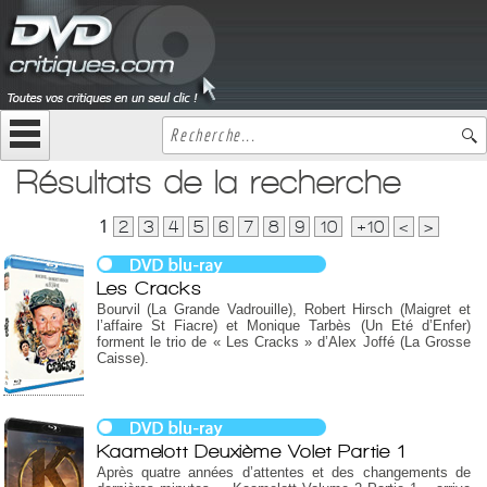
Résultats de la recherche
1
2
3
4
5
6
7
8
9
10
+10
<
>
Les Cracks
Bourvil (La Grande Vadrouille), Robert Hirsch (Maigret et
l’affaire St Fiacre) et Monique Tarbès (Un Eté d’Enfer)
forment le trio de « Les Cracks » d’Alex Joffé (La Grosse
Caisse).
Kaamelott Deuxième Volet Partie 1
Après quatre années d’attentes et des changements de