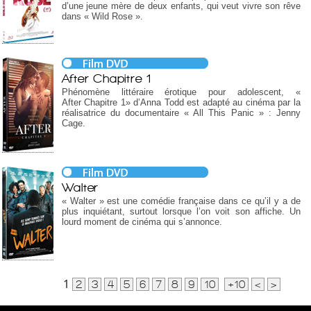
d’une jeune mère de deux enfants, qui veut vivre son rêve
dans « Wild Rose ».
After Chapitre 1
Phénomène littéraire érotique pour adolescent, «
After Chapitre 1» d’Anna Todd est adapté au cinéma par la
réalisatrice du documentaire « All This Panic » : Jenny
Cage.
Walter
« Walter » est une comédie française dans ce qu’il y a de
plus inquiétant, surtout lorsque l’on voit son affiche. Un
lourd moment de cinéma qui s’annonce.
1
2
3
4
5
6
7
8
9
10
+10
<
>